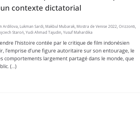
 un contexte dictatorial
n Ardilova
,
Lukman Sardi
,
Makbul Mubarak
,
Mostra de Venise 2022
,
Orizzonti
,
jciech Staroń
,
Yudi Ahmad Tajudin
,
Yusuf Mahardika
ndre l’histoire contée par le critique de film indonésien
, l’emprise d’une figure autoritaire sur son entourage, le
mé des comportements largement partagé dans le monde, que
lic. (…)