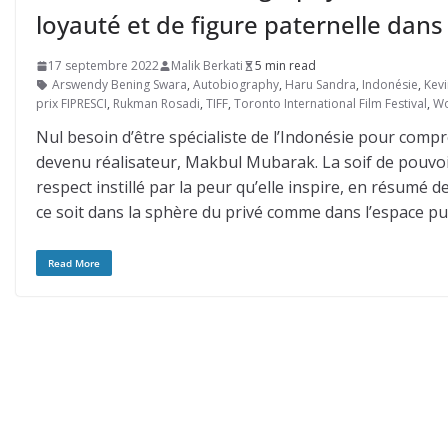
loyauté et de figure paternelle dans
17 septembre 2022
Malik Berkati
5 min read
Arswendy Bening Swara
,
Autobiography
,
Haru Sandra
,
Indonésie
,
Kevi
prix FIPRESCI
,
Rukman Rosadi
,
TIFF
,
Toronto International Film Festival
,
Wo
Nul besoin d’être spécialiste de l’Indonésie pour compre
devenu réalisateur, Makbul Mubarak. La soif de pouvoir
respect instillé par la peur qu’elle inspire, en résu
ce soit dans la sphère du privé comme dans l’espace pub
Read More