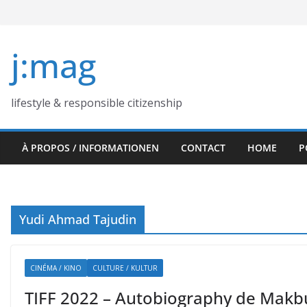
Skip
to
content
j:mag
lifestyle & responsible citizenship
À PROPOS / INFORMATIONEN
CONTACT
HOME
P
Yudi Ahmad Tajudin
CINÉMA / KINO
CULTURE / KULTUR
TIFF 2022 – Autobiography de Makb