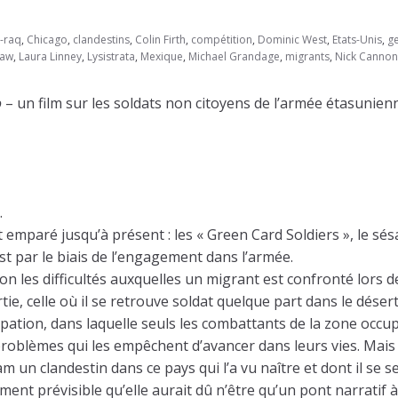
i-raq
,
Chicago
,
clandestins
,
Colin Firth
,
compétition
,
Dominic West
,
Etats-Unis
,
g
Law
,
Laura Linney
,
Lysistrata
,
Mexique
,
Michael Grandage
,
migrants
,
Nick Cannon 
o
– un film sur les soldats non citoyens de l’armée étasunien
.
st emparé jusqu’à présent : les « Green Card Soldiers », le s
st par le biais de l’engagement dans l’armée.
on les difficultés auxquelles un migrant est confronté lors d
tie, celle où il se retrouve soldat quelque part dans le dése
pation, dans laquelle seuls les combattants de la zone occu
blèmes qui les empêchent d’avancer dans leurs vies. Mais la
un clandestin dans ce pays qui l’a vu naître et dont il se s
ement prévisible qu’elle aurait dû n’être qu’un pont narratif 