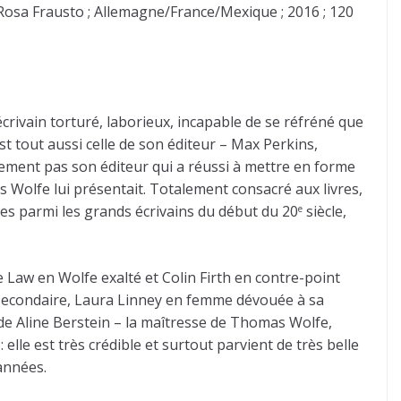
 Rosa Frausto ; Allemagne/France/Mexique ; 2016 ; 120
 écrivain torturé, laborieux, incapable de se réfréné que
st tout aussi celle de son éditeur – Max Perkins,
stement pas son éditeur qui a réussi à mettre en forme
s Wolfe lui présentait. Totalement consacré aux livres,
ètes parmi les grands écrivains du début du 20
siècle,
e
e Law en Wolfe exalté et Colin Firth en contre-point
e secondaire, Laura Linney en femme dévouée à sa
de Aline Berstein – la maîtresse de Thomas Wolfe,
 elle est très crédible et surtout parvient de très belle
 années.