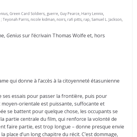
enius
,
Green Card Soldiers
,
guerre
,
Guy Pearce
,
Harry Lennix
,
; Teyonah Parris
,
nicole kidman
,
noirs
,
rafi pitts
,
rap
,
Samuel L. Jackson
,
ne,
Genius
sur l’écrivain Thomas Wolfe et, hors
ésame qui donne à l’accès à la citoyenneté étasunienne
e ses essais pour passer la frontière, puis pour
rt moyen-orientale est puissante, suffocante et
pée se battent pour quelque chose, les occupants se
 partie centrale du film, qui renforce la volonté de
ent faire partie, est trop longue – donne presque envie
à la place d’un long chapitre du récit. C’est dommage,