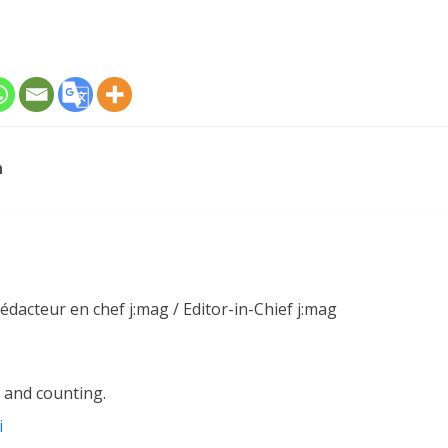
n
Rédacteur en chef j:mag / Editor-in-Chief j:mag
 and counting.
i