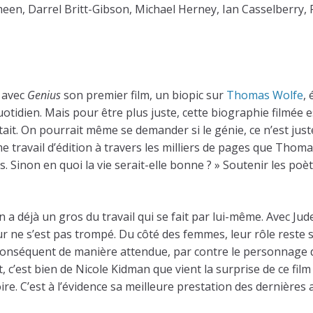
Ameen, Darrel Britt-Gibson, Michael Herney, Ian Casselberry,
 avec
Genius
son premier film, un biopic sur
Thomas Wolfe
,
uotidien. Mais pour être plus juste, cette biographie filmée e
etait. On pourrait même se demander si le génie, ce n’est ju
travail d’édition à travers les milliers de pages que Thoma
s. Sinon en quoi la vie serait-elle bonne ? » Soutenir les po
 a déjà un gros du travail qui se fait par lui-même. Avec Jud
eur ne s’est pas trompé. Du côté des femmes, leur rôle rest
r conséquent de manière attendue, par contre le personnage 
 c’est bien de Nicole Kidman que vient la surprise de ce film :
ire. C’est à l’évidence sa meilleure prestation des dernières