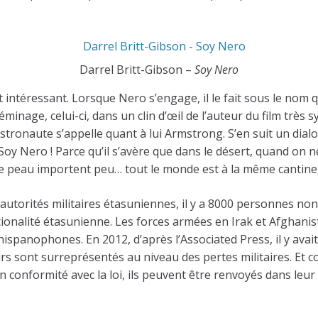
Darrel Britt-Gibson –
Soy Nero
 intéressant. Lorsque Nero s’engage, il le fait sous le nom qu
nage, celui-ci, dans un clin d’œil de l’auteur du film très sy
aute s’appelle quant à lui Armstrong. S’en suit un dialog
 Soy Nero ! Parce qu’il s’avère que dans le désert, quand on
r de peau importent peu… tout le monde est à la même cantine
és autorités militaires étasuniennes, il y a 8000 personnes 
 nationalité étasunienne. Les forces armées en Irak et Afghan
ispanophones. En 2012, d’après l’Associated Press, il y avait
 sont surreprésentés au niveau des pertes militaires. Et comm
en conformité avec la loi, ils peuvent être renvoyés dans leur 