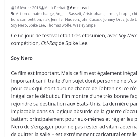
16 février 2016
Malik Berkati
6 min read
Act on climate change
,
Angela Bassett
,
Aristophane
,
armes
,
biopic
,
ch
hors compétition
,
irak
,
Jennifer Hudson
,
John Cusack
,
Johnny Ortiz
,
Jude 
Soy Nero
,
Spike Lee
,
Thomas wolfe
,
Wesley Snipe
Ce 6è jour de festival était très étasunien, avec
Soy Ner
compétition,
Chi-Raq
de Spike Lee.
Soy Nero
Ce film est important. Mais ce film est également inégal
Important car il traite d’un sujet dont personne ne s’e
pour ceux qui n’ont aucune chance de l’obtenir si ce n’e
Inégal car le début du film montre d’une très bonne faç
rejoindre sa destination aux États-Unis. La dernière par
implacable dans sa logique absurde de la guerre d’occu
battant principalement pour eux-mêmes et régler les pro
Nero de s’engager pour ne pas rester ad vitam aeternam 
de quitter la salle – est extrêmement caricatural et tell