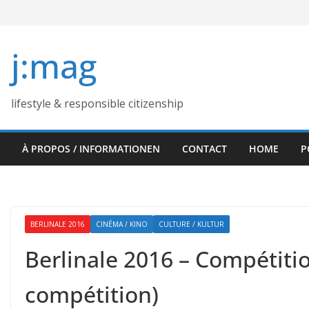
Skip
to
content
j:mag
lifestyle & responsible citizenship
À PROPOS / INFORMATIONEN
CONTACT
HOME
P
BERLINALE 2016
CINÉMA / KINO
CULTURE / KULTUR
Berlinale 2016 – Compétitio
compétition)