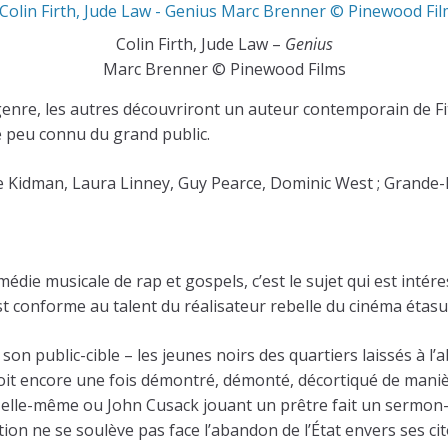
Colin Firth, Jude Law –
Genius
Marc Brenner © Pinewood Films
du genre, les autres découvriront un auteur contemporain de
te peu connu du grand public.
le Kidman, Laura Linney, Guy Pearce, Dominic West ; Grande-
édie musicale de rap et gospels, c’est le sujet qui est intéres
st conforme au talent du réalisateur rebelle du cinéma étasu
e son public-cible – les jeunes noirs des quartiers laissés à l
soit encore une fois démontré, démonté, décortiqué de maniè
 à elle-même ou John Cusack jouant un prêtre fait un sermon-p
 ne se soulève pas face l’abandon de l’État envers ses cito