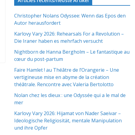
Articles récents/neuste Artikel
Christopher Nolans Odyssee: Wenn das Epos den
Autor herausfordert
Karlovy Vary 2026: Rehearsals For a Revolution –
Die Iraner haben es mehrfach versucht
Nightborn de Hanna Bergholm – Le fantastique au
cœur du post-partum
Faire Hamlet ! au Théâtre de l’Orangerie – Une
vertigineuse mise en abyme de la création
théâtrale. Rencontre avec Valeria Bertolotto
Nolan chez les dieux : une Odyssée qui a le mal de
mer
Karlovy Vary 2026: Hijamat von Nader Saeivar​​ –
Ideologische Religiosität, mentale Manipulation
und ihre Opfer