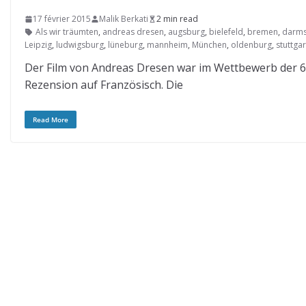
17 février 2015
Malik Berkati
2 min read
Als wir träumten
,
andreas dresen
,
augsburg
,
bielefeld
,
bremen
,
darms
Leipzig
,
ludwigsburg
,
lüneburg
,
mannheim
,
München
,
oldenburg
,
stuttgar
Der Film von Andreas Dresen war im Wettbewerb der 65.
Rezension auf Französisch. Die
Read More