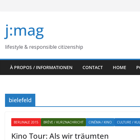
Skip
to
content
j:mag
lifestyle & responsible citizenship
À PROPOS / INFORMATIONEN
CONTACT
HOME
P
bielefeld
BERLINALE 2015
BRÈVE / KURZNACHRICHT
CINÉMA / KINO
CULTURE / KU
Kino Tour: Als wir träumten