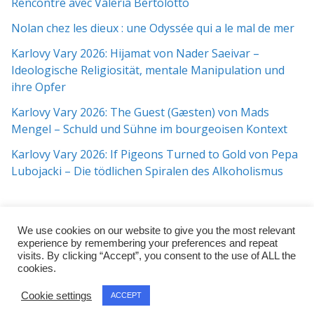
Rencontre avec Valeria Bertolotto
Nolan chez les dieux : une Odyssée qui a le mal de mer
Karlovy Vary 2026: Hijamat von Nader Saeivar​​ –
Ideologische Religiosität, mentale Manipulation und
ihre Opfer
Karlovy Vary 2026: The Guest (Gæsten) von Mads
Mengel – Schuld und Sühne im bourgeoisen Kontext
Karlovy Vary 2026: If Pigeons Turned to Gold von Pepa
Lubojacki – Die tödlichen Spiralen des Alkoholismus
We use cookies on our website to give you the most relevant
experience by remembering your preferences and repeat
visits. By clicking “Accept”, you consent to the use of ALL the
cookies.
Copyright © 2026
j:mag
. All rights reserved.
Cookie settings
ACCEPT
Theme:
ColorMag Pro
by ThemeGrill. Powered by
WordPress
.