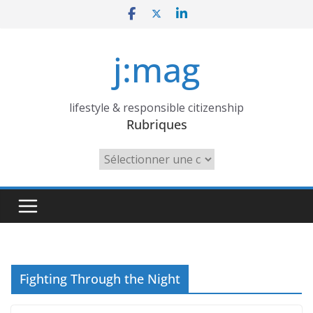
Skip
to
content
j:mag
lifestyle & responsible citizenship
Rubriques
Rubriques
Fighting Through the Night