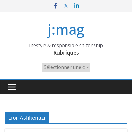
Skip
to
content
j:mag
lifestyle & responsible citizenship
Rubriques
Rubriques
Lior Ashkenazi