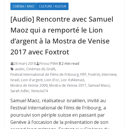
CINÉMA / KINO
CULTURE / KULTUR
[Audio] Rencontre avec Samuel
Maoz qui a remporté le Lion
d’argent à la Mostra de Venise
2017 avec Foxtrot
26 mars 2018
Firouz Pillet
2 min read
audio
,
Cinémas du Grütli
,
Festival International de Films de Fribourg
,
FIFF
,
Foxtrot
,
Interview
,
Israël
,
Lion d'argent
,
Lion d'or
,
Lior Ashkenazi
,
Mostra de Venise 2009
,
Mostra de Venise 2017
,
Samuel Maoz
,
Sarah Adler
,
Venezia74
Samuel Maoz, réalisateur israélien, invité au
Festival International de Films de Fribourg, a
poursuivi son périple suisse en passant par
Genève à l’occasion de la présentation de son