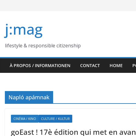
Skip
to
content
j:mag
lifestyle & responsible citizenship
À PROPOS / INFORMATIONEN
CONTACT
HOME
P
Napló apámnak
CINÉMA / KINO
CULTURE / KULTUR
goEast ! 17è édition qui met en ava