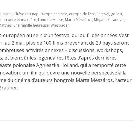
i ojakhi
,
Eltávozott nap
,
Europe centrale
,
europe de l'est
,
Festival
,
goEast
,
 mon père et ma mère
,
Land de Hesse
,
Márta Mészáros
,
Mirjana Karanovic
,
Matthes
,
une famille heureuse
,
Wiesbaden
-européen au sein d’un festival qui au fil des années s’est
il au 2 mai, plus de 100 films provenant de 29 pays seront
nombreuses activités annexes – discussions, workshops,
, et bien sûr les légendaires fêtes d’après dernières
inéaste polonaise Agnieszka Holland, qui a remporté cette
nnovation, un film qui ouvre une nouvelle perspective)à la
dame du cinéma d’auteurs hongrois Márta Mészáros, l’acteur
Brauner.