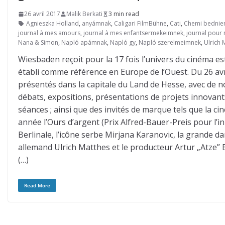
26 avril 2017
Malik Berkati
3 min read
Agnieszka Holland
,
anyámnak
,
Caligari FilmBühne
,
Cati
,
Chemi bednier
journal à mes amours
,
journal à mes enfantsermekeimnek
,
journal pour
Nana & Simon
,
Napló apámnak
,
Napló gy
,
Napló szerelmeimnek
,
Ulrich 
Wiesbaden reçoit pour la 17 fois l’univers du cinéma est
établi comme référence en Europe de l’Ouest. Du 26 avr
présentés dans la capitale du Land de Hesse, avec de 
débats, expositions, présentations de projets innovants
séances ; ainsi que des invités de marque tels que la c
année l’Ours d’argent (Prix Alfred-Bauer-Preis pour l’i
Berlinale, l’icône serbe Mirjana Karanovic, la grande 
allemand Ulrich Matthes et le producteur Artur „Atze” 
(…)
Read More