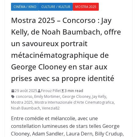
CINÉMA / KINO
CULTURE / KULTUR
MOSTRA 2025
Mostra 2025 – Concorso : Jay
Kelly, de Noah Baumbach, offre
un savoureux portrait
métacinématographique de
George Clooney en star aux
prises avec sa propre identité
29 août 2025
Firouz Pillet
3 min read
concorso
,
Emily Mortimer
,
George Clooney
,
Jay Kelly
,
Mostra 2025
,
Mostra Internazionale d'Arte Cinematografica
,
Noah Baumbach
,
Venezia82
Entre comédie et mélancolie, avec une
constellation lumineuses de stars telles George
Clooney, Adam Sandler, Laura Dern, Billy Crudup,