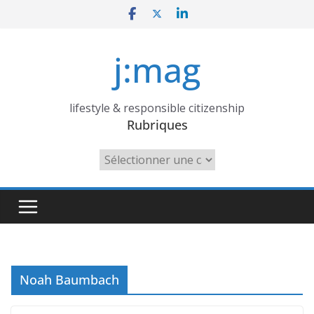
Skip
to
content
j:mag
lifestyle & responsible citizenship
Rubriques
Rubriques
Noah Baumbach