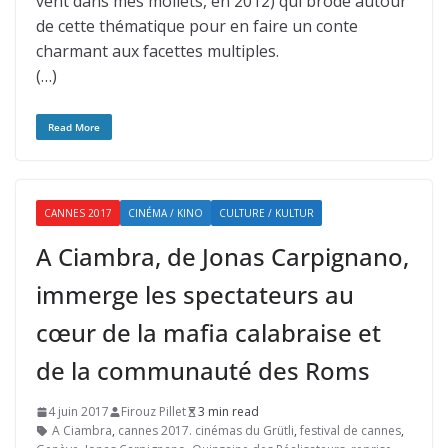
vent dans mes mollets, en 2012) qui brode autour
de cette thématique pour en faire un conte
charmant aux facettes multiples.
(…)
Read More
CANNES 2017
CINÉMA / KINO
CULTURE / KULTUR
A Ciambra, de Jonas Carpignano,
immerge les spectateurs au
cœur de la mafia calabraise et
de la communauté des Roms
4 juin 2017
Firouz Pillet
3 min read
A Ciambra
,
cannes 2017. cinémas du Grütli
,
festival de cannes
,