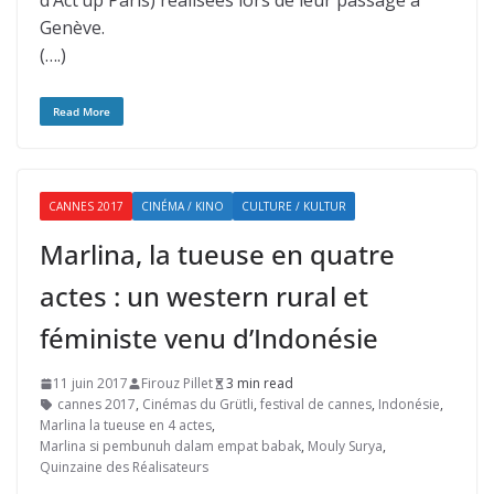
d’Act’up Paris) réalisées lors de leur passage à
Genève.
(….)
Read More
CANNES 2017
CINÉMA / KINO
CULTURE / KULTUR
Marlina, la tueuse en quatre
actes : un western rural et
féministe venu d’Indonésie
11 juin 2017
Firouz Pillet
3 min read
cannes 2017
,
Cinémas du Grütli
,
festival de cannes
,
Indonésie
,
Marlina la tueuse en 4 actes
,
Marlina si pembunuh dalam empat babak
,
Mouly Surya
,
Quinzaine des Réalisateurs