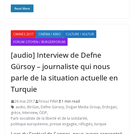
Read More
CANNES 2017
CINÉMA / KINO
CULTURE / KULTUR
FORUM CITOYEN / BÜRGERFORUM
[audio] Interview de Defne
Gürsoy – journaliste qui nous
parle de la situation actuelle en
Turquie
26 mai 2017
Firouz Pillet
1 min read
audio
,
BirGün
,
Defne Gürsoy
,
Doğan Media Group
,
Erdogan
,
grèce
,
Interview
,
ÖDP
,
Parti socialiste de la liberté et de la solidarité
,
politique européenne
,
presse engagée
,
réfugiés
,
turquie