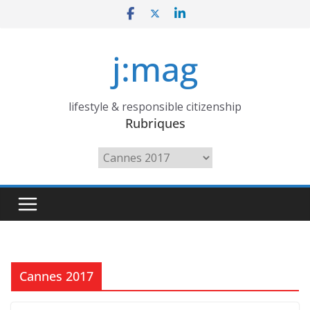
Skip
to
content
j:mag
lifestyle & responsible citizenship
Rubriques
Rubriques
Cannes 2017