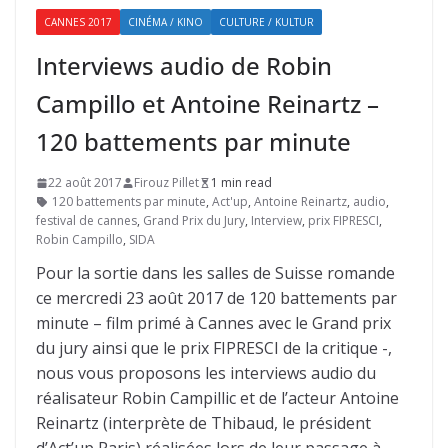
CANNES 2017
CINÉMA / KINO
CULTURE / KULTUR
Interviews audio de Robin
Campillo et Antoine Reinartz –
120 battements par minute
22 août 2017
Firouz Pillet
1 min read
120 battements par minute
,
Act'up
,
Antoine Reinartz
,
audio
,
festival de cannes
,
Grand Prix du Jury
,
Interview
,
prix FIPRESCI
,
Robin Campillo
,
SIDA
Pour la sortie dans les salles de Suisse romande
ce mercredi 23 août 2017 de 120 battements par
minute – film primé à Cannes avec le Grand prix
du jury ainsi que le prix FIPRESCI de la critique -,
nous vous proposons les interviews audio du
réalisateur Robin Campillic et de l’acteur Antoine
Reinartz (interprète de Thibaud, le président