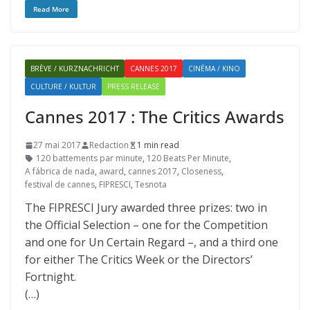
Read More
BRÈVE / KURZNACHRICHT
CANNES 2017
CINÉMA / KINO
CULTURE / KULTUR
PRESS RELEASE
Cannes 2017 : The Critics Awards
27 mai 2017
Redaction
1 min read
120 battements par minute
,
120 Beats Per Minute
,
A fábrica de nada
,
award
,
cannes 2017
,
Closeness
,
festival de cannes
,
FIPRESCI
,
Tesnota
The FIPRESCI Jury awarded three prizes: two in
the Official Selection – one for the Competition
and one for Un Certain Regard –, and a third one
for either The Critics Week or the Directors’
Fortnight.
(…)