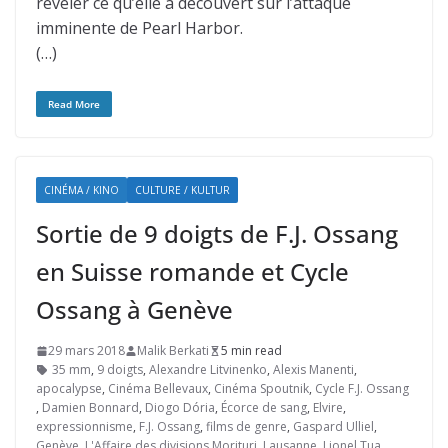
révéler ce qu’elle a découvert sur l’attaque
imminente de Pearl Harbor.
(…)
Read More
CINÉMA / KINO
CULTURE / KULTUR
Sortie de 9 doigts de F.J. Ossang
en Suisse romande et Cycle
Ossang à Genève
29 mars 2018
Malik Berkati
5 min read
35 mm
,
9 doigts
,
Alexandre Litvinenko
,
Alexis Manenti
,
apocalypse
,
Cinéma Bellevaux
,
Cinéma Spoutnik
,
Cycle F.J. Ossang
,
Damien Bonnard
,
Diogo Dória
,
Écorce de sang
,
Elvire
,
expressionnisme
,
F.J. Ossang
,
films de genre
,
Gaspard Ulliel
,
Genève
,
L'Affaire des divisions Morituri
,
Lausanne
,
Lionel Tua
,