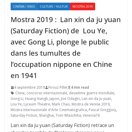
CINÉMA / KINO
CULTURE / KULTUR
MOSTRA 2019
Mostra 2019 : Lan xin da ju yuan
(Saturday Fiction) de Lou Ye,
avec Gong Li, plonge le public
dans les tumultes de
l’occupation nippone en Chine
en 1941
4 septembre 2019
Firouz Pillet
4 min read
Chine
,
concorso internazionale
,
deuxième guerre mondiale
,
Gong Li
,
Huang Xiangli
,
Japon
,
Joe Odagiri
,
Lan xin da ju yuan
,
Lou Ye
,
Lyceum Theatre
,
Mark Chao
,
Mostra de Venise 2019
,
Mostra Internazionale d'Arte Cinematografica
,
Pascal Greggory
,
Saturday Fiction
,
Shanghai
,
Tom Wlaschiha
,
Venezia76
Lan xin da ju yuan (Saturday Fiction) retrace un