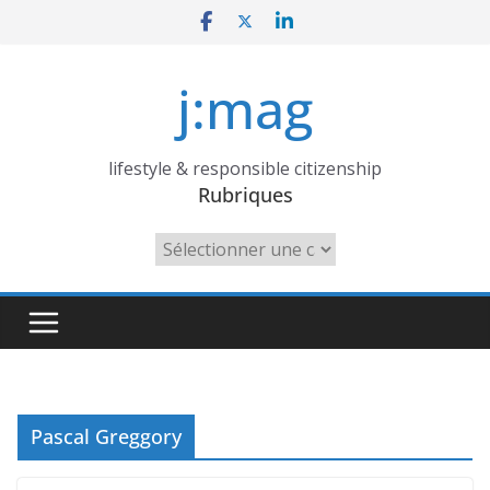
Skip
to
content
j:mag
lifestyle & responsible citizenship
Rubriques
Rubriques
Pascal Greggory