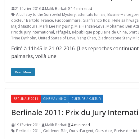
21 février 2016
Malik Berkati
14 min read
A Lullaby to the Sorrowful Mystery
,
attentats tunisie
,
Bosnie-Herzégov
docteur Bartolo
,
France
,
Fuocoammare
,
Gianfranco Rosi
,
Hele sa hiwaga
Majd Mastoura
,
Mark Lee Ping-Bing
,
Mia Hansen-Løve
,
Mohamed Ben Att
Prix du Jury International
,
réfugiés
,
République populaire de Chine
,
Smrt 
Trine Dyrholm
,
United States of Love
,
Yang Chao
,
Zjednoczone Stany Milo
Edité à 11h45 le 21-02-2016. [Les reproches continuant
palmarès, voilà une
Read More
BERLINALE 2011
CINÉMA / KINO
CULTURE / KULTUR
Berlinale 2011: Prix du Jury Internat
19 février 2011
Malik Berkati
4 min read
Berlinale 2011
,
Goldener Bär
,
Ours d'argent
,
Ours d'or
,
Preise der int