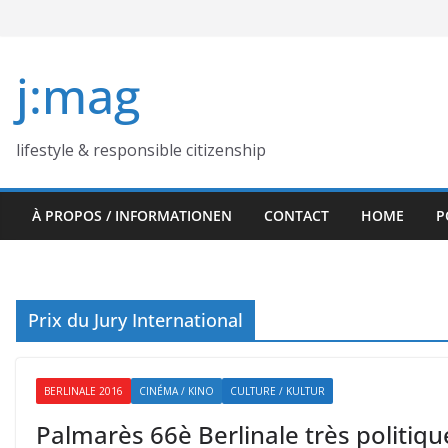
Skip
to
content
j:mag
lifestyle & responsible citizenship
À PROPOS / INFORMATIONEN
CONTACT
HOME
P
Prix du Jury International
BERLINALE 2016
CINÉMA / KINO
CULTURE / KULTUR
Palmarès 66è Berlinale très politiqu