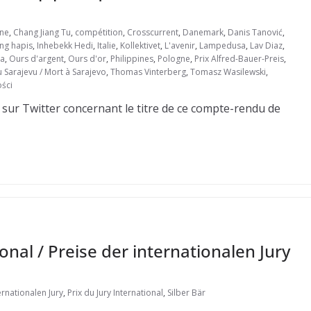
ine
,
Chang Jiang Tu
,
compétition
,
Crosscurrent
,
Danemark
,
Danis Tanović
,
ng hapis
,
Inhebekk Hedi
,
Italie
,
Kollektivet
,
L'avenir
,
Lampedusa
,
Lav Diaz
,
ia
,
Ours d'argent
,
Ours d'or
,
Philippines
,
Pologne
,
Prix Alfred-Bauer-Preis
,
u Sarajevu / Mort à Sarajevo
,
Thomas Vinterberg
,
Tomasz Wasilewski
,
ści
 sur Twitter concernant le titre de ce compte-rendu de
ional / Preise der internationalen Jury
ernationalen Jury
,
Prix du Jury International
,
Silber Bär