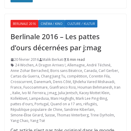
BERLINALE 2016
CINÉMA / KINO
CULTURE / KULTUR
Berlinale 2016 – Les pattes
d’ours décernées par j:mag
20 février 2016
Malik Berkati
8 min read
24 Wochen
,
A Dragon Arrives !
,
Allemagne
,
André Téchiné
,
Anne Zohar Berrached
,
Boris sans Béatrice
,
Canada
,
Carl Gerber
,
Cartas da Guerra
,
Chang Jiang Tu
,
compétition
,
Corentin Fila
,
Crosscurrent
,
Danemark
,
Denis Côté
,
Ejhdeha Vared Mishavadi
,
France
,
Fuocoammare
,
Gianfranco Rosi
,
Houman Behmanesh
,
Iran
,
Italie
,
Ivo M. Ferreira
,
j:mag
,
Julia Jentsch
,
Kacey Mottet Klein
,
Kollektivet
,
Lampedusa
,
Mani Haghighi
,
Mark Lee Ping-Bing
,
pattes d'ours
,
Portugal
,
Quand on a 17 ans
,
réfugiés
,
République populaire de Chine
,
Sandrine Kiberlain
,
Simone-Élise Girard
,
Suisse
,
Thomas Vinterberg
,
Trine Dyrholm
,
Yang Chao
,
Yang Tsé
Cet article n’est pas très original dans le monde