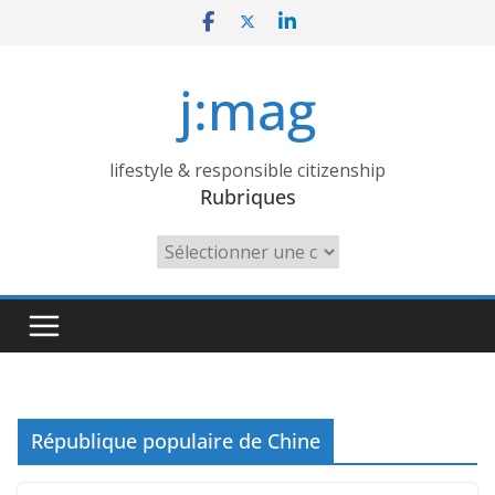
Skip
to
content
j:mag
lifestyle & responsible citizenship
Rubriques
Rubriques
République populaire de Chine