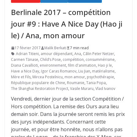
Berlinale 2017 – compétition
jour #9 : Have A Nice Day (Hao ji
le) / Ana, mon amour
17 février 2017
Malik Berkati
7 min read
Adrian Titieni
,
amour dépendant
,
Ana
,
Cãlin Peter Netzer
,
Carmen Tănase
,
Child’s Pose
,
compétition
,
consummérisme
,
Diana Cavallioti
,
environnement
,
film d'animation
,
Hao ji le
,
Have a Nice Day
,
Igor Caras Romanov
,
Liu Jian
,
matérialisme
,
Mère et Fils
,
Mircea Postelnicu
,
mon amour
,
psychothérapie
,
République populaire de Chine
,
Roumanie
,
Tania Popa
,
The Shanghai Restoration Project
,
Vasile Muraru
,
Vlad Ivanov
Vendredi, dernier jour de la section Compétition /
Hors compétition. La remise des Ours aura lieu
demain soir. Dans la journée seront remis les prix
des jurys indépendants. Concernant cette
journée, et pour être honnête, nous n’allons pas