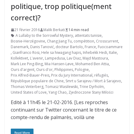
politique, trop politique(ment
correct)?
21 février 2016
Malik Berkati
14 min read
A Lullaby to the Sorrowful Mystery
,
attentats tunisie
,
Bosnie-Herzégovine
,
Chang Jiang Tu
,
compétition
,
Crosscurrent
,
Danemark
,
Danis Tanović
,
docteur Bartolo
,
France
,
Fuocoammare
,
Gianfranco Rosi
,
Hele sa hiwagang hapis
,
Inhebekk Hedi
,
Italie
,
Kollektivet
,
L'avenir
,
Lampedusa
,
Lav Diaz
,
Majd Mastoura
,
Mark Lee Ping-Bing
,
Mia Hansen-Løve
,
Mohamed Ben Attia
,
Ours d'argent
,
Ours d'or
,
Philippines
,
Pologne
,
Prix Alfred-Bauer-Preis
,
Prix du Jury International
,
réfugiés
,
République populaire de Chine
,
Smrt u Sarajevu / Mort à Sarajevo
,
Thomas Vinterberg
,
Tomasz Wasilewski
,
Trine Dyrholm
,
United States of Love
,
Yang Chao
,
Zjednoczone Stany Milości
Edité à 11h45 le 21-02-2016. [Les reproches
continuant sur Twitter concernant le titre de ce
compte-rendu de palmarès, voilà une
Read More