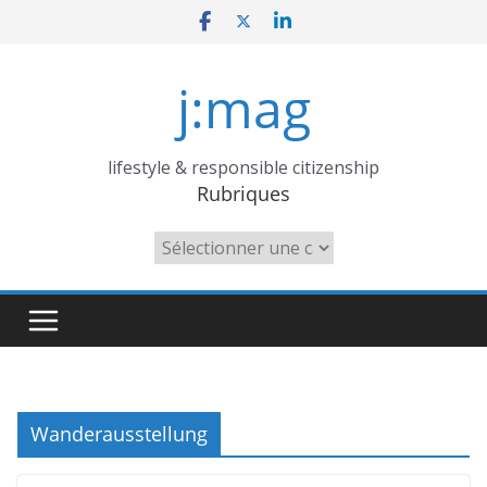
Skip
to
content
j:mag
lifestyle & responsible citizenship
Rubriques
Rubriques
Wanderausstellung