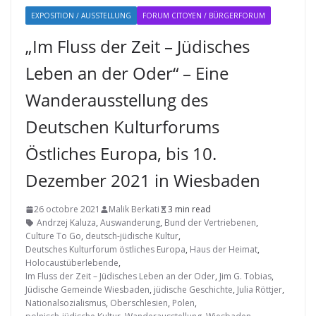
EXPOSITION / AUSSTELLUNG
FORUM CITOYEN / BÜRGERFORUM
„Im Fluss der Zeit – Jüdisches
Leben an der Oder“ – Eine
Wanderausstellung des
Deutschen Kulturforums
Östliches Europa, bis 10.
Dezember 2021 in Wiesbaden
26 octobre 2021
Malik Berkati
3 min read
Andrzej Kaluza
,
Auswanderung
,
Bund der Vertriebenen
,
Culture To Go
,
deutsch-jüdische Kultur
,
Deutsches Kulturforum östliches Europa
,
Haus der Heimat
,
Holocaustüberlebende
,
Im Fluss der Zeit – Jüdisches Leben an der Oder
,
Jim G. Tobias
,
Jüdische Gemeinde Wiesbaden
,
jüdische Geschichte
,
Julia Röttjer
,
Nationalsozialismus
,
Oberschlesien
,
Polen
,