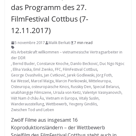
das Programm des 27.
FilmFestival Cottbus (7-
12.11.2017)
5 novembre 2017
Malik Berkati
7 min read
Als Arbeitskraft willkommen – vietnamesische Vertragsarbeiter in
der DDR
,
Bernd Buder
,
Constanze Knoche
,
Danilo Bećković
,
Duc Ngo Ngoc
,
Elīna Vaska
,
Emil Zienko
,
FFC
,
FilmFestival Cottbus
,
George Ovashvilis
,
Jan Cvitkovič
,
Jarek Godlewski
,
Jörg Foth
,
Kai Wessel
,
Marcel Maïga
,
Marcin Pieńkowski
,
Mitteleuropa
,
Osteuropa
,
osteuropäische Kinos
,
Russkiy Den
,
Special Belarus
,
unabhängige Filmszene
,
Ursula von Keitz
,
Valentyn Vasnyanovich
,
Việt Nam ở châu Âu
,
Vietnam in Europa
,
Vitaly Suslin
,
Wanderausstellung
,
Wettbewerb
,
Yevgeny Gindilis
,
Zwischen Tod und Leben
Zwölf Filme aus insgesamt 16
Koproduktionsländern – der Wettbewerb
Spielfilm des FilmFestival Cottbus steht auch in