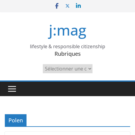
Skip
to
content
j:mag
lifestyle & responsible citizenship
Rubriques
Rubriques
Polen