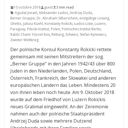
10 octobre 2018
guest
3 min read
Agudat Jisrael
,
Aleksander Ładoś
,
Andrzej Duda
,
Berner Gruppe
,
Dr. Abraham Silberschein
,
endgültige Lösung
,
Ghetto
,
Juliusz Kuehl
,
Konstanty Rokicki
,
Ładoś-Liste
,
Luzern
,
Paraguay
,
Pilecki-Institut
,
Polen
,
Polnisches Institut Berlin
,
Rabbi Chaim Yisroel Eiss
,
Rettung
,
Schweiz
,
Stefan Ryniewicz
,
Zweiter Weltkrieg
Der polnische Konsul Konstanty Rokicki rettete
gemeinsam mit seinen Mitstreitern der sog.
„Berner Gruppe“ in den Jahren 1942/43 über 800
Juden in den Niederlanden, Polen, Deutschland,
Österreich, Frankreich, der Slowakei und anderen
europäischen Ländern das Leben. Mindestens 20
von ihnen leben noch heute. Am 9. Oktober 2018
wurde auf dem Friedhof von Luzern Rokickis
neues Grabmal eingeweiht. An der Zeremonie
nahmen auch der polnische Staatspräsident
Andrzej Duda sowie mehrere Dutzend