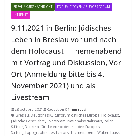
BRÈVE / KURZNACHRICHT
FORUM CITOYEN / BÜRGERFORUM
INTERNET
9.11.2021 in Berlin: Jüdisches
Leben in Breslau vor und nach
dem Holocaust – Themenabend
mit Vortrag und Diskussion, Vor
Ort (Anmeldung bitte bis 4.
November 2021) und als
Livestream
28 octobre 2021
Redaction
1 min read
Breslau
,
Deutsches Kulturforum östliches Europa
,
Holocaust
,
jüdische Geschichte
,
Livestream
,
Nationalsozialismus
,
Polen
,
Stiftung Denkmal für die ermordeten Juden Europas
,
Stiftung Topographie des Terrors
,
Themenabend
,
Walter Tausk
,