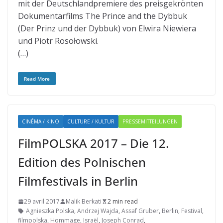
mit der Deutschlandpremiere des preisgekrönten
Dokumentarfilms The Prince and the Dybbuk
(Der Prinz und der Dybbuk) von Elwira Niewiera
und Piotr Rosołowski.
(…)
Read More
CINÉMA / KINO
CULTURE / KULTUR
PRESSEMITTEILUNGEN
FilmPOLSKA 2017 – Die 12.
Edition des Polnischen
Filmfestivals in Berlin
29 avril 2017
Malik Berkati
2 min read
Agnieszka Polska
,
Andrzej Wajda
,
Assaf Gruber
,
Berlin
,
Festival
,
filmpolska
,
Hommage
,
Israël
,
Joseph Conrad
,