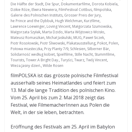
Die Hälfte der Stadt
,
Die Spur
,
Dokumentarfilme
,
Dorota Kobiela
,
Dzikie Róże
,
Elwira Niewiera
,
FilmFestival Cottbus
,
filmpolska
,
Galerie des Polnischen Instituts
,
Grosser Preis der Jury
,
he Prince and the Dybbuk
,
Hugh Welchman
,
Kurzfilme
,
Lawrence Loewinger
,
Loving Vincent
,
Małgorzata Szumowska
,
Małgorzata Szyłak
,
Marta Dzido
,
Marta Wójtowicz-Wcisło
,
Mateusz Romaszkan
,
Michał Jaskulski
,
MUG
,
Paweł Siczek
,
Piotr Rosołowski
,
Piotr Śliwowski
,
Plakatausstellung
,
Pokot
,
Polen
,
Połowa miasteczka
,
Przy Planty 7/9
,
Schlesien
,
Silberner Bär
,
Solidarność według kobiet
,
Spielfilme
,
Stille Nacht
,
Stummfilme
,
Tourists
,
Tower.A Bright Day.
,
Turyści
,
Twarz
,
Twój Vincent
,
Wieża.Jasny dzień.
,
Wilde Rosen
filmPOLSKA ist das grösste polnische Filmfestival
ausserhalb seines Heimatlandes und feiert zum
13. Mal die lange Tradition des polnischen Kino.
Vom 25. April bis zum 2. Mai 2018 zeigt das
Festival, wie FilmemacherInnen aus Polen die
Welt, in der sie leben, betrachten.
Eröffnung des Festivals am 25. April im Babylon