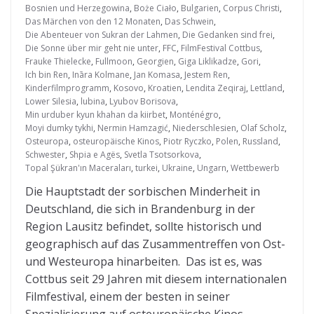
Bosnien und Herzegowina
,
Boże Ciało
,
Bulgarien
,
Corpus Christi
,
Das Märchen von den 12 Monaten
,
Das Schwein
,
Die Abenteuer von Sukran der Lahmen
,
Die Gedanken sind frei
,
Die Sonne über mir geht nie unter
,
FFC
,
FilmFestival Cottbus
,
Frauke Thielecke
,
Fullmoon
,
Georgien
,
Giga Liklikadze
,
Gori
,
Ich bin Ren
,
Ināra Kolmane
,
Jan Komasa
,
Jestem Ren
,
Kinderfilmprogramm
,
Kosovo
,
Kroatien
,
Lendita Zeqiraj
,
Lettland
,
Lower Silesia
,
lubina
,
Lyubov Borisova
,
Min urduber kyun khahan da kiirbet
,
Monténégro
,
Moyi dumky tykhi
,
Nermin Hamzagić
,
Niederschlesien
,
Olaf Scholz
,
Osteuropa
,
osteuropäische Kinos
,
Piotr Ryczko
,
Polen
,
Russland
,
Schwester
,
Shpia e Agës
,
Svetla Tsotsorkova
,
Topal Şükran'ın Maceraları
,
turkei
,
Ukraine
,
Ungarn
,
Wettbewerb
Die Hauptstadt der sorbischen Minderheit in
Deutschland, die sich in Brandenburg in der
Region Lausitz befindet, sollte historisch und
geographisch auf das Zusammentreffen von Ost-
und Westeuropa hinarbeiten. Das ist es, was
Cottbus seit 29 Jahren mit diesem internationalen
Filmfestival, einem der besten in seiner