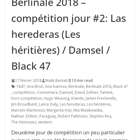
Berlinale 2018 –
compétition jour #2: Las
herederas (Les
héritières) / Damsel /
Black 47
17 février 2018
Malik Berkati
10 min read
1847
,
Ana Brun
,
Ana Ivanova
,
Berlinale
,
Berlinale 2018
,
Black 47
,
compétition
,
Connemara
,
Damsel
,
David Zellner
,
famine
,
hors compétition
,
Hugo Weaving
,
Irlande
,
James Frecheville
,
Jim Broadbent
,
Lance Daly
,
Las herederas
,
Les héritières
,
Marcelo Martinessi
,
Margarita Irún
,
Mia Wasikowska
,
Nathan Zellner
,
Paraguay
,
Robert Pattinson
,
Stephen Rea
,
The Heiresses
,
western
Deuxième jour de compétition un peu particulier