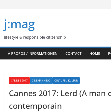
Skip
to
content
j:mag
lifestyle & responsible citizenship
À PROPOS / INFORMATIONEN
CONTACT
HOME
P
CANNES 2017
CINÉMA / KINO
CULTURE / KULTUR
Cannes 2017: Lerd (A man of 
contemporain