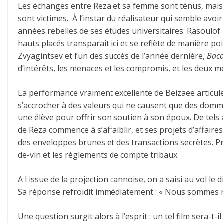
Les échanges entre Reza et sa femme sont ténus, mais l
sont victimes. À l’instar du réalisateur qui semble avoi
années rebelles de ses études universitaires. Rasoul
hauts placés transparaît ici et se reflète de manière
Zvyagintsev et l’un des succès de l’année dernière,
Baca
d’intérêts, les menaces et les compromis, et les deux 
La performance vraiment excellente de Beizaee articul
s’accrocher à des valeurs qui ne causent que des dommage
une élève pour offrir son soutien à son époux. De tels 
de Reza commence à s’affaiblir, et ses projets d’affaire
des enveloppes brunes et des transactions secrètes. Pre
de-vin et les règlements de compte tribaux.
A l issue de la projection cannoise, on a saisi au vol le 
Sa réponse refroidit immédiatement : « Nous sommes rest
Une question surgit alors à l’esprit : un tel film sera-t-il