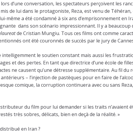
ors d’une conversation, les spectateurs perçoivent les rancu
r mis de lui dans le protagoniste, Reza, est venu de Téhéran,
of lui-même a été condamné à six ans d’emprisonnement en I
 poignante dans son scénario impressionnant. Il y a beaucou
laureat
de Cristian Mungiu. Tous ces films ont comme caracté
mentionnés ont été couronnés de succès par le jury de Cannes
e intelligemment le soutien constant mais aussi les frustr
s et des pertes. En tant que directrice d’une école de filles,
actes ne causent qu’une détresse supplémentaire. Au fil du r
s antérieurs – l’injection de pastèques pour en faire de l’alc
sque comique, la corruption continuera avec ou sans Reza, l’i
distributeur du film pour lui demander si les traits n’avaient 
és très sobres, délicats, bien en deçà de la réalité. »
 distribué en Iran ?