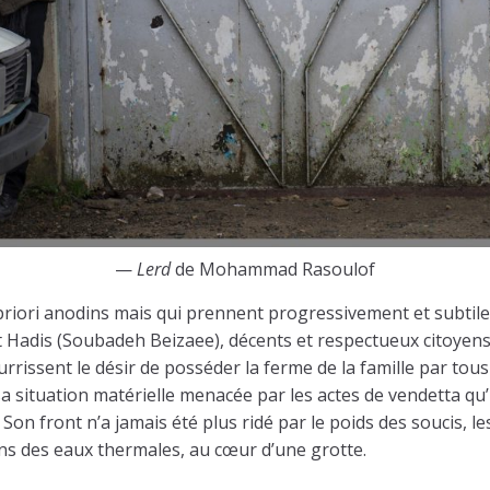
—
Lerd
de Mohammad Rasoulof
a priori anodins mais qui prennent progressivement et subti
 Hadis (Soubadeh Beizaee), décents et respectueux citoyens 
urrissent le désir de posséder la ferme de la famille par t
a situation matérielle menacée par les actes de vendetta qu’
n front n’a jamais été plus ridé par le poids des soucis, les
ns des eaux thermales, au cœur d’une grotte.