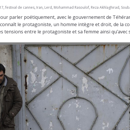
17
,
festival de cannes
,
Iran
,
Lerd
,
Mohammad Rasoulof
,
Reza Akhlaghirad
,
Soub
r parler poétiquement, avec le gouvernement de Téhéran et
ue connaît le protagoniste, un homme intègre et droit, de l
es tensions entre le protagoniste et sa femme ainsi qu’avec 