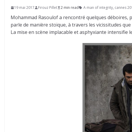
19 mai 2017
Firouz Pillet
2 min read
A man of integrity
,
cannes 20
Mohammad Rasoulof a rencontré quelques déboires, pou
parle de manière stoïque, à travers les vicissitudes q
La mise en scène implacable et asphyxiante intensifie l