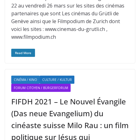
22 au vendredi 26 mars sur les sites des cinémas
partenaires que sont Les cinémas du Grütli de
Genève ainsi que le Filmpodium de Zurich dont
voici les sites : www.cinemas-du-grutli.ch ,
www.filmpodium.ch
Read More
CINÉMA / KINO
CULTURE / KULTUR
FORUM CITOYEN / BÜRGERFORUM
FIFDH 2021 – Le Nouvel Évangile
(Das neue Evangelium) du
cinéaste suisse Milo Rau : un film
politique sur Jésus qui