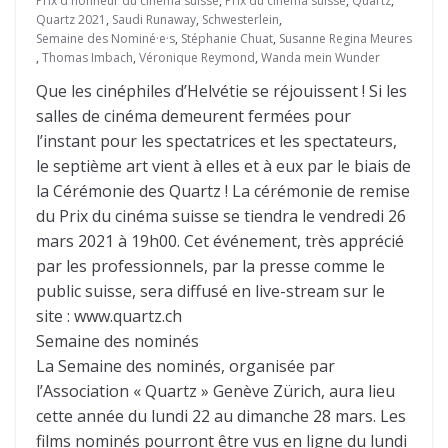
Prix d'honneur du cinéma suisse
,
Prix du cinéma suisse
,
Quartz
,
Quartz 2021
,
Saudi Runaway
,
Schwesterlein
,
Semaine des Nominé·e·s
,
Stéphanie Chuat
,
Susanne Regina Meures
,
Thomas Imbach
,
Véronique Reymond
,
Wanda mein Wunder
Que les cinéphiles d’Helvétie se réjouissent ! Si les
salles de cinéma demeurent fermées pour
l’instant pour les spectatrices et les spectateurs,
le septième art vient à elles et à eux par le biais de
la Cérémonie des Quartz ! La cérémonie de remise
du Prix du cinéma suisse se tiendra le vendredi 26
mars 2021 à 19h00. Cet événement, très apprécié
par les professionnels, par la presse comme le
public suisse, sera diffusé en live-stream sur le
site : www.quartz.ch
Semaine des nominés
La Semaine des nominés, organisée par
l’Association « Quartz » Genève Zürich, aura lieu
cette année du lundi 22 au dimanche 28 mars. Les
films nominés pourront être vus en ligne du lundi