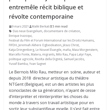
entremêle récit biblique et
révolte contemporaine
9 mars 2021
Malik Berkati
5 min read
Das neue Evangelium
,
documentaire de création
,
Enrique Irazoqui
,
Festival du Film et Forum International sur les Droits Humains
,
FIFDH
,
Jeremiah Akhere Ogbeideation
,
Jésus Christ
,
Katja Dringenberg
,
Le Nouvel Évangile
,
mafia
,
Maia Morgenstern
,
Marcello Fonte
,
Matera
,
migrants
,
Milo Rau
,
Papa Latyr Faye
,
politique agricole
,
Rivolta della Dignità
,
Samuel Jacobs
,
Yussif Bamba
,
Yvan Sagnet
Le Bernois Milo Rau, metteur en scène, auteur et
depuis 2018 directeur artistique du théâtre
NTGent (Belgique), est un des artistes les plus
iconoclastes de sa génération, n’ayant de cesse
d’interpréter et réinterpréter les choses du
monde à travers son travail artistique pour en
sortir leur substantifique moelle. Il s’est fait entre