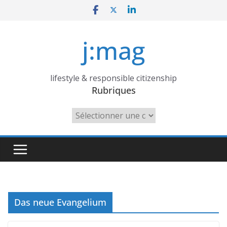
Skip
to
content
j:mag
lifestyle & responsible citizenship
Rubriques
Rubriques
Das neue Evangelium