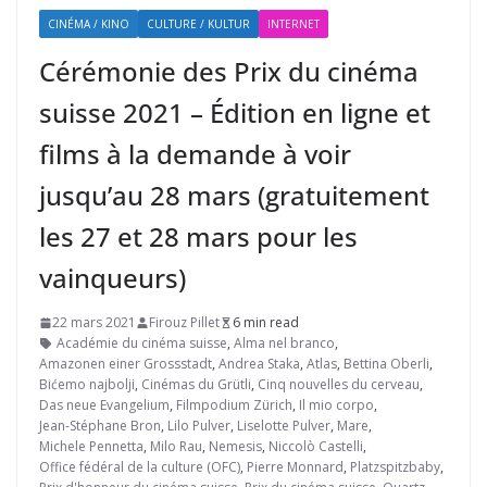
CINÉMA / KINO
CULTURE / KULTUR
INTERNET
Cérémonie des Prix du cinéma
suisse 2021 – Édition en ligne et
films à la demande à voir
jusqu’au 28 mars (gratuitement
les 27 et 28 mars pour les
vainqueurs)
22 mars 2021
Firouz Pillet
6 min read
Académie du cinéma suisse
,
Alma nel branco
,
Amazonen einer Grossstadt
,
Andrea Staka
,
Atlas
,
Bettina Oberli
,
Bićemo najbolji
,
Cinémas du Grütli
,
Cinq nouvelles du cerveau
,
Das neue Evangelium
,
Filmpodium Zürich
,
Il mio corpo
,
Jean-Stéphane Bron
,
Lilo Pulver
,
Liselotte Pulver
,
Mare
,
Michele Pennetta
,
Milo Rau
,
Nemesis
,
Niccolò Castelli
,
Office fédéral de la culture (OFC)
,
Pierre Monnard
,
Platzspitzbaby
,