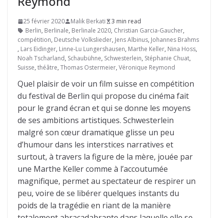
Reymond
25 février 2020
Malik Berkati
3 min read
Berlin
,
Berlinale
,
Berlinale 2020
,
Christian Garcia-Gaucher
,
compétition
,
Deutsche Volkslieder
,
Jens Albinus
,
Johannes Brahms
,
Lars Eidinger
,
Linne-Lu Lungershausen
,
Marthe Keller
,
Nina Hoss
,
Noah Tscharland
,
Schaubühne
,
Schwesterlein
,
Stéphanie Chuat
,
Suisse
,
théâtre
,
Thomas Ostermeier
,
Véronique Reymond
Quel plaisir de voir un film suisse en compétition
du festival de Berlin qui propose du cinéma fait
pour le grand écran et qui se donne les moyens
de ses ambitions artistiques. Schwesterlein
malgré son cœur dramatique glisse un peu
d’humour dans les interstices narratives et
surtout, à travers la figure de la mère, jouée par
une Marthe Keller comme à l’accoutumée
magnifique, permet au spectateur de respirer un
peu, voire de se libérer quelques instants du
poids de la tragédie en riant de la manière
totalement abracadabrante dans laquelle elle se