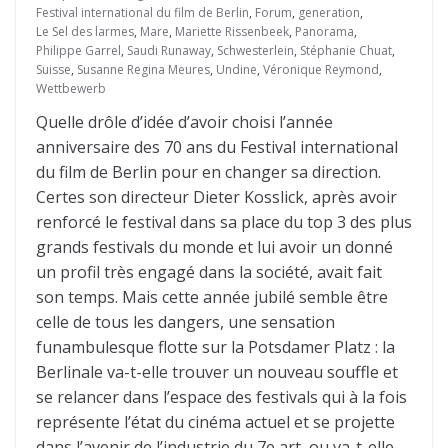
Festival international du film de Berlin
,
Forum
,
generation
,
Le Sel des larmes
,
Mare
,
Mariette Rissenbeek
,
Panorama
,
Philippe Garrel
,
Saudi Runaway
,
Schwesterlein
,
Stéphanie Chuat
,
Suisse
,
Susanne Regina Meures
,
Undine
,
Véronique Reymond
,
Wettbewerb
Quelle drôle d’idée d’avoir choisi l’année
anniversaire des 70 ans du Festival international
du film de Berlin pour en changer sa direction.
Certes son directeur Dieter Kosslick, après avoir
renforcé le festival dans sa place du top 3 des plus
grands festivals du monde et lui avoir un donné
un profil très engagé dans la société, avait fait
son temps. Mais cette année jubilé semble être
celle de tous les dangers, une sensation
funambulesque flotte sur la Potsdamer Platz : la
Berlinale va-t-elle trouver un nouveau souffle et
se relancer dans l’espace des festivals qui à la fois
représente l’état du cinéma actuel et se projette
dans l’avenir de l’industrie du 7e art, ou va-t-elle