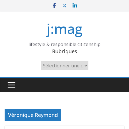
Skip
to
content
j:mag
lifestyle & responsible citizenship
Rubriques
Rubriques
Véronique Reymond