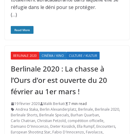
réfugie dans le déni pour se protéger.
(…)
Read More
BERLINALE 2020
CINÉMA / KINO
CULTURE / KULTUR
Berlinale 2020 : La chasse à
l’Ours d’or est ouverte du 20
février au 1er mars !
19 février 2020
Malik Berkati
7 min read
Andrea Staka
,
Berlin Alexanderplatz
,
Berlinale
,
Berlinale 2020
,
Berlinale Shorts
,
Berlinale Specials
,
Burhan Quarban
,
Carlo Chatrian
,
Christian Petzold
,
compétition officielle
,
Damiano D'Innocenzo
,
Dieter Kosslick
,
Ella Rumpf
,
Encounters
,
European Shooting Star
,
Fabio D'Innocenzo
,
Favolacce
,