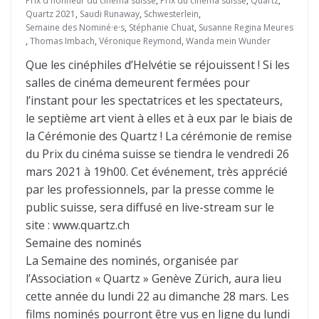
Prix d'honneur du cinéma suisse
,
Prix du cinéma suisse
,
Quartz
,
Quartz 2021
,
Saudi Runaway
,
Schwesterlein
,
Semaine des Nominé·e·s
,
Stéphanie Chuat
,
Susanne Regina Meures
,
Thomas Imbach
,
Véronique Reymond
,
Wanda mein Wunder
Que les cinéphiles d’Helvétie se réjouissent ! Si les
salles de cinéma demeurent fermées pour
l’instant pour les spectatrices et les spectateurs,
le septième art vient à elles et à eux par le biais de
la Cérémonie des Quartz ! La cérémonie de remise
du Prix du cinéma suisse se tiendra le vendredi 26
mars 2021 à 19h00. Cet événement, très apprécié
par les professionnels, par la presse comme le
public suisse, sera diffusé en live-stream sur le
site : www.quartz.ch
Semaine des nominés
La Semaine des nominés, organisée par
l’Association « Quartz » Genève Zürich, aura lieu
cette année du lundi 22 au dimanche 28 mars. Les
films nominés pourront être vus en ligne du lundi