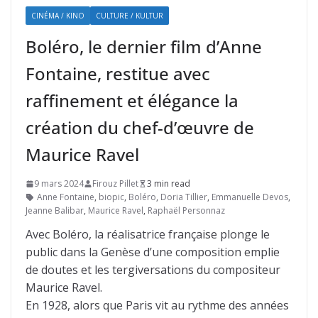
CINÉMA / KINO
CULTURE / KULTUR
Boléro, le dernier film d’Anne
Fontaine, restitue avec
raffinement et élégance la
création du chef-d’œuvre de
Maurice Ravel
9 mars 2024
Firouz Pillet
3 min read
Anne Fontaine
,
biopic
,
Boléro
,
Doria Tillier
,
Emmanuelle Devos
,
Jeanne Balibar
,
Maurice Ravel
,
Raphaël Personnaz
Avec Boléro, la réalisatrice française plonge le
public dans la Genèse d’une composition emplie
de doutes et les tergiversations du compositeur
Maurice Ravel.
En 1928, alors que Paris vit au rythme des années