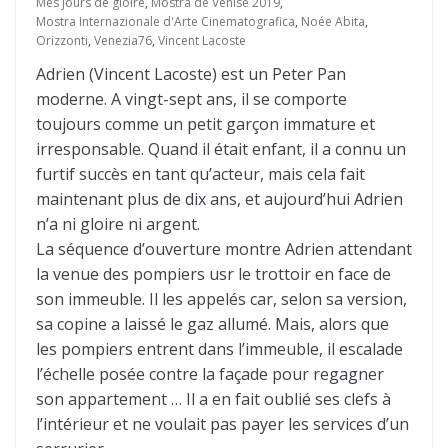
Mes jours de gloire
,
Mostra de Venise 2019
,
Mostra Internazionale d'Arte Cinematografica
,
Noée Abita
,
Orizzonti
,
Venezia76
,
Vincent Lacoste
Adrien (Vincent Lacoste) est un Peter Pan
moderne. A vingt-sept ans, il se comporte
toujours comme un petit garçon immature et
irresponsable. Quand il était enfant, il a connu un
furtif succès en tant qu’acteur, mais cela fait
maintenant plus de dix ans, et aujourd’hui Adrien
n’a ni gloire ni argent.
La séquence d’ouverture montre Adrien attendant
la venue des pompiers usr le trottoir en face de
son immeuble. Il les appelés car, selon sa version,
sa copine a laissé le gaz allumé. Mais, alors que
les pompiers entrent dans l’immeuble, il escalade
l’échelle posée contre la façade pour regagner
son appartement … Il a en fait oublié ses clefs à
l’intérieur et ne voulait pas payer les services d’un