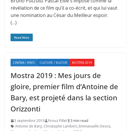
Bruno Putzulu. Pascal Elbé s’impose comme la
révélation de ce film qu’il a co-écrit, et qui lui vaut
une nomination au César du Meilleur espoir.
(…)
Read More
CINÉMA / KINO
CULTURE / KULTUR
MOSTRA 2019
Mostra 2019 : Mes jours de
gloire, premier film d’Antoine de
Bary, est projeté dans la section
Orizzonti
3 septembre 2019
Firouz Pillet
3 min read
Antoine de Bary
,
Christophe Lambert
,
Emmanuelle Devos
,