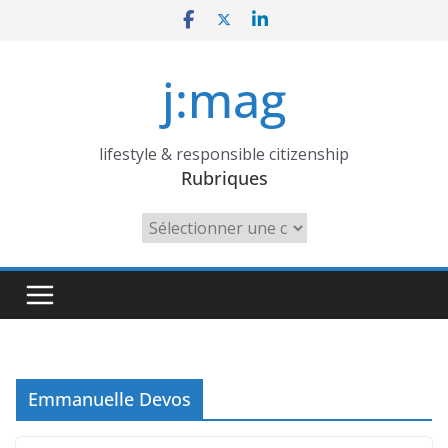
Skip
to
content
j:mag
lifestyle & responsible citizenship
Rubriques
Rubriques
Emmanuelle Devos