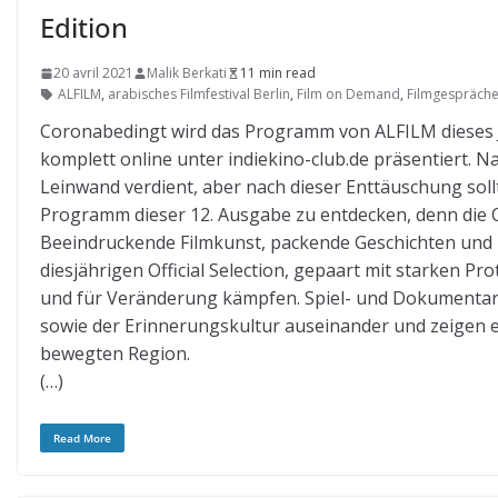
Edition
20 avril 2021
Malik Berkati
11 min read
ALFILM
,
arabisches Filmfestival Berlin
,
Film on Demand
,
Filmgespräch
Coronabedingt wird das Programm von ALFILM dieses J
komplett online unter indiekino-club.de präsentiert. 
Leinwand verdient, aber nach dieser Enttäuschung sol
Programm dieser 12. Ausgabe zu entdecken, denn die Qu
Beeindruckende Filmkunst, packende Geschichten und
diesjährigen Official Selection, gepaart mit starken P
und für Veränderung kämpfen. Spiel- und Dokumentarf
sowie der Erinnerungskultur auseinander und zeigen e
bewegten Region.
(…)
Read More