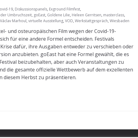
ovid-19
,
Diskussionspanels
,
Exground Filmfest
,
 der Umbruchszeit
,
goEast
,
Goldene Lilie
,
Heleen Gerritsen
,
masterclass
,
Václav Marhoul
,
virtuelle Ausstellung
,
VOD
,
Werkstattgespräch
,
Wiesbaden
ittel- und osteuropäischen Film wegen der Covid-19-
ch für eine andere Formel entscheiden. Festivals
n Krise dafür, ihre Ausgaben entweder zu verschieben oder
ion anzubieten. goEast hat eine Formel gewählt, die es
Festival beizubehalten, aber auch Veranstaltungen zu
und die gesamte offizielle Wettbewerb auf dem exzellenten
in diesem Herbst zu präsentieren.