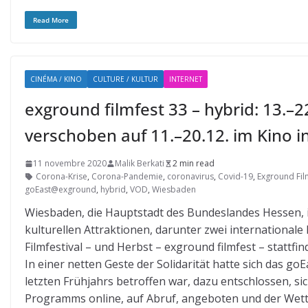
Read More
CINÉMA / KINO
CULTURE / KULTUR
INTERNET
exground filmfest 33 – hybrid: 13.
verschoben auf 11.–20.12. im Kino 
11 novembre 2020
Malik Berkati
2 min read
Corona-Krise
,
Corona-Pandemie
,
coronavirus
,
Covid-19
,
Exground Fil
goEast@exground
,
hybrid
,
VOD
,
Wiesbaden
Wiesbaden, die Hauptstadt des Bundeslandes Hessen, is
kulturellen Attraktionen, darunter zwei internationale 
Filmfestival – und Herbst – exground filmfest – stattfin
In einer netten Geste der Solidarität hatte sich das 
letzten Frühjahrs betroffen war, dazu entschlossen, sic
Programms online, auf Abruf, angeboten und der Wett