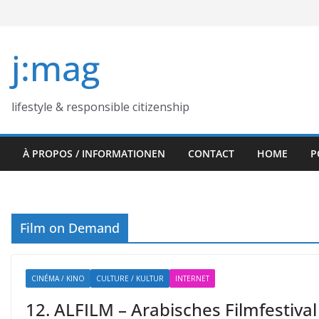
Skip
to
content
j:mag
lifestyle & responsible citizenship
À PROPOS / INFORMATIONEN
CONTACT
HOME
P
Film on Demand
CINÉMA / KINO
CULTURE / KULTUR
INTERNET
12. ALFILM – Arabisches Filmfestival