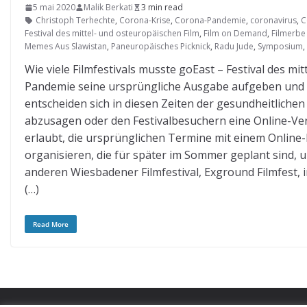
5 mai 2020
Malik Berkati
3 min read
Christoph Terhechte
,
Corona-Krise
,
Corona-Pandemie
,
coronavirus
,
C
Festival des mittel- und osteuropäischen Film
,
Film on Demand
,
Filmerbe
Memes Aus Slawistan
,
Paneuropäisches Picknick
,
Radu Jude
,
Symposium
,
Wie viele Filmfestivals musste goEast – Festival des m
Pandemie seine ursprüngliche Ausgabe aufgeben und si
entscheiden sich in diesen Zeiten der gesundheitliche
abzusagen oder den Festivalbesuchern eine Online-Vers
erlaubt, die ursprünglichen Termine mit einem Online-
organisieren, die für später im Sommer geplant sind, 
anderen Wiesbadener Filmfestival, Exground Filmfest, 
(…)
Read More