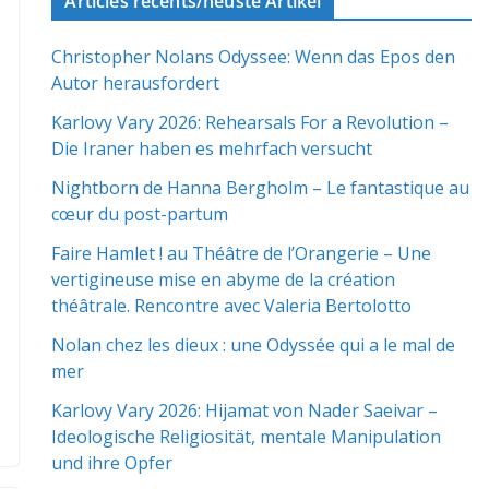
Articles récents/neuste Artikel
Christopher Nolans Odyssee: Wenn das Epos den
Autor herausfordert
Karlovy Vary 2026: Rehearsals For a Revolution –
Die Iraner haben es mehrfach versucht
Nightborn de Hanna Bergholm – Le fantastique au
cœur du post-partum
Faire Hamlet ! au Théâtre de l’Orangerie – Une
vertigineuse mise en abyme de la création
théâtrale. Rencontre avec Valeria Bertolotto
Nolan chez les dieux : une Odyssée qui a le mal de
mer
Karlovy Vary 2026: Hijamat von Nader Saeivar​​ –
Ideologische Religiosität, mentale Manipulation
und ihre Opfer