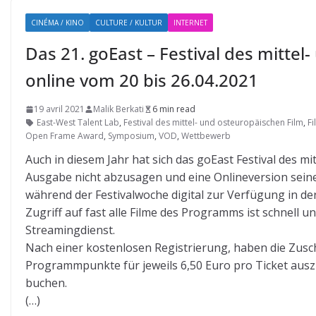
CINÉMA / KINO
CULTURE / KULTUR
INTERNET
Das 21. goEast – Festival des mittel
online vom 20 bis 26.04.2021
19 avril 2021
Malik Berkati
6 min read
East-West Talent Lab
,
Festival des mittel- und osteuropäischen Film
,
F
Open Frame Award
,
Symposium
,
VOD
,
Wettbewerb
Auch in diesem Jahr hat sich das goEast Festival des m
Ausgabe nicht abzusagen und eine Onlineversion seiner
während der Festivalwoche digital zur Verfügung in der
Zugriff auf fast alle Filme des Programms ist schnell u
Streamingdienst.
Nach einer kostenlosen Registrierung, haben die Zusch
Programmpunkte für jeweils 6,50 Euro pro Ticket ausz
buchen.
(…)