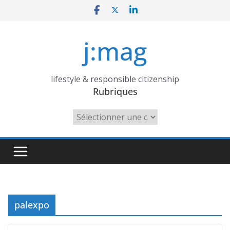
Skip
to
content
j:mag
lifestyle & responsible citizenship
Rubriques
Rubriques
palexpo