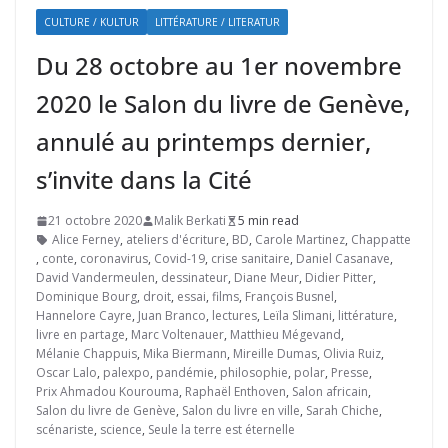
CULTURE / KULTUR
LITTÉRATURE / LITERATUR
Du 28 octobre au 1er novembre
2020 le Salon du livre de Genève,
annulé au printemps dernier,
s’invite dans la Cité
21 octobre 2020
Malik Berkati
5 min read
Alice Ferney
,
ateliers d'écriture
,
BD
,
Carole Martinez
,
Chappatte
,
conte
,
coronavirus
,
Covid-19
,
crise sanitaire
,
Daniel Casanave
,
David Vandermeulen
,
dessinateur
,
Diane Meur
,
Didier Pitter
,
Dominique Bourg
,
droit
,
essai
,
films
,
François Busnel
,
Hannelore Cayre
,
Juan Branco
,
lectures
,
Leïla Slimani
,
littérature
,
livre en partage
,
Marc Voltenauer
,
Matthieu Mégevand
,
Mélanie Chappuis
,
Mika Biermann
,
Mireille Dumas
,
Olivia Ruiz
,
Oscar Lalo
,
palexpo
,
pandémie
,
philosophie
,
polar
,
Presse
,
Prix Ahmadou Kourouma
,
Raphaël Enthoven
,
Salon africain
,
Salon du livre de Genève
,
Salon du livre en ville
,
Sarah Chiche
,
scénariste
,
science
,
Seule la terre est éternelle