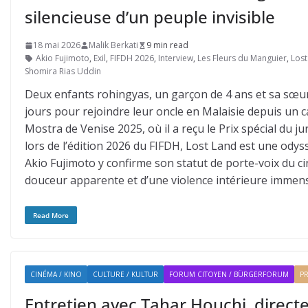
silencieuse d’un peuple invisible
18 mai 2026
Malik Berkati
9 min read
Akio Fujimoto
,
Exil
,
FIFDH 2026
,
Interview
,
Les Fleurs du Manguier
,
Lost
Shomira Rias Uddin
Deux enfants rohingyas, un garçon de 4 ans et sa sœur
jours pour rejoindre leur oncle en Malaisie depuis un 
Mostra de Venise 2025, où il a reçu le Prix spécial du ju
lors de l’édition 2026 du FIFDH, Lost Land est une odys
Akio Fujimoto y confirme son statut de porte-voix du c
douceur apparente et d’une violence intérieure immense,
Read More
CINÉMA / KINO
CULTURE / KULTUR
FORUM CITOYEN / BÜRGERFORUM
PR
Entretien avec Tahar Houchi, directe