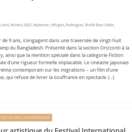
 Land
,
Mostra 2025
,
Myanmar
,
réfugiés
,
Rohingyas
,
Shofik Rias Uddin
,
 de 9 ans, s’engagent dans une traversée de vingt-huit
camp du Bangladesh. Présenté dans la section Orizzonti à la
ry, ainsi que la mention spéciale dans la catégorie Fiction
sée d’une rigueur formelle implacable. Le cinéaste japonais
inéma contemporain sur les migrations – un film d’une
 qui refuse de livrer la souffrance en spectacle. (…)
OJETS JEUNES / JUGENDPROJEKTE
ur artistique du Festival International