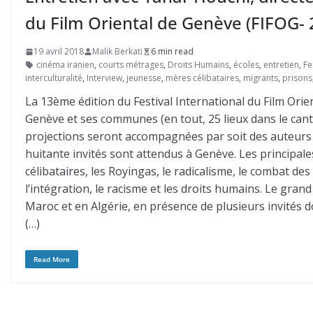
du Film Oriental de Genève (FIFOG- 2
19 avril 2018
Malik Berkati
6 min read
cinéma iranien
,
courts métrages
,
Droits Humains
,
écoles
,
entretien
,
Fe
interculturalité
,
Interview
,
jeunesse
,
mères célibataires
,
migrants
,
prisons
La 13ème édition du Festival International du Film Orie
Genève et ses communes (en tout, 25 lieux dans le cant
projections seront accompagnées par soit des auteurs 
huitante invités sont attendus à Genève. Les principal
célibataires, les Royingas, le radicalisme, le combat de
l’intégration, le racisme et les droits humains. Le gra
Maroc et en Algérie, en présence de plusieurs invités d
(…)
Read More