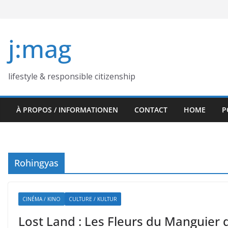
Skip
to
content
j:mag
lifestyle & responsible citizenship
À PROPOS / INFORMATIONEN
CONTACT
HOME
P
Rohingyas
CINÉMA / KINO
CULTURE / KULTUR
Lost Land : Les Fleurs du Manguier 