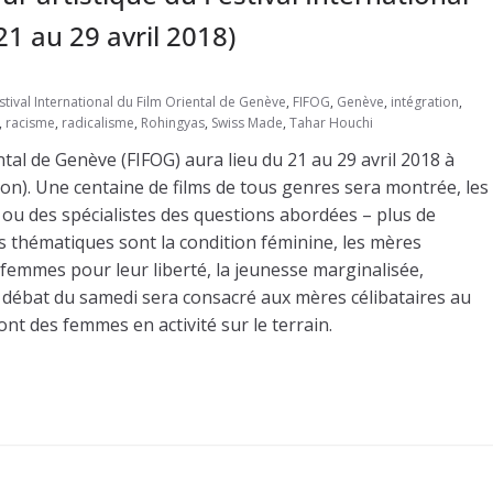
1 au 29 avril 2018)
stival International du Film Oriental de Genève
,
FIFOG
,
Genève
,
intégration
,
,
racisme
,
radicalisme
,
Rohingyas
,
Swiss Made
,
Tahar Houchi
ntal de Genève (FIFOG) aura lieu du 21 au 29 avril 2018 à
on). Une centaine de films de tous genres sera montrée, les
ou des spécialistes des questions abordées – plus de
es thématiques sont la condition féminine, les mères
s femmes pour leur liberté, la jeunesse marginalisée,
nd débat du samedi sera consacré aux mères célibataires au
ont des femmes en activité sur le terrain.