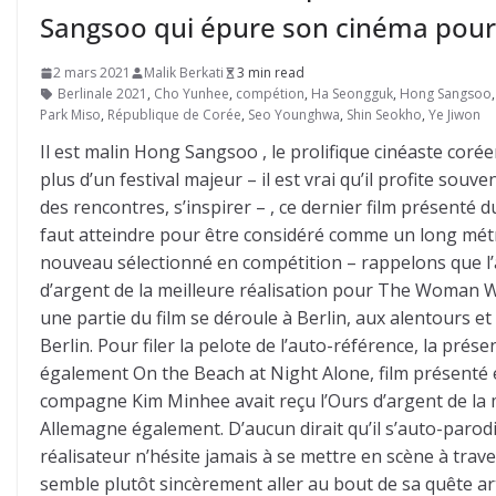
Sangsoo qui épure son cinéma pour 
2 mars 2021
Malik Berkati
3 min read
Berlinale 2021
,
Cho Yunhee
,
compétion
,
Ha Seongguk
,
Hong Sangsoo
Park Miso
,
République de Corée
,
Seo Younghwa
,
Shin Seokho
,
Ye Jiwon
Il est malin Hong Sangsoo , le prolifique cinéaste coré
plus d’un festival majeur – il est vrai qu’il profite souv
des rencontres, s’inspirer – , ce dernier film présenté 
faut atteindre pour être considéré comme un long métra
nouveau sélectionné en compétition – rappelons que 
d’argent de la meilleure réalisation pour The Woman
une partie du film se déroule à Berlin, aux alentours et
Berlin. Pour filer la pelote de l’auto-référence, la pr
également On the Beach at Night Alone, film présenté e
compagne Kim Minhee avait reçu l’Ours d’argent de la me
Allemagne également. D’aucun dirait qu’il s’auto-parod
réalisateur n’hésite jamais à se mettre en scène à trav
semble plutôt sincèrement aller au bout de sa quête ar