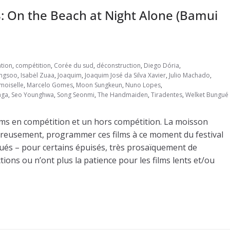
8: On the Beach at Night Alone (Bamui
ation
,
compétition
,
Corée du sud
,
déconstruction
,
Diego Dória
,
ngsoo
,
Isabėl Zuaa
,
Joaquim
,
Joaquim José da Silva Xavier
,
Julio Machado
,
oiselle
,
Marcelo Gomes
,
Moon Sungkeun
,
Nuno Lopes
,
aga
,
Seo Younghwa
,
Song Seonmi
,
The Handmaiden
,
Tiradentes
,
Welket Bungué
films en compétition et un hors compétition. La moisson
ureusement, programmer ces films à ce moment du festival
atigués – pour certains épuisés, très prosaïquement de
ons ou n’ont plus la patience pour les films lents et/ou