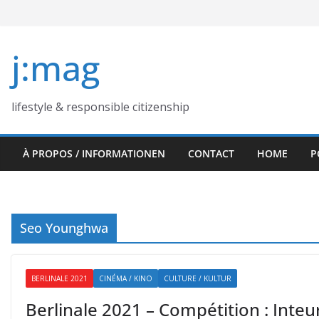
Skip
to
content
j:mag
lifestyle & responsible citizenship
À PROPOS / INFORMATIONEN
CONTACT
HOME
P
Seo Younghwa
BERLINALE 2021
CINÉMA / KINO
CULTURE / KULTUR
Berlinale 2021 – Compétition : Inte