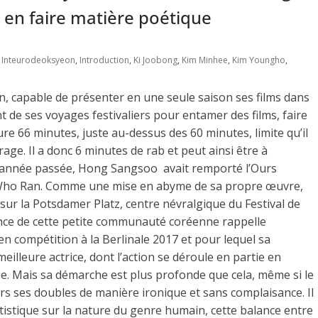
en faire matière poétique
,
Inteurodeoksyeon
,
Introduction
,
Ki Joobong
,
Kim Minhee
,
Kim Youngho
,
en, capable de présenter en une seule saison ses films dans
ent de ses voyages festivaliers pour entamer des films, faire
dure 66 minutes, juste au-dessus des 60 minutes, limite qu’il
ge. Il a donc 6 minutes de rab et peut ainsi être à
l’année passée, Hong Sangsoo avait remporté l’Ours
 Who Ran. Comme une mise en abyme de sa propre œuvre,
 sur la Potsdamer Platz, centre névralgique du Festival de
ésence de cette petite communauté coréenne rappelle
n compétition à la Berlinale 2017 et pour lequel sa
illeure actrice, dont l’action se déroule en partie en
ie. Mais sa démarche est plus profonde que cela, même si le
ers ses doubles de manière ironique et sans complaisance. Il
tistique sur la nature du genre humain, cette balance entre