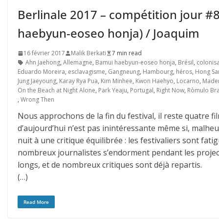
Berlinale 2017 – compétition jour #
haebyun-eoseo honja) / Joaquim
16 février 2017
Malik Berkati
7 min read
Ahn Jaehong
,
Allemagne
,
Bamui haebyun-eoseo honja
,
Brésil
,
colonis
Eduardo Moreira
,
esclavagisme
,
Gangneung
,
Hambourg
,
héros
,
Hong Sa
Jung Jaeyoung
,
Karay Rya Pua
,
Kim Minhee
,
Kwon Haehyo
,
Locarno
,
Madem
On the Beach at Night Alone
,
Park Yeaju
,
Portugal
,
Right Now
,
Ròmulo Br
,
Wrong Then
Nous approchons de la fin du festival, il reste quatre 
d’aujourd’hui n’est pas inintéressante même si, malhe
nuit à une critique équilibrée : les festivaliers sont f
nombreux journalistes s’endorment pendant les projecti
longs, et de nombreux critiques sont déjà repartis.
(…)
Read More