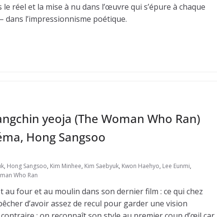
ns le réel et la mise à nu dans l’œuvre qui s’épure à chaque
– dans l’impressionnisme poétique.
mangchin yeoja (The Woman Who Ran)
inéma, Hong Sangsoo
uk
,
Hong Sangsoo
,
Kim Minhee
,
Kim Saebyuk
,
Kwon Haehyo
,
Lee Eunmi
,
man Who Ran
 au four et au moulin dans son dernier film : ce qui chez
êcher d’avoir assez de recul pour garder une vision
contraire ; on reconnaît son style au premier coup d’œil car