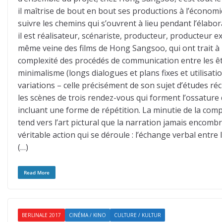
il maîtrise de bout en bout ses productions à l’écono
suivre les chemins qui s’ouvrent à lieu pendant l’élabo
il est réalisateur, scénariste, producteur, producteur e
même veine des films de Hong Sangsoo, qui ont trait à l
complexité des procédés de communication entre les ê
minimalisme (longs dialogues et plans fixes et utilisa
variations – celle précisément de son sujet d’études ré
les scènes de trois rendez-vous qui forment l’ossature 
incluant une forme de répétition. La minutie de la comp
tend vers l’art pictural que la narration jamais encombr
véritable action qui se déroule : l’échange verbal entre
(…)
Read More
BERLINALE 2017
CINÉMA / KINO
CULTURE / KULTUR