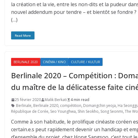
la création et la vie, entre les non-dits et la pudeur da
nouvel addendum pour tendre – et bientôt se fondre ? 
(…)
Read More
BERLINALE 2020
CINÉMA / KINO
CULTURE / KULTUR
Berlinale 2020 – Compétition : Do
du maître de la délicatesse faite c
25 février 2020
Malik Berkati
4 min read
Berlinale
,
Berlinale 2020
,
compétition
,
Domangchin yeoja
,
Ha Seongg
République de Corée
,
Seo Younghwa
,
Shin Seokho
,
Song Seonmi
,
The Wo
Comme à son habitude, le prolifique cinéaste coréen est
certain.e.s peut rapidement devenir un handicap et emp
d’ensemble du projet, chez Hong Sangsoo, c’est tout le 