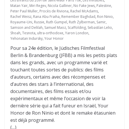
Les Enfants du 209 rue Saint-Maur Paris 10e
,
Les invisibles
,
Matan Yair
,
Miri Regev
,
Nicola Galliner
,
No Fake Jews
,
Palestine
,
Peter Paul Muller
,
Procès de Riviona
,
Rachel McAdams
,
Rachel Weisz
,
Rana Abu Fraiha
,
Remember Baghdad
,
Ron Ninio
,
Royaume-Uni
,
Russie
,
Ruth Gumpel
,
Ruth Zylberman
,
Samir
,
Samson and Delilah
,
Samuel Maoz
,
Scaffolding
,
Sebastían Lelio
,
Shoah
,
Tesnota
,
ultra-orthodoxe
,
Yaron London
,
Yehonatan Indursky
,
Your Honor
Pour sa 24e édition, le Jüdisches Filmfestival
Berlin & Brandenburg (JFBB) a mis les petits plats
dans les grands, avec un programme varié et
touchant toutes sortes de publics: des films
d’auteurs, certains avec des récompenses et
d’autres des stars à l’international, des
documentaires, des films essais et/ou
expérimentaux et même l’occasion de voir la
dernière série qui a fait fureur en Israël, Your
Honor de Ron Ninio et dont le remake étasunien
est déjà programmé.
(…)