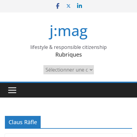
Skip
to
content
j:mag
lifestyle & responsible citizenship
Rubriques
Rubriques
Claus Räfle