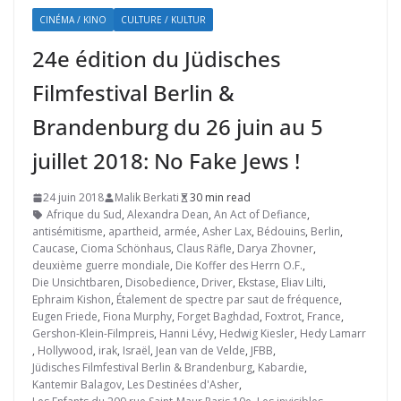
CINÉMA / KINO
CULTURE / KULTUR
24e édition du Jüdisches
Filmfestival Berlin &
Brandenburg du 26 juin au 5
juillet 2018: No Fake Jews !
24 juin 2018
Malik Berkati
30 min read
Afrique du Sud
,
Alexandra Dean
,
An Act of Defiance
,
antisémitisme
,
apartheid
,
armée
,
Asher Lax
,
Bédouins
,
Berlin
,
Caucase
,
Cioma Schönhaus
,
Claus Räfle
,
Darya Zhovner
,
deuxième guerre mondiale
,
Die Koffer des Herrn O.F.
,
Die Unsichtbaren
,
Disobedience
,
Driver
,
Ekstase
,
Eliav Lilti
,
Ephraim Kishon
,
Étalement de spectre par saut de fréquence
,
Eugen Friede
,
Fiona Murphy
,
Forget Baghdad
,
Foxtrot
,
France
,
Gershon-Klein-Filmpreis
,
Hanni Lévy
,
Hedwig Kiesler
,
Hedy Lamarr
,
Hollywood
,
irak
,
Israël
,
Jean van de Velde
,
JFBB
,
Jüdisches Filmfestival Berlin & Brandenburg
,
Kabardie
,
Kantemir Balagov
,
Les Destinées d'Asher
,