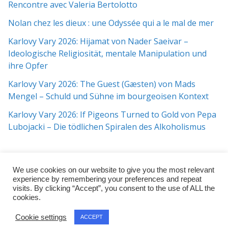
Rencontre avec Valeria Bertolotto
Nolan chez les dieux : une Odyssée qui a le mal de mer
Karlovy Vary 2026: Hijamat von Nader Saeivar​​ –
Ideologische Religiosität, mentale Manipulation und
ihre Opfer
Karlovy Vary 2026: The Guest (Gæsten) von Mads
Mengel – Schuld und Sühne im bourgeoisen Kontext
Karlovy Vary 2026: If Pigeons Turned to Gold von Pepa
Lubojacki – Die tödlichen Spiralen des Alkoholismus
We use cookies on our website to give you the most relevant
experience by remembering your preferences and repeat
visits. By clicking “Accept”, you consent to the use of ALL the
cookies.
Copyright © 2026
j:mag
. All rights reserved.
Cookie settings
ACCEPT
Theme:
ColorMag Pro
by ThemeGrill. Powered by
WordPress
.