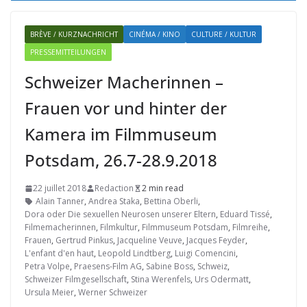
BRÈVE / KURZNACHRICHT
CINÉMA / KINO
CULTURE / KULTUR
PRESSEMITTEILUNGEN
Schweizer Macherinnen –
Frauen vor und hinter der
Kamera im Filmmuseum
Potsdam, 26.7-28.9.2018
22 juillet 2018
Redaction
2 min read
Alain Tanner
,
Andrea Staka
,
Bettina Oberli
,
Dora oder Die sexuellen Neurosen unserer Eltern
,
Eduard Tissé
,
Filmemacherinnen
,
Filmkultur
,
Filmmuseum Potsdam
,
Filmreihe
,
Frauen
,
Gertrud Pinkus
,
Jacqueline Veuve
,
Jacques Feyder
,
L'enfant d'en haut
,
Leopold Lindtberg
,
Luigi Comencini
,
Petra Volpe
,
Praesens-Film AG
,
Sabine Boss
,
Schweiz
,
Schweizer Filmgesellschaft
,
Stina Werenfels
,
Urs Odermatt
,
Ursula Meier
,
Werner Schweizer