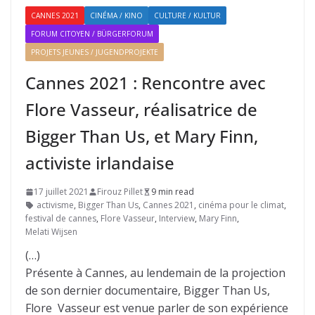
CANNES 2021
CINÉMA / KINO
CULTURE / KULTUR
FORUM CITOYEN / BÜRGERFORUM
PROJETS JEUNES / JUGENDPROJEKTE
Cannes 2021 : Rencontre avec
Flore Vasseur, réalisatrice de
Bigger Than Us, et Mary Finn,
activiste irlandaise
17 juillet 2021
Firouz Pillet
9 min read
activisme
,
Bigger Than Us
,
Cannes 2021
,
cinéma pour le climat
,
festival de cannes
,
Flore Vasseur
,
Interview
,
Mary Finn
,
Melati Wijsen
(…)
Présente à Cannes, au lendemain de la projection
de son dernier documentaire, Bigger Than Us,
Flore Vasseur est venue parler de son expérience