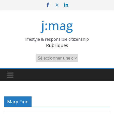
Skip
to
content
j:mag
lifestyle & responsible citizenship
Rubriques
Rubriques
Mary Finn