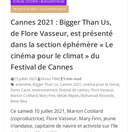
FORUM CITOYEN / BÜRGERFORUM
PROJETS JEUNES / JUGENDPROJEKTE
Cannes 2021 : Bigger Than Us,
de Flore Vasseur, est présenté
dans la section éphémère « Le
cinéma pour le climat » du
Festival de Cannes
15 juillet 2021
Firouz Pillet
5 min read
activisme
,
Bigger Than Us
,
Cannes 2021
,
cinéma pour le climat
,
Denis Carot
,
environnement
,
festival de cannes
,
Flore Vasseur
,
Marion Cotillard
,
Mary Finn
,
Melati Wijsen
,
Mohamad Aliounde
,
Rene Silva
Ce samedi 10 juillet 2021, Marion Cotillard
(coproductrice), Flore Vasseur, Mary Finn, jeune
Irlandaise, capitaine de navire et activiste sur l’île