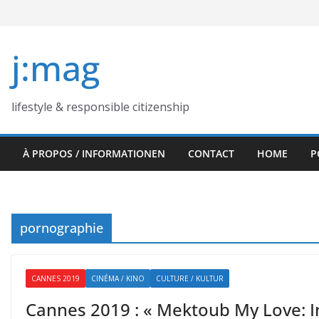
Skip
to
content
j:mag
lifestyle & responsible citizenship
À PROPOS / INFORMATIONEN
CONTACT
HOME
P
pornographie
CANNES 2019
CINÉMA / KINO
CULTURE / KULTUR
Cannes 2019 : « Mektoub My Love: In