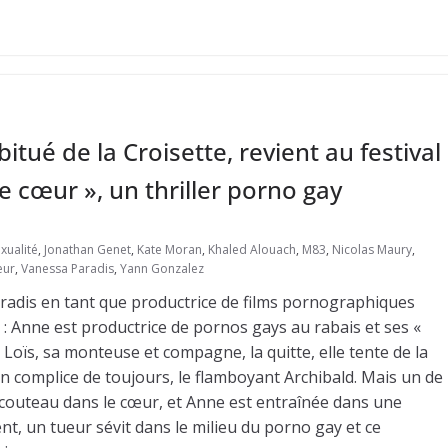
tué de la Croisette, revient au festival
 cœur », un thriller porno gay
ualité
,
Jonathan Genet
,
Kate Moran
,
Khaled Alouach
,
M83
,
Nicolas Maury
,
œur
,
Vanessa Paradis
,
Yann Gonzalez
radis en tant que productrice de films pornographiques
: Anne est productrice de pornos gays au rabais et ses «
 Loïs, sa monteuse et compagne, la quitte, elle tente de la
n complice de toujours, le flamboyant Archibald. Mais un de
couteau dans le cœur, et Anne est entraînée dans une
, un tueur sévit dans le milieu du porno gay et ce