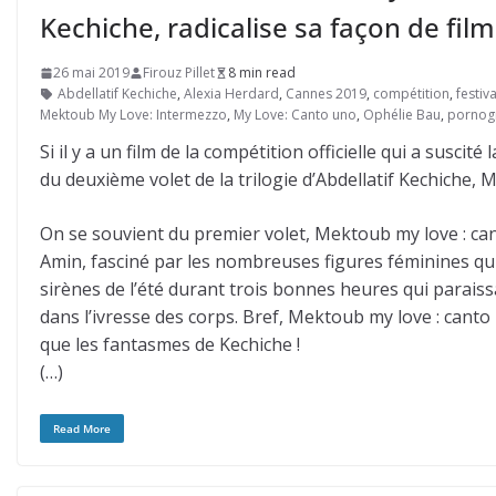
Kechiche, radicalise sa façon de fil
26 mai 2019
Firouz Pillet
8 min read
Abdellatif Kechiche
,
Alexia Herdard
,
Cannes 2019
,
compétition
,
festiv
Mektoub My Love: Intermezzo
,
My Love: Canto uno
,
Ophélie Bau
,
pornog
Si il y a un film de la compétition officielle qui a suscit
du deuxième volet de la trilogie d’Abdellatif Kechiche
On se souvient du premier volet, Mektoub my love : can
Amin, fasciné par les nombreuses figures féminines qui 
sirènes de l’été durant trois bonnes heures qui paraiss
dans l’ivresse des corps. Bref, Mektoub my love : canto
que les fantasmes de Kechiche !
(…)
Read More