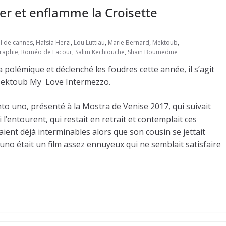
mer et enflamme la Croisette
al de cannes
,
Hafsia Herzi
,
Lou Luttiau
,
Marie Bernard
,
Mektoub
,
raphie
,
Roméo de Lacour
,
Salim Kechiouche
,
Shaïn Boumedine
é la polémique et déclenché les foudres cette année, il s’agit
, Mektoub My Love Intermezzo.
to uno, présenté à la Mostra de Venise 2017, qui suivait
l’entourent, qui restait en retrait et contemplait ces
aient déjà interminables alors que son cousin se jettait
 uno était un film assez ennuyeux qui ne semblait satisfaire