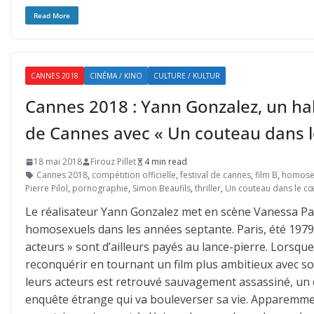
Read More
CANNES 2018
CINÉMA / KINO
CULTURE / KULTUR
Cannes 2018 : Yann Gonzalez, un habi
de Cannes avec « Un couteau dans le
18 mai 2018
Firouz Pillet
4 min read
Cannes 2018
,
compétition officielle
,
festival de cannes
,
film B
,
homosex
Pierre Pilol
,
pornographie
,
Simon Beaufils
,
thriller
,
Un couteau dans le c
Le réalisateur Yann Gonzalez met en scène Vanessa Pa
homosexuels dans les années septante. Paris, été 1979 
acteurs » sont d’ailleurs payés au lance-pierre. Lorsque
reconquérir en tournant un film plus ambitieux avec so
leurs acteurs est retrouvé sauvagement assassiné, un 
enquête étrange qui va bouleverser sa vie. Apparemment