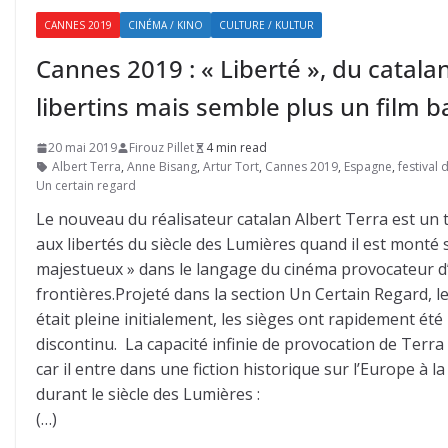
CANNES 2019
CINÉMA / KINO
CULTURE / KULTUR
Cannes 2019 : « Liberté », du catala
libertins mais semble plus un film 
20 mai 2019
Firouz Pillet
4 min read
Albert Terra
,
Anne Bisang
,
Artur Tort
,
Cannes 2019
,
Espagne
,
festival
Un certain regard
Le nouveau du réalisateur catalan Albert Terra est un
aux libertés du siècle des Lumières quand il est monté s
majestueux » dans le langage du cinéma provocateur d’
frontières.Projeté dans la section Un Certain Regard, le 
était pleine initialement, les sièges ont rapidement été l
discontinu. La capacité infinie de provocation de Terra
car il entre dans une fiction historique sur l’Europe à la
durant le siècle des Lumières :
(…)