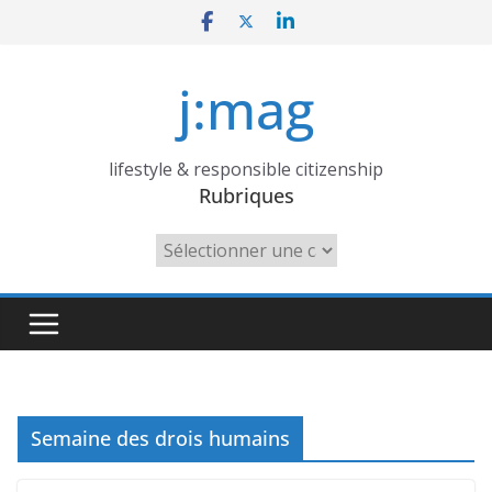
Skip
to
content
j:mag
lifestyle & responsible citizenship
Rubriques
Rubriques
Semaine des drois humains