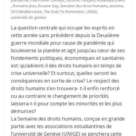
pandémie
,
Paul-Olivier Dehaye
,
racisme
,
réfugiés
,
Rokahaya Diallo
,
Romaine Jean
,
Roxane Gay
,
Semaine des drois humains
,
sexisme
,
SOS Méditerranée
,
The Duty To Remember
,
UNIGE
,
université de genève
La question centrale qui occupe les esprits en
cette année sans précédent depuis la Deuxième
guerre mondiale pour cause de pandémie qui
bouleverse la planète et agit jusqu’au cœur de ses
fondements politiques, économiques et sanitaires
est: qu’advient-il des droits humains en temps de
crise universelle? Et surtout, quelles seront les
conséquences en sortie de crise? Le respect des
droits humains s’en trouvera- t-il enfin renforcé
ou au contraire le changement de priorités
laissera-t-il pour compte les minorités et les plus
démuni.es?
La Semaine des droits humains, conçue en grande
partie avec les associations estudiantines de
l’université de Genève (UNIGE) se penchera cette