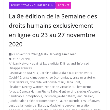
FORUM CITOYEN / BÜRGERFORUM
INTERNET
La 8e édition de la Semaine des
droits humains exclusivement
en ligne du 23 au 27 novembre
2020
22 novembre 2020
Malik Berkati
4 min read
#387
,
AESPRI
,
African Network against Extrajudicial Killings and Enforced
Disappearances
,
association ANEKED
,
Caroline Abu Sa’da
,
CICR
,
coronavirus
,
Covid-19
,
crise climatique
,
crise économique
,
crise migratoire
,
crise sanitaire
,
diversité
,
éditions Notari
,
Elena Pont
,
Elisabeth Decrey Warner
,
exposition virtuelle 3D
,
féminisme
,
foraus
,
Geneva Human Rights Talks
,
Genève cinq siècles d’accueil
,
handicap
,
Homophobie
,
inclusion
,
Jawher Ilham
,
Jean Ziegler
,
Judith Butler
,
Lakhdar Boumediene
,
Lauren Bastide
,
Les Créatives
,
Lesbos: la honte de l’Europe
,
Madeleine Leroyer
,
migration
,