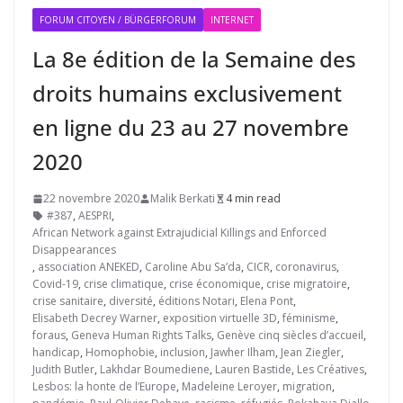
FORUM CITOYEN / BÜRGERFORUM
INTERNET
La 8e édition de la Semaine des
droits humains exclusivement
en ligne du 23 au 27 novembre
2020
22 novembre 2020
Malik Berkati
4 min read
#387
,
AESPRI
,
African Network against Extrajudicial Killings and Enforced
Disappearances
,
association ANEKED
,
Caroline Abu Sa’da
,
CICR
,
coronavirus
,
Covid-19
,
crise climatique
,
crise économique
,
crise migratoire
,
crise sanitaire
,
diversité
,
éditions Notari
,
Elena Pont
,
Elisabeth Decrey Warner
,
exposition virtuelle 3D
,
féminisme
,
foraus
,
Geneva Human Rights Talks
,
Genève cinq siècles d’accueil
,
handicap
,
Homophobie
,
inclusion
,
Jawher Ilham
,
Jean Ziegler
,
Judith Butler
,
Lakhdar Boumediene
,
Lauren Bastide
,
Les Créatives
,
Lesbos: la honte de l’Europe
,
Madeleine Leroyer
,
migration
,