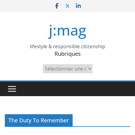
Skip
to
content
j:mag
lifestyle & responsible citizenship
Rubriques
Rubriques
The Duty To Remember