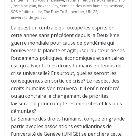
pandémie
,
Paul-Olivier Dehaye
,
racisme
,
réfugiés
,
Rokahaya Diallo
,
Romaine Jean
,
Roxane Gay
,
Semaine des drois humains
,
sexisme
,
SOS Méditerranée
,
The Duty To Remember
,
UNIGE
,
université de genève
La question centrale qui occupe les esprits en
cette année sans précédent depuis la Deuxième
guerre mondiale pour cause de pandémie qui
bouleverse la planète et agit jusqu’au cœur de ses
fondements politiques, économiques et sanitaires
est: qu’advient-il des droits humains en temps de
crise universelle? Et surtout, quelles seront les
conséquences en sortie de crise? Le respect des
droits humains s’en trouvera- t-il enfin renforcé
ou au contraire le changement de priorités
laissera-t-il pour compte les minorités et les plus
démuni.es?
La Semaine des droits humains, conçue en grande
partie avec les associations estudiantines de
l’université de Genève (UNIGE) se penchera cette