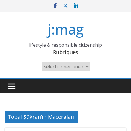
Skip
to
content
j:mag
lifestyle & responsible citizenship
Rubriques
Rubriques
Topal Şükran’ın Maceraları