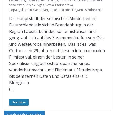
Osteuropa
,
osteuropäische Kinos
,
Piotr Ryczko
,
Polen
,
Russland
,
Schwester
,
Shpia e Agës
,
Svetla Tsotsorkova
,
Topal Şükran'ın Maceraları
,
turkei
,
Ukraine
,
Ungarn
,
Wettbewerb
Die Hauptstadt der sorbischen Minderheit in
Deutschland, die sich in Brandenburg in der
Region Lausitz befindet, sollte historisch und
geographisch auf das Zusammentreffen von Ost-
und Westeuropa hinarbeiten. Das ist es, was
Cottbus seit 29 Jahren mit diesem internationalen
Filmfestival, einem der besten in seiner
Spezialisierung auf osteuropäische Kinos,
wunderbar macht – mit Filmen aus Mitteleuropa
bis dem fernen Osten und Ostasiens (z.B.
Mongolei).
(…)
Read More