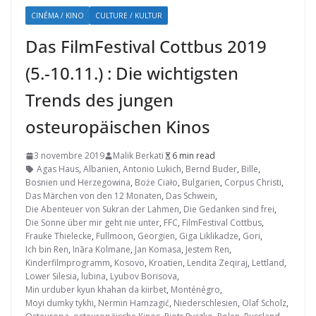
CINÉMA / KINO
CULTURE / KULTUR
Das FilmFestival Cottbus 2019
(5.-10.11.) : Die wichtigsten
Trends des jungen
osteuropäischen Kinos
3 novembre 2019
Malik Berkati
6 min read
Agas Haus
,
Albanien
,
Antonio Lukich
,
Bernd Buder
,
Bille
,
Bosnien und Herzegowina
,
Boże Ciało
,
Bulgarien
,
Corpus Christi
,
Das Märchen von den 12 Monaten
,
Das Schwein
,
Die Abenteuer von Sukran der Lahmen
,
Die Gedanken sind frei
,
Die Sonne über mir geht nie unter
,
FFC
,
FilmFestival Cottbus
,
Frauke Thielecke
,
Fullmoon
,
Georgien
,
Giga Liklikadze
,
Gori
,
Ich bin Ren
,
Ināra Kolmane
,
Jan Komasa
,
Jestem Ren
,
Kinderfilmprogramm
,
Kosovo
,
Kroatien
,
Lendita Zeqiraj
,
Lettland
,
Lower Silesia
,
lubina
,
Lyubov Borisova
,
Min urduber kyun khahan da kiirbet
,
Monténégro
,
Moyi dumky tykhi
,
Nermin Hamzagić
,
Niederschlesien
,
Olaf Scholz
,