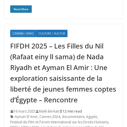
Read More
CINÉMA / KINO
CULTURE / KULTUR
FIFDH 2025 – Les Filles du Nil
(Rafaat einy ll sama) de Nada
Riyadh et Ayman El Amir : Une
exploration saisissante de la
liberté de jeunes femmes coptes
d’Égypte – Rencontre
16 mars 2025
Malik Berkati
12 min read
Ayman El Amir
,
Cannes 2024
,
documentaire
,
égypte
,
Festival du Film et Forum International sur les Droits Humains
,