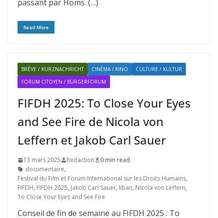
passant par Homs. (…)
Read More
BRÈVE / KURZNACHRICHT
CINÉMA / KINO
CULTURE / KULTUR
FORUM CITOYEN / BÜRGERFORUM
FIFDH 2025: To Close Your Eyes
and See Fire de Nicola von
Leffern et Jakob Carl Sauer
13 mars 2025
Redaction
0 min read
documentaire
,
Festival du Film et Forum International sur les Droits Humains
,
FIFDH
,
FIFDH 2025
,
Jakob Carl Sauer
,
liban
,
Nicola von Leffern
,
To Close Your Eyes and See Fire
Conseil de fin de semaine au FIFDH 2025 : To