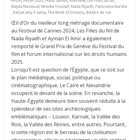
FIFDH
,
FIFDH 2025
,
Haidi Sameh
,
Interview
,
Les Filles du Nil
,
Majda Massoud
,
Monika Youssef
,
Nada Riyadh
,
Panorama Barsha
,
Rafaat einy ll sama
,
The Brink of Dreams
,
théâtre de rue
Œil d’Or du meilleur long métrage documentaire
au Festival de Cannes 2024, Les Filles du Nil de
Nada Riyadh et Ayman El Amir a également
remporté le Grand Prix de Genève du Festival du
film et forum international sur les droits humains
2025.
Lorsqu’il est question de l’Égypte, que ce soit sur
le plan médiatique, social, politique ou
cinématographique, Le Caire et Alexandrie
occupent le devant de la scène. En revanche, la
Haute-Égypte demeure bien souvent réduite à la
splendeur de ses sites archéologiques
emblématiques – Louxor, Karnak, la Vallée des
Rois, la Vallée des Reines, entre autres. Pourtant,
si cette région est le berceau de la civilisation