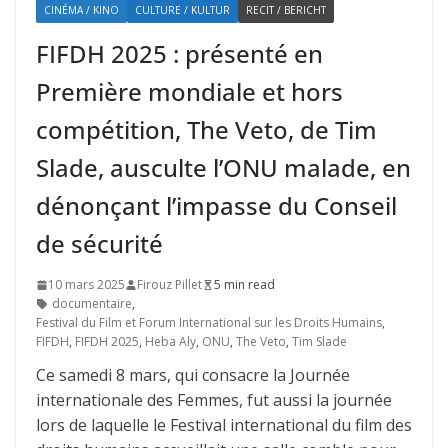
CINÉMA / KINO
CULTURE / KULTUR
RECIT / BERICHT
FIFDH 2025 : présenté en
Première mondiale et hors
compétition, The Veto, de Tim
Slade, ausculte l’ONU malade, en
dénonçant l’impasse du Conseil
de sécurité
10 mars 2025
Firouz Pillet
5 min read
documentaire
,
Festival du Film et Forum International sur les Droits Humains
,
FIFDH
,
FIFDH 2025
,
Heba Aly
,
ONU
,
The Veto
,
Tim Slade
Ce samedi 8 mars, qui consacre la Journée
internationale des Femmes, fut aussi la journée
lors de laquelle le Festival international du film des