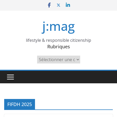
Skip
to
content
j:mag
lifestyle & responsible citizenship
Rubriques
Rubriques
FIFDH 2025