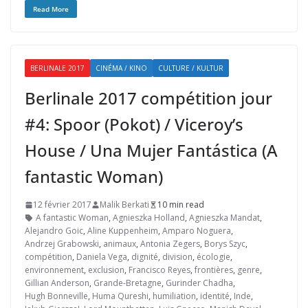
Read More
BERLINALE 2017
CINÉMA / KINO
CULTURE / KULTUR
Berlinale 2017 compétition jour
#4: Spoor (Pokot) / Viceroy’s
House / Una Mujer Fantástica (A
fantastic Woman)
12 février 2017
Malik Berkati
10 min read
A fantastic Woman
,
Agnieszka Holland
,
Agnieszka Mandat
,
Alejandro Goic
,
Aline Kuppenheim
,
Amparo Noguera
,
Andrzej Grabowski
,
animaux
,
Antonia Zegers
,
Borys Szyc
,
compétition
,
Daniela Vega
,
dignité
,
division
,
écologie
,
environnement
,
exclusion
,
Francisco Reyes
,
frontières
,
genre
,
Gillian Anderson
,
Grande-Bretagne
,
Gurinder Chadha
,
Hugh Bonneville
,
Huma Qureshi
,
humiliation
,
identité
,
Inde
,