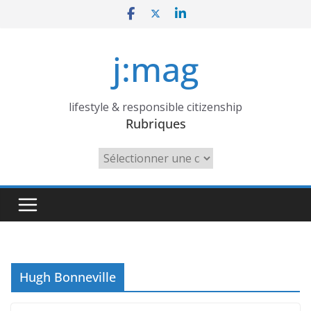
Skip
to
content
j:mag
lifestyle & responsible citizenship
Rubriques
Rubriques
Hugh Bonneville