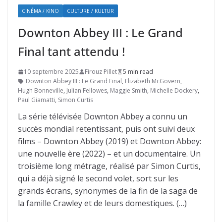
CINÉMA / KINO
CULTURE / KULTUR
Downton Abbey III : Le Grand
Final tant attendu !
10 septembre 2025
Firouz Pillet
5 min read
Downton Abbey III : Le Grand Final
,
Elizabeth McGovern
,
Hugh Bonneville
,
Julian Fellowes
,
Maggie Smith
,
Michelle Dockery
,
Paul Giamatti
,
Simon Curtis
La série télévisée Downton Abbey a connu un
succès mondial retentissant, puis ont suivi deux
films – Downton Abbey (2019) et Downton Abbey:
une nouvelle ère (2022) – et un documentaire. Un
troisième long métrage, réalisé par Simon Curtis,
qui a déjà signé le second volet, sort sur les
grands écrans, synonymes de la fin de la saga de
la famille Crawley et de leurs domestiques. (…)