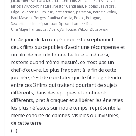
Jakub Gierszał
,
Lord Mountbatten
,
Luis Gnecco
,
Manish Dayal
,
Miroslav Krobot
,
nature
,
Nestor Cantillana
,
Nicolas Saavedra
,
Olga Tokarczuk
,
Om Puri
,
ostracisme
,
partition
,
Patricia Volny
,
Paul Mayeda Berges
,
Paulina García
,
Pokot
,
Pologne
,
Sebastían Lelio
,
séparation
,
Spoor
,
Tomasz Kot
,
Una Mujer Fantástica
,
Viceroy’s House
,
Wiktor Zborowski
Ce 4è jour de la compétition est exceptionnel :
deux films susceptibles d’avoir une récompense et
un film de midi de bonne facture – même si,
restons quand même mesuré, ce n’est pas un
chef-d’œuvre. Le plus frappant à la fin de cette
journée, c’est de constater que le fil rouge tendu
entre ces 3 films qui traitent pourtant de sujets
différents, dans des époques et continents
différents, prêt à craquer et à libérer les énergies
les plus néfastes sur notre temps, représente la
même cohorte de damnés, visibles ou invisibles,
de cette terre.
(…)