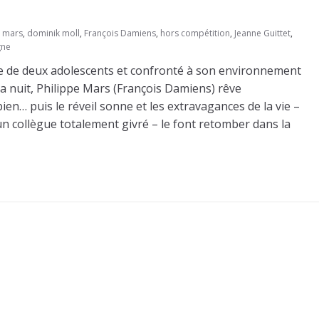
e mars
,
dominik moll
,
François Damiens
,
hors compétition
,
Jeanne Guittet
,
gne
ère de deux adolescents et confronté à son environnement
a nuit, Philippe Mars (François Damiens) rêve
t bien… puis le réveil sonne et les extravagances de la vie –
n collègue totalement givré – le font retomber dans la