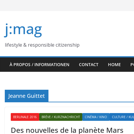
Skip
to
content
j:mag
lifestyle & responsible citizenship
À PROPOS / INFORMATIONEN
CONTACT
HOME
P
Jeanne Guittet
BERLINALE 2016
BRÈVE / KURZNACHRICHT
CINÉMA / KINO
CULTURE / KU
Des nouvelles de la planète Mars