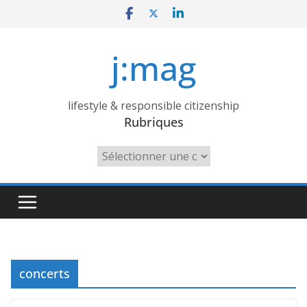
Skip
to
content
j:mag
lifestyle & responsible citizenship
Rubriques
Rubriques
concerts