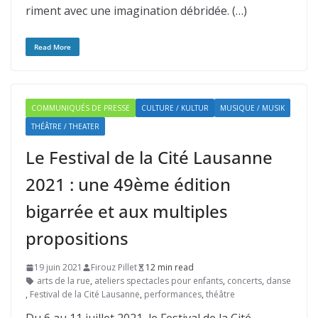
riment avec une imagination débridée. (…)
Read More
COMMUNIQUÉS DE PRESSE
CULTURE / KULTUR
MUSIQUE / MUSIK
THÉÂTRE / THEATER
Le Festival de la Cité Lausanne
2021 : une 49ème édition
bigarrée et aux multiples
propositions
19 juin 2021
Firouz Pillet
12 min read
arts de la rue
,
ateliers spectacles pour enfants
,
concerts
,
danse
,
Festival de la Cité Lausanne
,
performances
,
théâtre