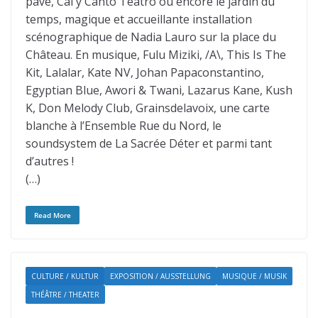
pavé, Cal y Canto Teatro ou encore le jardin du
temps, magique et accueillante installation
scénographique de Nadia Lauro sur la place du
Château. En musique, Fulu Miziki, /A\, This Is The
Kit, Lalalar, Kate NV, Johan Papaconstantino,
Egyptian Blue, Awori & Twani, Lazarus Kane, Kush
K, Don Melody Club, Grainsdelavoix, une carte
blanche à l’Ensemble Rue du Nord, le
soundsystem de La Sacrée Déter et parmi tant
d’autres !
(…)
Read More
CULTURE / KULTUR
EXPOSITION / AUSSTELLUNG
MUSIQUE / MUSIK
THÉÂTRE / THEATER