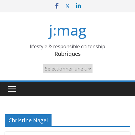
Skip
to
content
j:mag
lifestyle & responsible citizenship
Rubriques
Rubriques
Christine Nagel