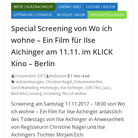
BRÈVE / KURZNACHRICHT
CINÉMA / KINO
CULTURE / KULTUR
LITTÉRATURE / LITERATUR
MUSIQUE / MUSIK
PRESSEMITTEILUNGEN
Special Screening von Wo ich
wohne – Ein Film für Ilse
Aichinger am 11.11. im KLICK
Kino – Berlin
3 novembre 2017
Redaction
1 min read
Aufzeichnungen
,
Christine Nagel
,
Dokumentarfilm
,
Gerd Wameling
,
Hommage
,
Ilse Aichinger
,
IORI TRIO
,
Jazz
,
Klick Kino
,
Lesung
,
Screening
,
Wo ich wohne
Screening am Samstag 11.11.2017 – 18:00 von Wo
ich wohne – Ein Film für Ilse Aichinger anlässlich
des Todestags von Ilse Aichinger in Anwesenheit
von Regisseurin Christine Nagel und Ilse
Aichingers Tochter Mirjam Eich.