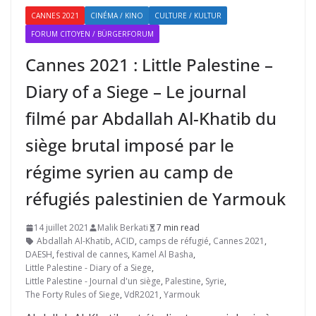
CANNES 2021
CINÉMA / KINO
CULTURE / KULTUR
FORUM CITOYEN / BÜRGERFORUM
Cannes 2021 : Little Palestine –
Diary of a Siege – Le journal
filmé par Abdallah Al-Khatib du
siège brutal imposé par le
régime syrien au camp de
réfugiés palestinien de Yarmouk
14 juillet 2021
Malik Berkati
7 min read
Abdallah Al-Khatib
,
ACID
,
camps de réfugié
,
Cannes 2021
,
DAESH
,
festival de cannes
,
Kamel Al Basha
,
Little Palestine - Diary of a Siege
,
Little Palestine - Journal d'un siège
,
Palestine
,
Syrie
,
The Forty Rules of Siege
,
VdR2021
,
Yarmouk