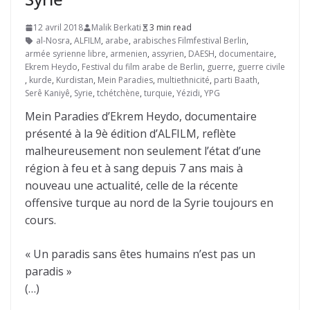
12 avril 2018
Malik Berkati
3 min read
al-Nosra
,
ALFILM
,
arabe
,
arabisches Filmfestival Berlin
,
armée syrienne libre
,
armenien
,
assyrien
,
DAESH
,
documentaire
,
Ekrem Heydo
,
Festival du film arabe de Berlin
,
guerre
,
guerre civile
,
kurde
,
Kurdistan
,
Mein Paradies
,
multiethnicité
,
parti Baath
,
Serê Kaniyê
,
Syrie
,
tchétchène
,
turquie
,
Yézidi
,
YPG
Mein Paradies d’Ekrem Heydo, documentaire
présenté à la 9è édition d’ALFILM, reflète
malheureusement non seulement l’état d’une
région à feu et à sang depuis 7 ans mais à
nouveau une actualité, celle de la récente
offensive turque au nord de la Syrie toujours en
cours.
« Un paradis sans êtes humains n’est pas un
paradis »
(…)