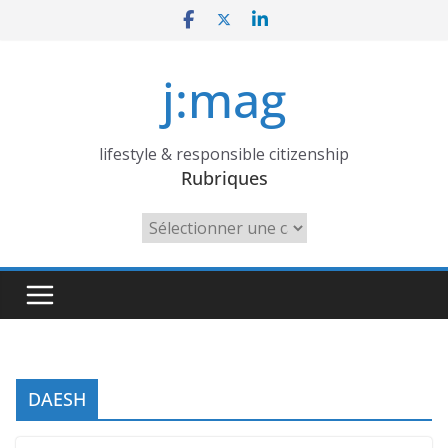
Skip
to
content
j:mag
lifestyle & responsible citizenship
Rubriques
Rubriques
DAESH