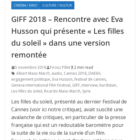
CINÉMA / KINO
CULTURE / KULTUR
GIFF 2018 – Rencontre avec Eva
Husson qui présente « Les filles
du soleil » dans une version
remontée
5 novembre 2018
Firouz Pillet
2 min read
Albert Maso March
,
audio
,
Cannes 2018
,
DAESH
,
engagement politique
,
Eva Husson
,
festival de cannes
,
Geneva international Film Festival
,
GIFF
,
Interview
,
Kurdistan
,
Les filles du soleil
,
Ricardo Maso March
,
Syrie
Les filles du soleil, présenté au dernier Festival de
Cannes (voir ici notre critique), avait suscité une
avalanche de critiques, en particulier de la presse
française qui est un redoutable baromètre pour
la suite de la vie ou de la survie d’un film.