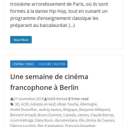
troisième arrondissement de Paris, où ils sont
formés à la danse hip-hop, tout en suivant un
programme d’enseignement classique les
préparant au baccalauréat. (…)
Read More
CINÉMA / KINO
CULTURE / KULTUR
Une semaine de cinéma
francophone à Berlin
27 novembre 2016
Malik Berkati
9 min read
3D
,
ACID
,
Adopte un veuf
,
Alban Teurlai
,
Allemagne
,
André Dussollier
,
audrey tautou
,
Belgique
,
Benjamin Millepied
,
Bernard Arnault
,
Bruno Dumont
,
Canada
,
cannes
,
Claude Barras
,
court-métrage
,
Dany Boon
,
documentaire
,
Elle
,
Emma de Caunes
,
Fabrice Lucchini
,
film d'animation
,
François Desagnat
,