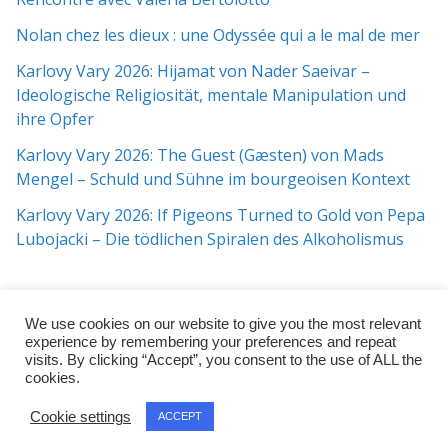
Nolan chez les dieux : une Odyssée qui a le mal de mer
Karlovy Vary 2026: Hijamat von Nader Saeivar​​ –
Ideologische Religiosität, mentale Manipulation und
ihre Opfer
Karlovy Vary 2026: The Guest (Gæsten) von Mads
Mengel – Schuld und Sühne im bourgeoisen Kontext
Karlovy Vary 2026: If Pigeons Turned to Gold von Pepa
Lubojacki – Die tödlichen Spiralen des Alkoholismus
We use cookies on our website to give you the most relevant
experience by remembering your preferences and repeat
visits. By clicking “Accept”, you consent to the use of ALL the
cookies.
Copyright © 2026
j:mag
. All rights reserved.
Cookie settings
ACCEPT
Theme:
ColorMag Pro
by ThemeGrill. Powered by
WordPress
.