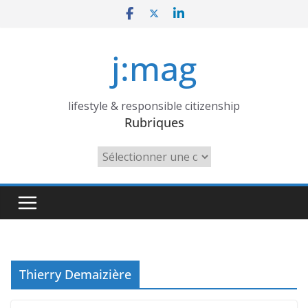
Skip
to
content
j:mag
lifestyle & responsible citizenship
Rubriques
Rubriques
Thierry Demaizière