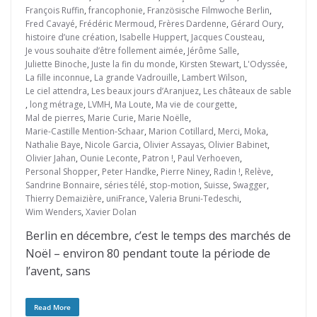
François Ruffin
,
francophonie
,
Französische Filmwoche Berlin
,
Fred Cavayé
,
Frédéric Mermoud
,
Frères Dardenne
,
Gérard Oury
,
histoire d’une création
,
Isabelle Huppert
,
Jacques Cousteau
,
Je vous souhaite d’être follement aimée
,
Jérôme Salle
,
Juliette Binoche
,
Juste la fin du monde
,
Kirsten Stewart
,
L'Odyssée
,
La fille inconnue
,
La grande Vadrouille
,
Lambert Wilson
,
Le ciel attendra
,
Les beaux jours d’Aranjuez
,
Les châteaux de sable
,
long métrage
,
LVMH
,
Ma Loute
,
Ma vie de courgette
,
Mal de pierres
,
Marie Curie
,
Marie Noëlle
,
Marie-Castille Mention-Schaar
,
Marion Cotillard
,
Merci
,
Moka
,
Nathalie Baye
,
Nicole Garcia
,
Olivier Assayas
,
Olivier Babinet
,
Olivier Jahan
,
Ounie Leconte
,
Patron !
,
Paul Verhoeven
,
Personal Shopper
,
Peter Handke
,
Pierre Niney
,
Radin !
,
Relève
,
Sandrine Bonnaire
,
séries télé
,
stop-motion
,
Suisse
,
Swagger
,
Thierry Demaizière
,
uniFrance
,
Valeria Bruni-Tedeschi
,
Wim Wenders
,
Xavier Dolan
Berlin en décembre, c’est le temps des marchés de
Noël – environ 80 pendant toute la période de
l’avent, sans
Read More