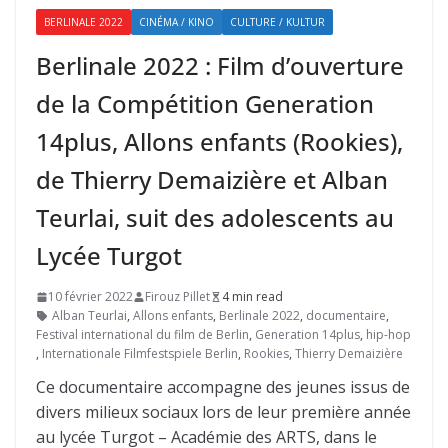
BERLINALE 2022
CINÉMA / KINO
CULTURE / KULTUR
Berlinale 2022 : Film d’ouverture
de la Compétition Generation
14plus, Allons enfants (Rookies),
de Thierry Demaizière et Alban
Teurlai, suit des adolescents au
Lycée Turgot
10 février 2022
Firouz Pillet
4 min read
Alban Teurlai
,
Allons enfants
,
Berlinale 2022
,
documentaire
,
Festival international du film de Berlin
,
Generation 14plus
,
hip-hop
,
Internationale Filmfestspiele Berlin
,
Rookies
,
Thierry Demaizière
Ce documentaire accompagne des jeunes issus de
divers milieux sociaux lors de leur première année
au lycée Turgot – Académie des ARTS, dans le