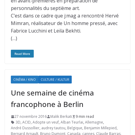
en avant-premières en préparation de
personnalités du septième art.
C’est dans ce cadre que j:mag a rencontré Hervé
Mimran, réalisateur de Un homme pressé, avec
Fabrice Lucchini et Leïla Bekhti.
(…)
Read More
CINÉMA / KINO
CULTURE / KULTUR
Une semaine de cinéma
francophone à Berlin
27 novembre 2016
Malik Berkati
9 min read
3D
,
ACID
,
Adopte un veuf
,
Alban Teurlai
,
Allemagne
,
André Dussollier
,
audrey tautou
,
Belgique
,
Benjamin Millepied
,
Bernard Arnault
,
Bruno Dumont
,
Canada
,
cannes
,
Claude Barras
,