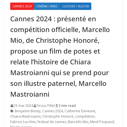
CANNES 2024
CINÉMA / KINO
CULTURE / KULTUR
Cannes 2024 : présenté en
compétition officielle, Marcello
Mio, de Christophe Honoré,
propose un film de potes et
relate l’histoire de Chiara
Mastroianni qui se prend pour
son illustre paternel, Marcello
Mastroianni
23 mai 2024
Firouz Pillet
3 min read
Benjamin Biolay
,
Cannes 2024
,
Catherine Deneuve
,
Chiara Mastroianni
,
Christophe Honoré
,
compétition
,
Fabrice Lucchini
,
festival de cannes
,
Marcello Mio
,
Mevil Poupaud
,