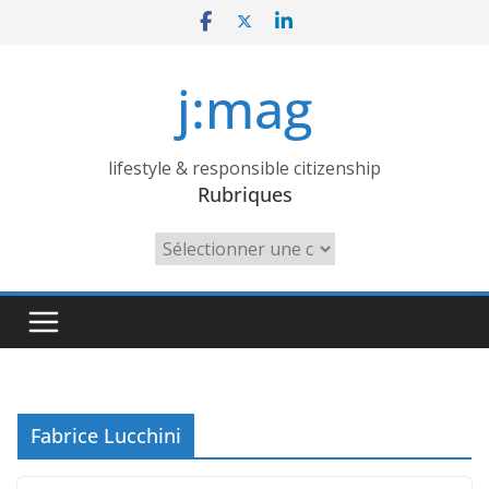
Skip
to
content
j:mag
lifestyle & responsible citizenship
Rubriques
Rubriques
Fabrice Lucchini