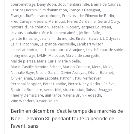
court-métrage
,
Dany Boon
,
documentaire
,
Elle
,
Emma de Caunes
,
Fabrice Lucchini
,
film d'animation
,
François Desagnat
,
François Ruffin
,
francophonie
,
Französische Filmwoche Berlin
,
Fred Cavayé
,
Frédéric Mermoud
,
Frères Dardenne
,
Gérard Oury
,
histoire d’une création
,
Isabelle Huppert
,
Jacques Cousteau
,
Je vous souhaite d’être follement aimée
,
Jérôme Salle
,
Juliette Binoche
,
Juste la fin du monde
,
Kirsten Stewart
,
L'Odyssée
,
La fille inconnue
,
La grande Vadrouille
,
Lambert Wilson
,
Le ciel attendra
,
Les beaux jours d’Aranjuez
,
Les châteaux de sable
,
long métrage
,
LVMH
,
Ma Loute
,
Ma vie de courgette
,
Mal de pierres
,
Marie Curie
,
Marie Noëlle
,
Marie-Castille Mention-Schaar
,
Marion Cotillard
,
Merci
,
Moka
,
Nathalie Baye
,
Nicole Garcia
,
Olivier Assayas
,
Olivier Babinet
,
Olivier Jahan
,
Ounie Leconte
,
Patron !
,
Paul Verhoeven
,
Personal Shopper
,
Peter Handke
,
Pierre Niney
,
Radin !
,
Relève
,
Sandrine Bonnaire
,
séries télé
,
stop-motion
,
Suisse
,
Swagger
,
Thierry Demaizière
,
uniFrance
,
Valeria Bruni-Tedeschi
,
Wim Wenders
,
Xavier Dolan
Berlin en décembre, c’est le temps des marchés de
Noël – environ 80 pendant toute la période de
l’avent, sans