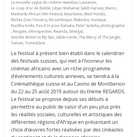
La nouvelle vague du cinéma rwandais
,
Lausanne
,
Le Loup d'or de Balolé
,
Libye
,
Mahamat Saleh Haroun
,
Maroc
,
Mashariki African Film Festival
,
Mauritanie
,
Med Hondo
,
Mickey Daio Fonseca
,
Mozambique
,
Mukesha
,
musique
,
Nazilha Arebi
,
Pas d'or pour Kalsaka
,
Peter Sedufia
,
photographie
,
Resgate
,
rétrospective
,
Rwanda
,
Sénégal
,
Sew the Winter to My Skin
,
table-ronde
,
The Mercy of The Jungle
,
Tunisie
,
Yomeddine
Le festival à présent bien établi dans le calendrier
des festivals suisses, qui met à l’honneur les
cinémas africains avec un riche programme
d’événements culturels annexes, se tiendra à la
Cinémathèque suisse et au Casino de Montbenon
du 22 au 25 août 2019 autour du thème REGARDS.
Le festival se propose depuis ses débuts à
permettre au public de saisir d’un peu plus près
les réalités sociales, culturelles et artistiques des
différentes régions d’Afrique en présentant un
choix d’œuvres fortes réalisées par des cinéastes