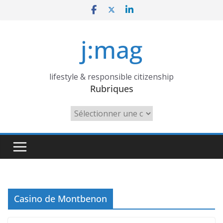
Skip
to
content
j:mag
lifestyle & responsible citizenship
Rubriques
Rubriques
Casino de Montbenon