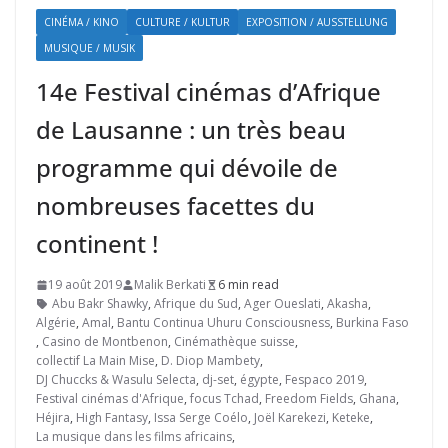
CINÉMA / KINO
CULTURE / KULTUR
EXPOSITION / AUSSTELLUNG
MUSIQUE / MUSIK
14e Festival cinémas d’Afrique
de Lausanne : un très beau
programme qui dévoile de
nombreuses facettes du
continent !
19 août 2019
Malik Berkati
6 min read
Abu Bakr Shawky
,
Afrique du Sud
,
Ager Oueslati
,
Akasha
,
Algérie
,
Amal
,
Bantu Continua Uhuru Consciousness
,
Burkina Faso
,
Casino de Montbenon
,
Cinémathèque suisse
,
collectif La Main Mise
,
D. Diop Mambety
,
DJ Chuccks & Wasulu Selecta
,
dj-set
,
égypte
,
Fespaco 2019
,
Festival cinémas d'Afrique
,
focus Tchad
,
Freedom Fields
,
Ghana
,
Héjira
,
High Fantasy
,
Issa Serge Coélo
,
Joël Karekezi
,
Keteke
,
La musique dans les films africains
,