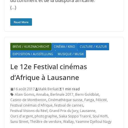
du continent et de la diaspora africaine.
(…)
Read More
BRÈVE / KURZNACHRICHT
CINÉMA / KINO
CULTURE / KULTUR
EXPOSITION / AUSSTELLUNG
MUSIQUE / MUSIK
Le 12e Festival cinémas
d’Afrique à Lausanne
16 août 2017
Malik Berkati
1 min read
Alain Gomis
,
Annaba
,
Berlinale 2017
,
Berni Goldblat
,
Casino de Montbenon
,
Cinémathèque suisse
,
Fanga
,
Félicité
,
Festival cinémas d'Afrique
,
festival de cannes
,
Festival Visions du Réel
,
Grand Prix du Jury
,
Lausanne
,
Ours d'argent
,
photographie
,
Siaka Soppo Traoré
,
Soul Koffi
,
Sunu Street
,
Théâtre de verdure
,
Wallay
,
Yasmine Djelloul Nagy