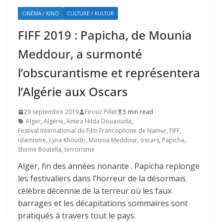
CINÉMA / KINO
CULTURE / KULTUR
FIFF 2019 : Papicha, de Mounia
Meddour, a surmonté
l’obscurantisme et représentera
l’Algérie aux Oscars
29 septembre 2019
Firouz Pillet
5 min read
Alger
,
Algérie
,
Amira Hilda Douaouda
,
Festival International du Film Francophone de Namur
,
FIFF
,
islamisme
,
Lyna Khoudri
,
Mounia Meddour
,
oscars
,
Papicha
,
Shirine Boutella
,
terrorisme
Alger, fin des années nonante . Papicha replonge
les festivaliers dans l’horreur de la désormais
célèbre décennie de la terreur où les faux
barrages et les décapitations sommaires sont
pratiqués à travers tout le pays.