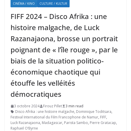
CINÉMA / KINO
CULTURE / KULTUR
FIFF 2024 – Disco Afrika : une
histoire malgache, de Luck
Razanajaona, brosse un portrait
poignant de « l’île rouge », par le
biais de la situation politico-
économique chaotique qui
étouffe les velléités
démocratiques
3 octobre 2024
Firouz Pillet
3 min read
Disco Afrika : une histoire malgache
,
Dominique Toditsara
,
Festival International du Film Francophone de Namur
,
FIFF
,
Luck Razanajaona
,
Madagascar
,
Parista Sambo
,
Pierre Gratacap
,
Raphaël O’Byrne