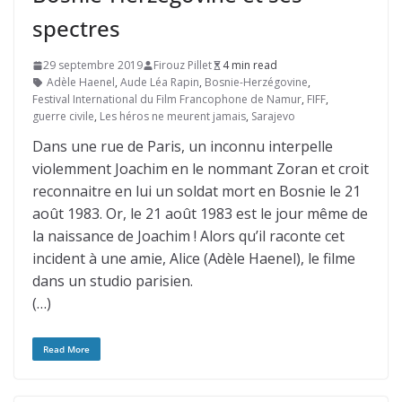
spectres
29 septembre 2019
Firouz Pillet
4 min read
Adèle Haenel
,
Aude Léa Rapin
,
Bosnie-Herzégovine
,
Festival International du Film Francophone de Namur
,
FIFF
,
guerre civile
,
Les héros ne meurent jamais
,
Sarajevo
Dans une rue de Paris, un inconnu interpelle
violemment Joachim en le nommant Zoran et croit
reconnaitre en lui un soldat mort en Bosnie le 21
août 1983. Or, le 21 août 1983 est le jour même de
la naissance de Joachim ! Alors qu’il raconte cet
incident à une amie, Alice (Adèle Haenel), le filme
dans un studio parisien.
(…)
Read More