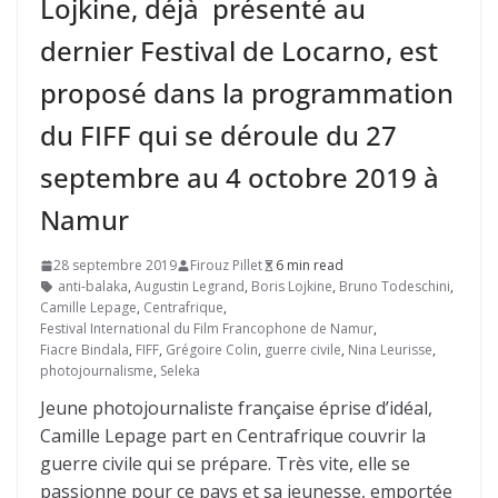
Lojkine, déjà présenté au
dernier Festival de Locarno, est
proposé dans la programmation
du FIFF qui se déroule du 27
septembre au 4 octobre 2019 à
Namur
28 septembre 2019
Firouz Pillet
6 min read
anti-balaka
,
Augustin Legrand
,
Boris Lojkine
,
Bruno Todeschini
,
Camille Lepage
,
Centrafrique
,
Festival International du Film Francophone de Namur
,
Fiacre Bindala
,
FIFF
,
Grégoire Colin
,
guerre civile
,
Nina Leurisse
,
photojournalisme
,
Seleka
Jeune photojournaliste française éprise d’idéal,
Camille Lepage part en Centrafrique couvrir la
guerre civile qui se prépare. Très vite, elle se
passionne pour ce pays et sa jeunesse, emportée