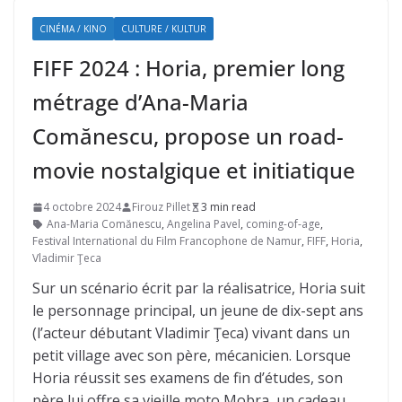
CINÉMA / KINO
CULTURE / KULTUR
FIFF 2024 : Horia, premier long
métrage d’Ana-Maria
Comănescu, propose un road-
movie nostalgique et initiatique
4 octobre 2024
Firouz Pillet
3 min read
Ana-Maria Comănescu
,
Angelina Pavel
,
coming-of-age
,
Festival International du Film Francophone de Namur
,
FIFF
,
Horia
,
Vladimir Ţeca
Sur un scénario écrit par la réalisatrice, Horia suit
le personnage principal, un jeune de dix-sept ans
(l’acteur débutant Vladimir Ţeca) vivant dans un
petit village avec son père, mécanicien. Lorsque
Horia réussit ses examens de fin d’études, son
père lui offre sa vieille moto Mobra, un cadeau