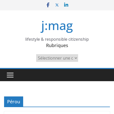
Skip
to
content
j:mag
lifestyle & responsible citizenship
Rubriques
Rubriques
Pérou