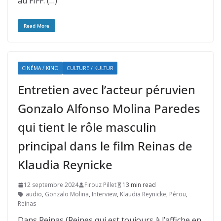
au FIFF. (…)
Read More
CINÉMA / KINO
CULTURE / KULTUR
Entretien avec l’acteur péruvien
Gonzalo Alfonso Molina Paredes
qui tient le rôle masculin
principal dans le film Reinas de
Klaudia Reynicke
12 septembre 2024
Firouz Pillet
13 min read
audio
,
Gonzalo Molina
,
Interview
,
Klaudia Reynicke
,
Pérou
,
Reinas
Dans Reinas (Reines qui est toujours à l’affiche en