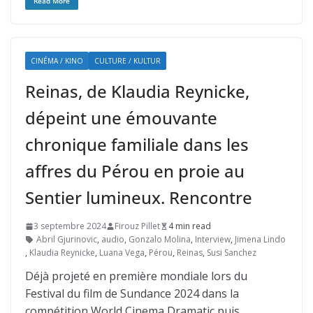
Read More
CINÉMA / KINO
CULTURE / KULTUR
Reinas, de Klaudia Reynicke,
dépeint une émouvante
chronique familiale dans les
affres du Pérou en proie au
Sentier lumineux. Rencontre
3 septembre 2024
Firouz Pillet
4 min read
Abril Gjurinovic
,
audio
,
Gonzalo Molina
,
Interview
,
Jimena Lindo
,
Klaudia Reynicke
,
Luana Vega
,
Pérou
,
Reinas
,
Susi Sanchez
Déjà projeté en première mondiale lors du
Festival du film de Sundance 2024 dans la
compétition World Cinema Dramatic puis