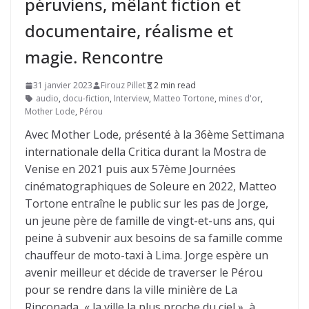
péruviens, mêlant fiction et
documentaire, réalisme et
magie. Rencontre
31 janvier 2023
Firouz Pillet
2 min read
audio
,
docu-fiction
,
Interview
,
Matteo Tortone
,
mines d'or
,
Mother Lode
,
Pérou
Avec Mother Lode, présenté à la 36ème Settimana
internationale della Critica durant la Mostra de
Venise en 2021 puis aux 57ème Journées
cinématographiques de Soleure en 2022, Matteo
Tortone entraîne le public sur les pas de Jorge,
un jeune père de famille de vingt-et-uns ans, qui
peine à subvenir aux besoins de sa famille comme
chauffeur de moto-taxi à Lima. Jorge espère un
avenir meilleur et décide de traverser le Pérou
pour se rendre dans la ville minière de La
Rinconada, « la ville la plus proche du ciel », à