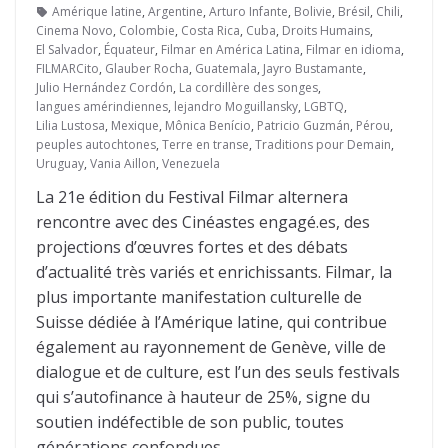
Amérique latine
,
Argentine
,
Arturo Infante
,
Bolivie
,
Brésil
,
Chili
,
Cinema Novo
,
Colombie
,
Costa Rica
,
Cuba
,
Droits Humains
,
El Salvador
,
Équateur
,
Filmar en América Latina
,
Filmar en idioma
,
FILMARCito
,
Glauber Rocha
,
Guatemala
,
Jayro Bustamante
,
Julio Hernández Cordón
,
La cordillère des songes
,
langues amérindiennes
,
lejandro Moguillansky
,
LGBTQ
,
Lilia Lustosa
,
Mexique
,
Mônica Benício
,
Patricio Guzmán
,
Pérou
,
peuples autochtones
,
Terre en transe
,
Traditions pour Demain
,
Uruguay
,
Vania Aillon
,
Venezuela
La 21e édition du Festival Filmar alternera
rencontre avec des Cinéastes engagé.es, des
projections d’œuvres fortes et des débats
d’actualité très variés et enrichissants. Filmar, la
plus importante manifestation culturelle de
Suisse dédiée à l’Amérique latine, qui contribue
également au rayonnement de Genève, ville de
dialogue et de culture, est l’un des seuls festivals
qui s’autofinance à hauteur de 25%, signe du
soutien indéfectible de son public, toutes
générations confondues.