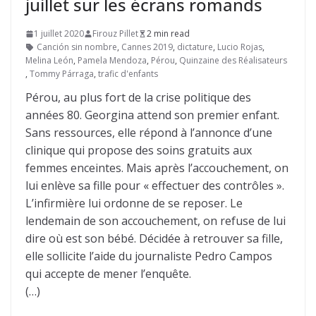
juillet sur les écrans romands
1 juillet 2020
Firouz Pillet
2 min read
Canción sin nombre
,
Cannes 2019
,
dictature
,
Lucio Rojas
,
Melina León
,
Pamela Mendoza
,
Pérou
,
Quinzaine des Réalisateurs
,
Tommy Párraga
,
trafic d'enfants
Pérou, au plus fort de la crise politique des
années 80. Georgina attend son premier enfant.
Sans ressources, elle répond à l’annonce d’une
clinique qui propose des soins gratuits aux
femmes enceintes. Mais après l’accouchement, on
lui enlève sa fille pour « effectuer des contrôles ».
L’infirmière lui ordonne de se reposer. Le
lendemain de son accouchement, on refuse de lui
dire où est son bébé. Décidée à retrouver sa fille,
elle sollicite l’aide du journaliste Pedro Campos
qui accepte de mener l’enquête.
(…)