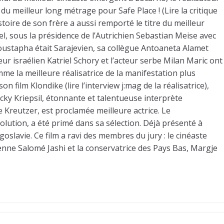
 du meilleur long métrage pour Safe Place ! (Lire la critique
istoire de son frère a aussi remporté le titre du meilleur
ciel, sous la présidence de l’Autrichien Sebastian Meise avec
Moustapha était Sarajevien, sa collègue Antoaneta Alamet
ur israélien Katriel Schory et l’acteur serbe Milan Maric ont
e la meilleure réalisatrice de la manifestation plus
film Klondike (lire l’interview j:mag de la réalisatrice),
ky Kriepsil, étonnante et talentueuse interprète
e Kreutzer, est proclamée meilleure actrice. Le
lution, a été primé dans sa sélection. Déjà présenté à
goslavie. Ce film a ravi des membres du jury : le cinéaste
enne Salomé Jashi et la conservatrice des Pays Bas, Margje