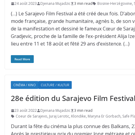
24 août 2023
Djenana Mujadzic
3 min read
Bosnie-Herzégovine
,
(…) Le Sarajevo Film Festival a été créé deux fois. D’abo
mode française, grande humanitaire, agnès b, de son v
de la manifestation et dessiné le fameux Cœur de Saraj
Gradjevic, proche de la famille de l’ex-président Alija I
lieu entre 11 et 18 août et fêté 29 ans d’existence. (…)
Read More
CINÉMA / KINO
CULTURE / KULTUR
28e édition du Sarajevo Film Festival
23 août 2022
Djenana Mujadzic
3 min read
Coeur de Sarajevo
,
Juraj Lerotic
,
Klondike
,
Maryna Er Gorbach
,
Safe Pl
Durant la fête du cinéma la plus connue des Balkans, 23
Après le prestigieux prix du premier long métrage et ce