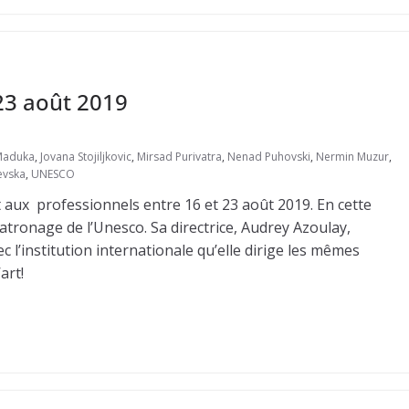
 23 août 2019
Maduka
,
Jovana Stojiljkovic
,
Mirsad Purivatra
,
Nenad Puhovski
,
Nermin Muzur
,
evska
,
UNESCO
et aux professionnels entre 16 et 23 août 2019. En cette
patronage de l’Unesco. Sa directrice, Audrey Azoulay,
 l’institution internationale qu’elle dirige les mêmes
art!