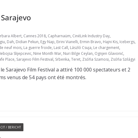
 Sarajevo
rbara Albert
,
Cannes 2018
,
Capharnaüm
,
CinéLink Industry Day
,
giu
,
Dah
,
Didian Pekun
,
Egy Nap
,
Eirini Vianelli
,
Ermin Bravo
,
Hajni Kis
,
Icebergs
,
de neuf mois
,
La guerre froide
,
Last Call
,
László Csuja
,
Le chargement
,
ebojsa Slijepcevic
,
Nine Month War
,
Nuri Bilge Ceylan
,
Ognjen Glavonić
,
afe Place
,
Sarajevo Film Festival
,
Srbenka
,
Teret
,
Zsófia Szamosi
,
Zsófia Szilágyi
e Sarajevo Film Festival a attiré 100 000 spectateurs et 2
ilms venus de 54 pays ont été montrés.
CIT / BERICHT