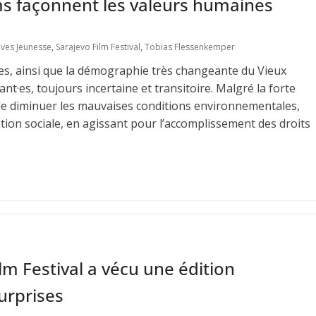
lms façonnent les valeurs humaines
ives Jeunesse
,
Sarajevo Film Festival
,
Tobias Flessenkemper
es, ainsi que la démographie très changeante du Vieux
nt·es, toujours incertaine et transitoire. Malgré la forte
de diminuer les mauvaises conditions environnementales,
ation sociale, en agissant pour l’accomplissement des droits
lm Festival a vécu une édition
urprises