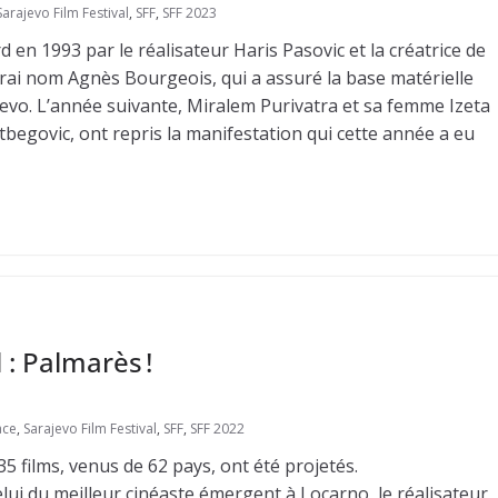
Sarajevo Film Festival
,
SFF
,
SFF 2023
rd en 1993 par le réalisateur Haris Pasovic et la créatrice de
rai nom Agnès Bourgeois, qui a assuré la base matérielle
evo. L’année suivante, Miralem Purivatra et sa femme Izeta
zetbegovic, ont repris la manifestation qui cette année a eu
 : Palmarès !
ace
,
Sarajevo Film Festival
,
SFF
,
SFF 2022
5 films, venus de 62 pays, ont été projetés.
lui du meilleur cinéaste émergent à Locarno, le réalisateur