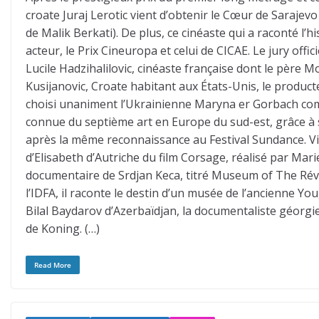
croate Juraj Lerotic vient d’obtenir le Cœur de Sarajevo
de Malik Berkati). De plus, ce cinéaste qui a raconté l’h
acteur, le Prix Cineuropa et celui de CICAE. Le jury offi
Lucile Hadzihalilovic, cinéaste française dont le père 
Kusijanovic, Croate habitant aux États-Unis, le producte
choisi unaniment l’Ukrainienne Maryna er Gorbach comm
connue du septième art en Europe du sud-est, grâce à son 
après la même reconnaissance au Festival Sundance. Vic
d’Elisabeth d’Autriche du film Corsage, réalisé par Mari
documentaire de Srdjan Keca, titré Museum of The Révo
l’IDFA, il raconte le destin d’un musée de l’ancienne You
Bilal Baydarov d’Azerbaïdjan, la documentaliste géorgi
de Koning. (…)
Read More