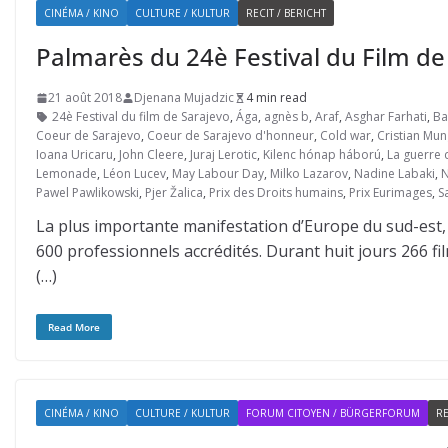
CINÉMA / KINO
CULTURE / KULTUR
RECIT / BERICHT
Palmarès du 24è Festival du Film de
21 août 2018
Djenana Mujadzic
4 min read
24è Festival du film de Sarajevo
,
Ága
,
agnès b
,
Araf
,
Asghar Farhati
,
Ba
Coeur de Sarajevo
,
Coeur de Sarajevo d'honneur
,
Cold war
,
Cristian Mun
Ioana Uricaru
,
John Cleere
,
Juraj Lerotic
,
Kilenc hónap háború
,
La guerre 
Lemonade
,
Léon Lucev
,
May Labour Day
,
Milko Lazarov
,
Nadine Labaki
,
N
Pawel Pawlikowski
,
Pjer Žalica
,
Prix des Droits humains
,
Prix Eurimages
,
S
La plus importante manifestation d’Europe du sud-est, l
600 professionnels accrédités. Durant huit jours 266 f
(…)
Read More
CINÉMA / KINO
CULTURE / KULTUR
FORUM CITOYEN / BÜRGERFORUM
RE