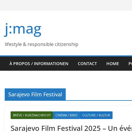
Skip
to
content
j:mag
lifestyle & responsible citizenship
À PROPOS / INFORMATIONEN
CONTACT
HOME
P
Sarajevo Film Festival
BRÈVE / KURZNACHRICHT
CINÉMA / KINO
CULTURE / KULTUR
Sarajevo Film Festival 2025 – Un 