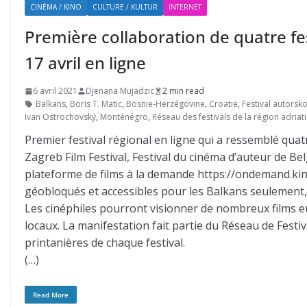
CINÉMA / KINO
CULTURE / KULTUR
INTERNET
Première collaboration de quatre fe
17 avril en ligne
6 avril 2021
Djenana Mujadzic
2 min read
Balkans
,
Boris T. Matic
,
Bosnie-Herzégovine
,
Croatie
,
Festival autorsko
Ivan Ostrochovský
,
Monténégro
,
Réseau des festivals de la région adriat
Premier festival régional en ligne qui a ressemblé quatr
Zagreb Film Festival, Festival du cinéma d’auteur de Bel
plateforme de films à la demande https://ondemand.kino
géobloqués et accessibles pour les Balkans seulement, 
Les cinéphiles pourront visionner de nombreux films eur
locaux. La manifestation fait partie du Réseau de Festiv
printanières de chaque festival.
(…)
Read More