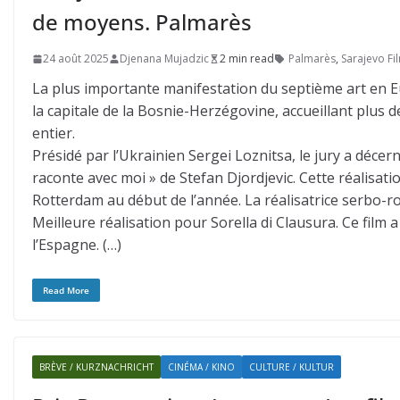
de moyens. Palmarès
24 août 2025
Djenana Mujadzic
2 min read
Palmarès
,
Sarajevo Fil
La plus importante manifestation du septième art en Eu
la capitale de la Bosnie-Herzégovine, accueillant plus
entier.
Présidé par l’Ukrainien Sergei Loznitsa, le jury a décer
raconte avec moi » de Stefan Djordjevic. Cette réalisati
Rotterdam au début de l’année. La réalisatrice serbo-r
Meilleure réalisation pour Sorella di Clausura. Ce film a 
l’Espagne. (…)
Read More
BRÈVE / KURZNACHRICHT
CINÉMA / KINO
CULTURE / KULTUR