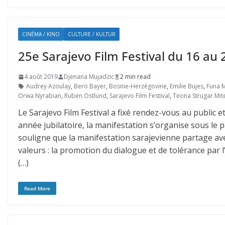
CINÉMA / KINO
CULTURE / KULTUR
25e Sarajevo Film Festival du 16 au
4 août 2019
Djenana Mujadzic
2 min read
Audrey Azoulay
,
Bero Bayer
,
Bosnie-Herzégovine
,
Emilie Bujes
,
Funa 
Orwa Nyrabian
,
Ruben Ostlund
,
Sarajevo Film Festival
,
Teona Strugar Mit
Le Sarajevo Film Festival a fixé rendez-vous au public 
année jubilatoire, la manifestation s’organise sous le 
souligne que la manifestation sarajevienne partage avec
valeurs : la promotion du dialogue et de tolérance par l’
(…)
Read More