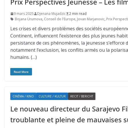
Prix Perspectives Jeunesse – Les fi
9 mars 2025
Djenana Mujadzic
2 min read
Bojana Urumova
,
Conseil de l'Europe
,
Jovan Marjanovic
,
Prix Perspect
Les crises et divers problèmes des sociétés européenn
Continent, influencent l’existence des plus jeunes habita
persistance de ces phénomènes, la jeunesse s’efforce 
notamment l’exclusion, les conflits armés ou la polaris
humains. (…)
Read More
CINÉMA / KINO
CULTURE / KULTUR
RECIT / BERICHT
Le nouveau directeur du Sarajevo Fi
troublante et pleine de mauvaises s