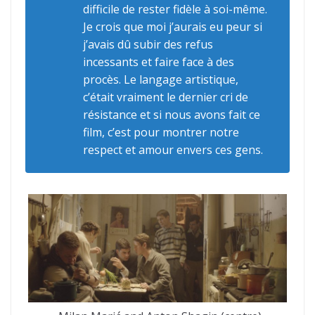
difficile de rester fidèle à soi-même.
Je crois que moi j’aurais eu peur si
j’avais dû subir des refus
incessants et faire face à des
procès. Le langage artistique,
c’était vraiment le dernier cri de
résistance et si nous avons fait ce
film, c’est pour montrer notre
respect et amour envers ces gens.