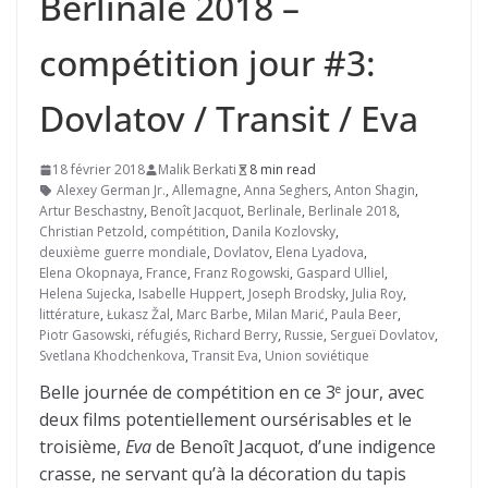
Berlinale 2018 –
compétition jour #3:
Dovlatov / Transit / Eva
18 février 2018
Malik Berkati
8 min read
Alexey German Jr.
,
Allemagne
,
Anna Seghers
,
Anton Shagin
,
Artur Beschastny
,
Benoît Jacquot
,
Berlinale
,
Berlinale 2018
,
Christian Petzold
,
compétition
,
Danila Kozlovsky
,
deuxième guerre mondiale
,
Dovlatov
,
Elena Lyadova
,
Elena Okopnaya
,
France
,
Franz Rogowski
,
Gaspard Ulliel
,
Helena Sujecka
,
Isabelle Huppert
,
Joseph Brodsky
,
Julia Roy
,
littérature
,
Łukasz Žal
,
Marc Barbe
,
Milan Marić
,
Paula Beer
,
Piotr Gasowski
,
réfugiés
,
Richard Berry
,
Russie
,
Sergueï Dovlatov
,
Svetlana Khodchenkova
,
Transit Eva
,
Union soviétique
Belle journée de compétition en ce 3
jour, avec
e
deux films potentiellement oursérisables et le
troisième,
Eva
de Benoît Jacquot, d’une indigence
crasse, ne servant qu’à la décoration du tapis