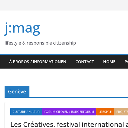
Skip
to
content
j:mag
lifestyle & responsible citizenship
À PROPOS / INFORMATIONEN
CONTACT
HOME
P
Genève
CULTURE / KULTUR
FORUM CITOYEN / BÜRGERFORUM
LIFESTYLE
PROJETS
Les Créatives, festival international 