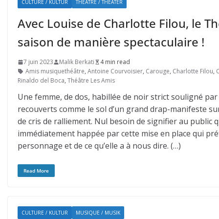
CULTURE / KULTUR
THÉÂTRE / THEATER
Avec Louise de Charlotte Filou, le T
saison de manière spectaculaire !
7 juin 2023
Malik Berkati
4 min read
Amis musiquethéâtre
,
Antoine Courvoisier
,
Carouge
,
Charlotte Filou
,
Rinaldo del Boca
,
Théâtre Les Amis
Une femme, de dos, habillée de noir strict souligné pa
recouverts comme le sol d’un grand drap-manifeste sur 
de cris de ralliement. Nul besoin de signifier au public
immédiatement happée par cette mise en place qui préfig
personnage et de ce qu’elle a à nous dire. (…)
Read More
CULTURE / KULTUR
MUSIQUE / MUSIK