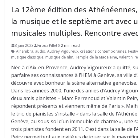
La 12ème édition des Athénéennes,
la musique et le septième art avec
musicales multiples. Rencontre ave
3 juin 2023
Firouz Pillet
2 min read
Alhambra
,
audio
,
Audrey Vigoureux
,
créations contemporaines
,
Festiv
musique classique
,
musique de film
,
Temple de la Madeleine
,
Valentin Pe
Née à d’Aix-en-Provence, Audrey Vigoureux a quitté, su
parfaire ses connaissances à l’HEM à Genève, sa ville 
découvre avec bonheur la scène alternative genevoise, d
Dans les années 2000, l’une des amies d’Audrey Vigoure
deux amis pianistes – Marc Perrenoud et Valentin Peiry
répondent présents et viennent même de Paris ». Malheu
le trio de pianistes s’installe « dans la salle de l’Athén
Genève, au sous-sol d’un immeuble de charme », une sa
trois pianistes fondent en 2011. C’est dans la salle de
Peiry permettent aux invité.e.s de jouer sur le magnif