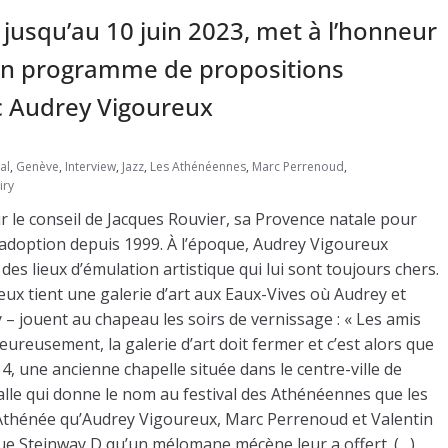
 jusqu’au 10 juin 2023, met à l’honneur
 un programme de propositions
c Audrey Vigoureux
al
,
Genève
,
Interview
,
Jazz
,
Les Athénéennes
,
Marc Perrenoud
,
iry
r le conseil de Jacques Rouvier, sa Provence natale pour
d’adoption depuis 1999. À l’époque, Audrey Vigoureux
es lieux d’émulation artistique qui lui sont toujours chers.
ux tient une galerie d’art aux Eaux-Vives où Audrey et
 – jouent au chapeau les soirs de vernissage : « Les amis
reusement, la galerie d’art doit fermer et c’est alors que
ée 4, une ancienne chapelle située dans le centre-ville de
lle qui donne le nom au festival des Athénéennes que les
 l’Athénée qu’Audrey Vigoureux, Marc Perrenoud et Valentin
ique Steinway D qu’un mélomane mécène leur a offert. (…)