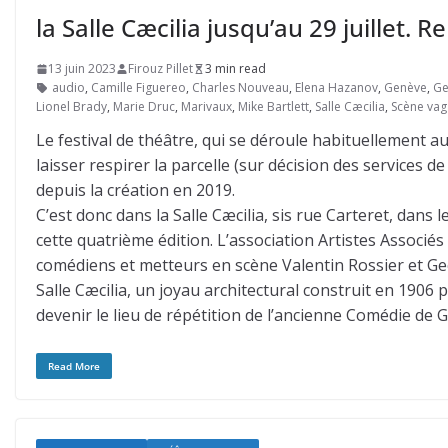
la Salle Cæcilia jusqu’au 29 juillet. 
13 juin 2023
Firouz Pillet
3 min read
audio
,
Camille Figuereo
,
Charles Nouveau
,
Elena Hazanov
,
Genève
,
Ge
Lionel Brady
,
Marie Druc
,
Marivaux
,
Mike Bartlett
,
Salle Cæcilia
,
Scène vag
Le festival de théâtre, qui se déroule habituellement a
laisser respirer la parcelle (sur décision des services de
depuis la création en 2019.
C’est donc dans la Salle Cæcilia, sis rue Carteret, dans l
cette quatrième édition. L’association Artistes Associé
comédiens et metteurs en scène Valentin Rossier et Ge
Salle Cæcilia, un joyau architectural construit en 1906 p
devenir le lieu de répétition de l’ancienne Comédie de G
Read More