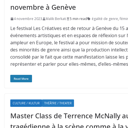
novembre à Genève
4 novembre 2023
Malik Berkati
5 min read
égalité de genre
,
fémi
Le festival Les Créatives est de retour à Genève du 15
événements artistiques et en espaces de réflexion sur l’
ampleur en Europe, le festival a pour mission de soute
des minorités de genre ainsi que la production intellec
consolidé par le fait que cette manifestation laisse l
représenter et parler pour elles-mêmes, d’elles-mêmes.
Read More
CULTURE / KULTUR
THÉÂTRE / THEATER
Master Class de Terrence McNally a
tragédienne à la scène comme à la v