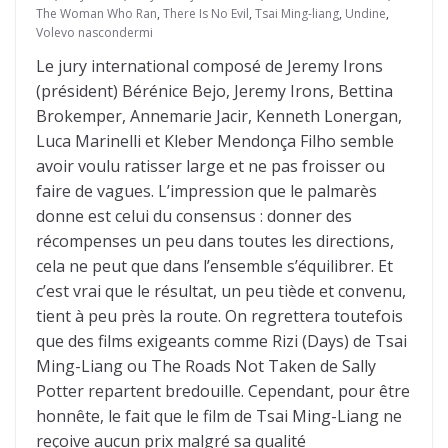
The Woman Who Ran
,
There Is No Evil
,
Tsai Ming-liang
,
Undine
,
Volevo nascondermi
Le jury international composé de Jeremy Irons
(président) Bérénice Bejo, Jeremy Irons, Bettina
Brokemper, Annemarie Jacir, Kenneth Lonergan,
Luca Marinelli et Kleber Mendonça Filho semble
avoir voulu ratisser large et ne pas froisser ou
faire de vagues. L’impression que le palmarès
donne est celui du consensus : donner des
récompenses un peu dans toutes les directions,
cela ne peut que dans l’ensemble s’équilibrer. Et
c’est vrai que le résultat, un peu tiède et convenu,
tient à peu près la route. On regrettera toutefois
que des films exigeants comme Rizi (Days) de Tsai
Ming-Liang ou The Roads Not Taken de Sally
Potter repartent bredouille. Cependant, pour être
honnête, le fait que le film de Tsai Ming-Liang ne
reçoive aucun prix malgré sa qualité