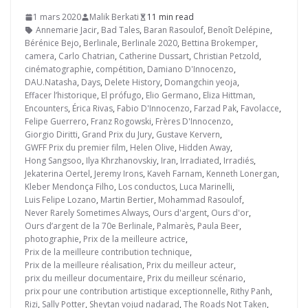
1 mars 2020
Malik Berkati
11 min read
Annemarie Jacir
,
Bad Tales
,
Baran Rasoulof
,
Benoît Delépine
,
Bérénice Bejo
,
Berlinale
,
Berlinale 2020
,
Bettina Brokemper
,
camera
,
Carlo Chatrian
,
Catherine Dussart
,
Christian Petzold
,
cinématographie
,
compétition
,
Damiano D'Innocenzo
,
DAU.Natasha
,
Days
,
Delete History
,
Domangchin yeoja
,
Effacer l’historique
,
El prófugo
,
Elio Germano
,
Eliza Hittman
,
Encounters
,
Érica Rivas
,
Fabio D'Innocenzo
,
Farzad Pak
,
Favolacce
,
Felipe Guerrero
,
Franz Rogowski
,
Frères D'Innocenzo
,
Giorgio Diritti
,
Grand Prix du Jury
,
Gustave Kervern
,
GWFF Prix du premier film
,
Helen Olive
,
Hidden Away
,
Hong Sangsoo
,
Ilya Khrzhanovskiy
,
Iran
,
Irradiated
,
Irradiés
,
Jekaterina Oertel
,
Jeremy Irons
,
Kaveh Farnam
,
Kenneth Lonergan
,
Kleber Mendonça Filho
,
Los conductos
,
Luca Marinelli
,
Luis Felipe Lozano
,
Martin Bertier
,
Mohammad Rasoulof
,
Never Rarely Sometimes Always
,
Ours d'argent
,
Ours d'or
,
Ours d’argent de la 70e Berlinale
,
Palmarès
,
Paula Beer
,
photographie
,
Prix de la meilleure actrice
,
Prix de la meilleure contribution technique
,
Prix de la meilleure réalisation
,
Prix du meilleur acteur
,
prix du meilleur documentaire
,
Prix du meilleur scénario
,
prix pour une contribution artistique exceptionnelle
,
Rithy Panh
,
Rizi
,
Sally Potter
,
Sheytan vojud nadarad
,
The Roads Not Taken
,