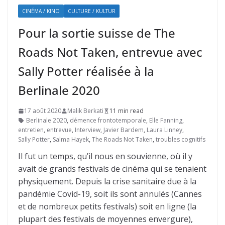
CINÉMA / KINO
CULTURE / KULTUR
Pour la sortie suisse de The
Roads Not Taken, entrevue avec
Sally Potter réalisée à la
Berlinale 2020
17 août 2020
Malik Berkati
11 min read
Berlinale 2020
,
démence frontotemporale
,
Elle Fanning
,
entretien
,
entrevue
,
Interview
,
Javier Bardem
,
Laura Linney
,
Sally Potter
,
Salma Hayek
,
The Roads Not Taken
,
troubles cognitifs
Il fut un temps, qu’il nous en souvienne, où il y
avait de grands festivals de cinéma qui se tenaient
physiquement. Depuis la crise sanitaire due à la
pandémie Covid-19, soit ils sont annulés (Cannes
et de nombreux petits festivals) soit en ligne (la
plupart des festivals de moyennes envergure),