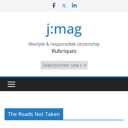
Skip
to
content
j:mag
lifestyle & responsible citizenship
Rubriques
Rubriques
The Roads Not Taken