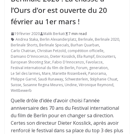
l’Ours d’or est ouverte du 20
février au 1er mars !
19 février 2020
Malik Berkati
7 min read
Andrea Staka
,
Berlin Alexanderplatz
,
Berlinale
,
Berlinale 2020
,
Berlinale Shorts
,
Berlinale Specials
,
Burhan Quarban
,
Carlo Chatrian
,
Christian Petzold
,
compétition officielle
,
Damiano D'Innocenzo
,
Dieter Kosslick
,
Ella Rumpf
,
Encounters
,
European Shooting Star
,
Fabio D'Innocenzo
,
Favolacce
,
Festival international du film de Berlin
,
Forum
,
generation
,
Le Sel des larmes
,
Mare
,
Mariette Rissenbeek
,
Panorama
,
Philippe Garrel
,
Saudi Runaway
,
Schwesterlein
,
Stéphanie Chuat
,
Suisse
,
Susanne Regina Meures
,
Undine
,
Véronique Reymond
,
Wettbewerb
Quelle drôle d’idée d’avoir choisi l’année
anniversaire des 70 ans du Festival international
du film de Berlin pour en changer sa direction.
Certes son directeur Dieter Kosslick, après avoir
renforcé le festival dans sa place du top 3 des plus