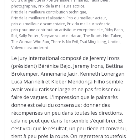
Ours d’argent de la 70e Berlinale
,
Palmarès
,
Paula Beer
,
photographie
,
Prix de la meilleure actrice
,
Prix de la meilleure contribution technique
,
Prix de la meilleure réalisation
,
Prix du meilleur acteur
,
prix du meilleur documentaire
,
Prix du meilleur scénario
,
prix pour une contribution artistique exceptionnelle
,
Rithy Panh
,
Rizi
,
Sally Potter
,
Sheytan vojud nadarad
,
The Roads Not Taken
,
The Woman Who Ran
,
There Is No Evil
,
Tsai Ming-liang
,
Undine
,
Volevo nascondermi
Le jury international composé de Jeremy Irons
(président) Bérénice Bejo, Jeremy Irons, Bettina
Brokemper, Annemarie Jacir, Kenneth Lonergan,
Luca Marinelli et Kleber Mendonça Filho semble
avoir voulu ratisser large et ne pas froisser ou
faire de vagues. L’impression que le palmarès
donne est celui du consensus : donner des
récompenses un peu dans toutes les directions,
cela ne peut que dans l’ensemble s’équilibrer. Et
c’est vrai que le résultat, un peu tiède et convenu,
tient à peu près la route. On regrettera toutefois