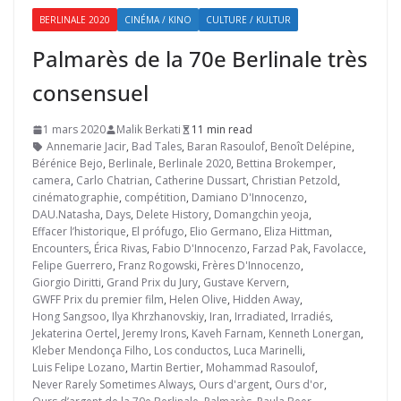
BERLINALE 2020
CINÉMA / KINO
CULTURE / KULTUR
Palmarès de la 70e Berlinale très
consensuel
1 mars 2020
Malik Berkati
11 min read
Annemarie Jacir
,
Bad Tales
,
Baran Rasoulof
,
Benoît Delépine
,
Bérénice Bejo
,
Berlinale
,
Berlinale 2020
,
Bettina Brokemper
,
camera
,
Carlo Chatrian
,
Catherine Dussart
,
Christian Petzold
,
cinématographie
,
compétition
,
Damiano D'Innocenzo
,
DAU.Natasha
,
Days
,
Delete History
,
Domangchin yeoja
,
Effacer l’historique
,
El prófugo
,
Elio Germano
,
Eliza Hittman
,
Encounters
,
Érica Rivas
,
Fabio D'Innocenzo
,
Farzad Pak
,
Favolacce
,
Felipe Guerrero
,
Franz Rogowski
,
Frères D'Innocenzo
,
Giorgio Diritti
,
Grand Prix du Jury
,
Gustave Kervern
,
GWFF Prix du premier film
,
Helen Olive
,
Hidden Away
,
Hong Sangsoo
,
Ilya Khrzhanovskiy
,
Iran
,
Irradiated
,
Irradiés
,
Jekaterina Oertel
,
Jeremy Irons
,
Kaveh Farnam
,
Kenneth Lonergan
,
Kleber Mendonça Filho
,
Los conductos
,
Luca Marinelli
,
Luis Felipe Lozano
,
Martin Bertier
,
Mohammad Rasoulof
,
Never Rarely Sometimes Always
,
Ours d'argent
,
Ours d'or
,