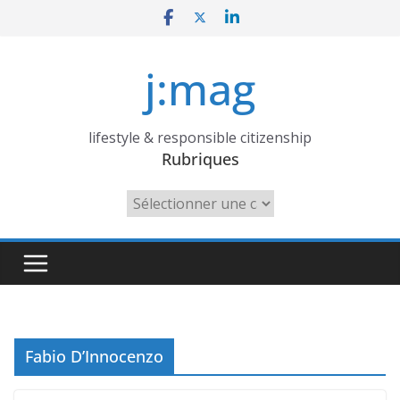
Skip
to
content
j:mag
lifestyle & responsible citizenship
Rubriques
Rubriques
Fabio D’Innocenzo