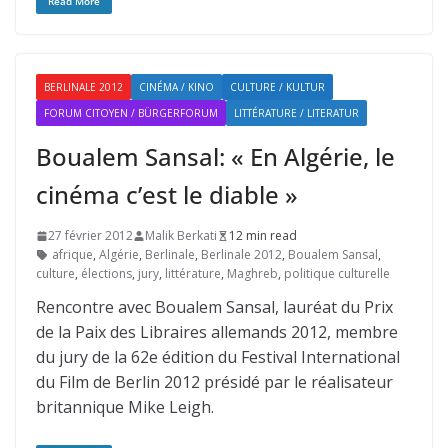
Read More
BERLINALE 2012
CINÉMA / KINO
CULTURE / KULTUR
FORUM CITOYEN / BÜRGERFORUM
LITTÉRATURE / LITERATUR
Boualem Sansal: « En Algérie, le
cinéma c’est le diable »
27 février 2012
Malik Berkati
12 min read
afrique
,
Algérie
,
Berlinale
,
Berlinale 2012
,
Boualem Sansal
,
culture
,
élections
,
jury
,
littérature
,
Maghreb
,
politique culturelle
Rencontre avec Boualem Sansal, lauréat du Prix
de la Paix des Libraires allemands 2012, membre
du jury de la 62e édition du Festival International
du Film de Berlin 2012 présidé par le réalisateur
britannique Mike Leigh.