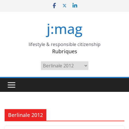
Skip
to
content
j:mag
lifestyle & responsible citizenship
Rubriques
Rubriques
Berlinale 2012