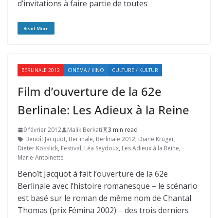
d’invitations à faire partie de toutes
Read More
BERLINALE 2012
CINÉMA / KINO
CULTURE / KULTUR
Film d’ouverture de la 62e
Berlinale: Les Adieux à la Reine
9 février 2012
Malik Berkati
3 min read
Benoît Jacquot
,
Berlinale
,
Berlinale 2012
,
Diane Kruger
,
Dieter Kosslick
,
Festival
,
Léa Seydoux
,
Les Adieux à la Reine
,
Marie-Antoinette
Benoît Jacquot à fait l’ouverture de la 62e
Berlinale avec l’histoire romanesque – le scénario
est basé sur le roman de même nom de Chantal
Thomas (prix Fémina 2002) – des trois derniers