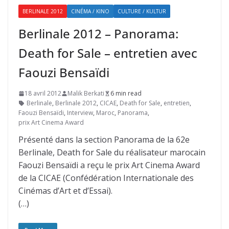
BERLINALE 2012
CINÉMA / KINO
CULTURE / KULTUR
Berlinale 2012 – Panorama:
Death for Sale – entretien avec
Faouzi Bensaïdi
18 avril 2012
Malik Berkati
6 min read
Berlinale
,
Berlinale 2012
,
CICAE
,
Death for Sale
,
entretien
,
Faouzi Bensaïdi
,
Interview
,
Maroc
,
Panorama
,
prix Art Cinema Award
Présenté dans la section Panorama de la 62e
Berlinale, Death for Sale du réalisateur marocain
Faouzi Bensaïdi a reçu le prix Art Cinema Award
de la CICAE (Confédération Internationale des
Cinémas d’Art et d’Essai).
(…)