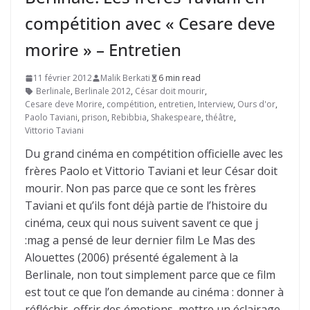
compétition avec « Cesare deve
morire » – Entretien
11 février 2012
Malik Berkati
6 min read
Berlinale
,
Berlinale 2012
,
César doit mourir
,
Cesare deve Morire
,
compétition
,
entretien
,
Interview
,
Ours d'or
,
Paolo Taviani
,
prison
,
Rebibbia
,
Shakespeare
,
théâtre
,
Vittorio Taviani
Du grand cinéma en compétition officielle avec les
frères Paolo et Vittorio Taviani et leur César doit
mourir. Non pas parce que ce sont les frères
Taviani et qu’ils font déjà partie de l’histoire du
cinéma, ceux qui nous suivent savent ce que j
:mag a pensé de leur dernier film Le Mas des
Alouettes (2006) présenté également à la
Berlinale, non tout simplement parce que ce film
est tout ce que l’on demande au cinéma : donner à
réfléchir, offrir des émotions, mettre un éclairage