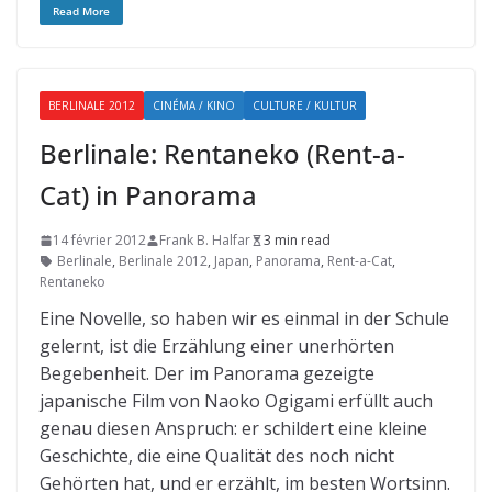
Read More
BERLINALE 2012
CINÉMA / KINO
CULTURE / KULTUR
Berlinale: Rentaneko (Rent-a-
Cat) in Panorama
14 février 2012
Frank B. Halfar
3 min read
Berlinale
,
Berlinale 2012
,
Japan
,
Panorama
,
Rent-a-Cat
,
Rentaneko
Eine Novelle, so haben wir es einmal in der Schule
gelernt, ist die Erzählung einer unerhörten
Begebenheit. Der im Panorama gezeigte
japanische Film von Naoko Ogigami erfüllt auch
genau diesen Anspruch: er schildert eine kleine
Geschichte, die eine Qualität des noch nicht
Gehörten hat, und er erzählt, im besten Wortsinn.