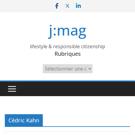
Skip
to
content
j:mag
lifestyle & responsible citizenship
Rubriques
Rubriques
Cédric Kahn