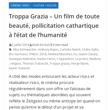
CINÉMA / KINO
CULTURE / KULTUR
Troppa Grazia – Un film de toute
beauté, pollicitation cathartique
à l’état de l’humanité
2 juillet 2018
Malik Berkati
3 min read
Alba Rohrwacher
,
Anthony Bajon
,
Carlotta Natoli
,
Cédric Kahn
,
Elio Germano
,
FFMUC 2018
,
Filmfest München
,
foi
,
Gianni Zanasi
,
Giuseppe Battiston
,
Hadas Yaron
,
L'Apparition
,
La prière
,
Madone
,
religion
,
Thomas Trabacchi
,
Troppa grazia
,
Vierge Marie
,
Xavier Giannoli
A côté des modes entourant les acteur.rice.s et
réalisateur.rice.s, le cinéma procure
régulièrement dans son offre un faisceau de
sujets ou thématiques abordées qui souvent
reflète le Zeitgeist ou même anticipe (et quand on
pense qu’entre le début d’un projet et sa