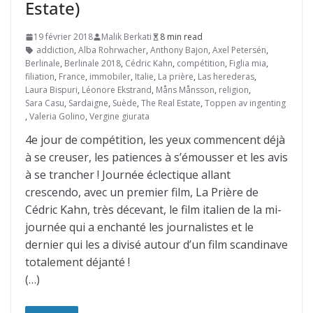
Estate)
19 février 2018
Malik Berkati
8 min read
addiction
,
Alba Rohrwacher
,
Anthony Bajon
,
Axel Petersén
,
Berlinale
,
Berlinale 2018
,
Cédric Kahn
,
compétition
,
Figlia mia
,
filiation
,
France
,
immobiler
,
Italie
,
La prière
,
Las herederas
,
Laura Bispuri
,
Léonore Ekstrand
,
Måns Månsson
,
religion
,
Sara Casu
,
Sardaigne
,
Suède
,
The Real Estate
,
Toppen av ingenting
,
Valeria Golino
,
Vergine giurata
4e jour de compétition, les yeux commencent déjà
à se creuser, les patiences à s’émousser et les avis
à se trancher ! Journée éclectique allant
crescendo, avec un premier film, La Prière de
Cédric Kahn, très décevant, le film italien de la mi-
journée qui a enchanté les journalistes et le
dernier qui les a divisé autour d’un film scandinave
totalement déjanté !
(…)