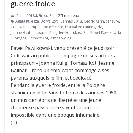
guerre froide
12 mai 2018
Firouz Pillet
5 min read
Agata Kulesza
,
Borys Szyc
,
Cannes 2018
,
Cédric Kahn
,
censure
,
Cold war
,
compétition officielle
,
festival de cannes
,
Ida
,
Jeanne Balibar
,
Joanna Kulig
,
lemko
,
Łukasz Žal
,
Pawel Pawlikowski
,
Pologne
,
Tomasz Kot
,
Zimna wojna
Pawel Pawlikowski, venu présenté ce jeudi soir
Cold war au public, accompagné de ses acteurs
principaux – Joanna Kulig, Tomasz Kot, Jeanne
Balibar – rend un émouvant hommage à ses
parents auxquels le film est dédicacé.
Pendant la guerre froide, entre la Pologne
stalinienne et le Paris bohème des années 1950,
un musicien épris de liberté et une jeune
chanteuse passionnée vivent un amour
impossible dans une époque inhumaine.
(…)