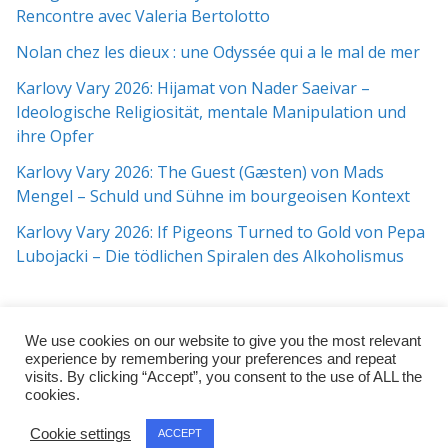
Rencontre avec Valeria Bertolotto
Nolan chez les dieux : une Odyssée qui a le mal de mer
Karlovy Vary 2026: Hijamat von Nader Saeivar​​ –
Ideologische Religiosität, mentale Manipulation und
ihre Opfer
Karlovy Vary 2026: The Guest (Gæsten) von Mads
Mengel – Schuld und Sühne im bourgeoisen Kontext
Karlovy Vary 2026: If Pigeons Turned to Gold von Pepa
Lubojacki – Die tödlichen Spiralen des Alkoholismus
We use cookies on our website to give you the most relevant
experience by remembering your preferences and repeat
visits. By clicking “Accept”, you consent to the use of ALL the
cookies.
Copyright © 2026
j:mag
. All rights reserved.
Cookie settings
ACCEPT
Theme:
ColorMag Pro
by ThemeGrill. Powered by
WordPress
.