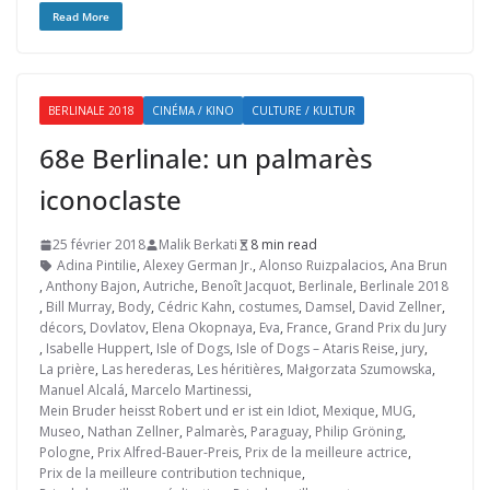
Read More
BERLINALE 2018
CINÉMA / KINO
CULTURE / KULTUR
68e Berlinale: un palmarès
iconoclaste
25 février 2018
Malik Berkati
8 min read
Adina Pintilie
,
Alexey German Jr.
,
Alonso Ruizpalacios
,
Ana Brun
,
Anthony Bajon
,
Autriche
,
Benoît Jacquot
,
Berlinale
,
Berlinale 2018
,
Bill Murray
,
Body
,
Cédric Kahn
,
costumes
,
Damsel
,
David Zellner
,
décors
,
Dovlatov
,
Elena Okopnaya
,
Eva
,
France
,
Grand Prix du Jury
,
Isabelle Huppert
,
Isle of Dogs
,
Isle of Dogs – Ataris Reise
,
jury
,
La prière
,
Las herederas
,
Les héritières
,
Małgorzata Szumowska
,
Manuel Alcalá
,
Marcelo Martinessi
,
Mein Bruder heisst Robert und er ist ein Idiot
,
Mexique
,
MUG
,
Museo
,
Nathan Zellner
,
Palmarès
,
Paraguay
,
Philip Gröning
,
Pologne
,
Prix Alfred-Bauer-Preis
,
Prix de la meilleure actrice
,
Prix de la meilleure contribution technique
,