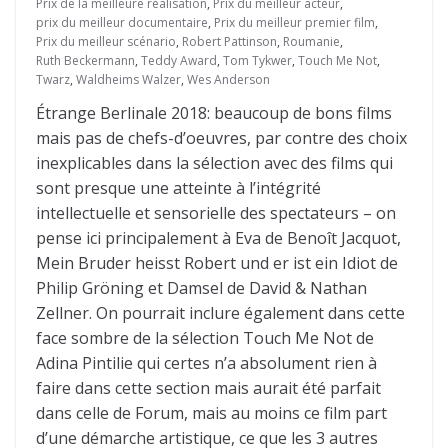
Prix de la meilleure réalisation
,
Prix du meilleur acteur
,
prix du meilleur documentaire
,
Prix du meilleur premier film
,
Prix du meilleur scénario
,
Robert Pattinson
,
Roumanie
,
Ruth Beckermann
,
Teddy Award
,
Tom Tykwer
,
Touch Me Not
,
Twarz
,
Waldheims Walzer
,
Wes Anderson
Étrange Berlinale 2018: beaucoup de bons films
mais pas de chefs-d’oeuvres, par contre des choix
inexplicables dans la sélection avec des films qui
sont presque une atteinte à l’intégrité
intellectuelle et sensorielle des spectateurs – on
pense ici principalement à Eva de Benoît Jacquot,
Mein Bruder heisst Robert und er ist ein Idiot de
Philip Gröning et Damsel de David & Nathan
Zellner. On pourrait inclure également dans cette
face sombre de la sélection Touch Me Not de
Adina Pintilie qui certes n’a absolument rien à
faire dans cette section mais aurait été parfait
dans celle de Forum, mais au moins ce film part
d’une démarche artistique, ce que les 3 autres