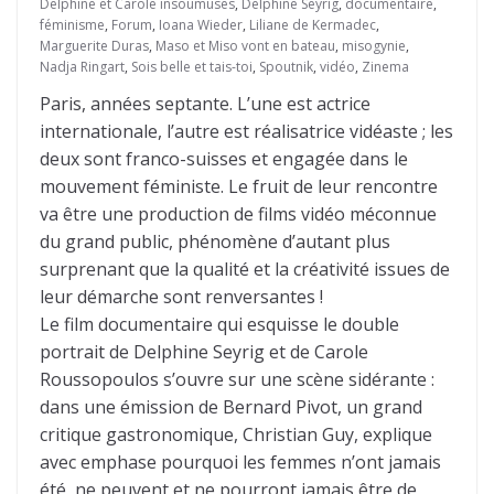
Delphine et Carole insoumuses
,
Delphine Seyrig
,
documentaire
,
féminisme
,
Forum
,
Ioana Wieder
,
Liliane de Kermadec
,
Marguerite Duras
,
Maso et Miso vont en bateau
,
misogynie
,
Nadja Ringart
,
Sois belle et tais-toi
,
Spoutnik
,
vidéo
,
Zinema
Paris, années septante. L’une est actrice
internationale, l’autre est réalisatrice vidéaste ; les
deux sont franco-suisses et engagée dans le
mouvement féministe. Le fruit de leur rencontre
va être une production de films vidéo méconnue
du grand public, phénomène d’autant plus
surprenant que la qualité et la créativité issues de
leur démarche sont renversantes !
Le film documentaire qui esquisse le double
portrait de Delphine Seyrig et de Carole
Roussopoulos s’ouvre sur une scène sidérante :
dans une émission de Bernard Pivot, un grand
critique gastronomique, Christian Guy, explique
avec emphase pourquoi les femmes n’ont jamais
été, ne peuvent et ne pourront jamais être de