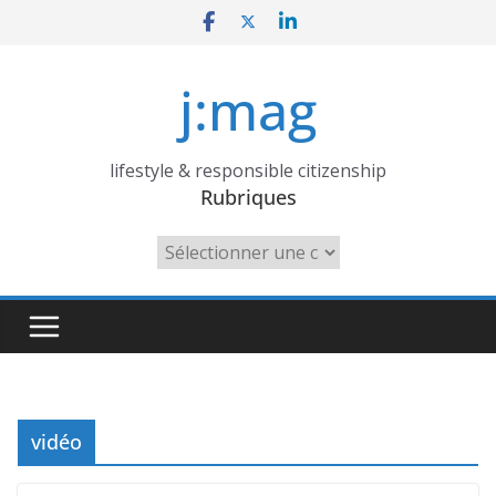
Skip
to
content
j:mag
lifestyle & responsible citizenship
Rubriques
Rubriques
vidéo