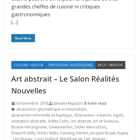
grandes cheffes de cuisine ni critiques
gastronomiques.
(…)
Read More
CULTURE / KULTUR
EXPOSITION / AUSSTELLUNG
RECIT / BERICHT
Art abstrait – Le Salon Réalités
Nouvelles
24 novembre 2018
Djenana Mujadzic
4 min read
abstraction géométrique et minimaliste
,
abstraction informelle et haptique
,
Abstraction- création
,
Agam
,
animation abstraite
,
Arleta Cehic
,
Art abstrait
,
Art et Sciences
,
Bosnie-Herzégovine
,
Dewasnerbin
,
Didier Mencoboni
,
Elsworth Kelly
,
Frédo Sidès
,
Hartung
,
Herbin
,
Jacques Busse
,
Kupka
,
Leo Breuer
,
Louis Nallard
,
Manifeste de l'art abstrait
,