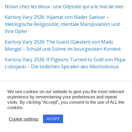
Nolan chez les dieux : une Odyssée qui a le mal de mer
Karlovy Vary 2026: Hijamat von Nader Saeivar​​ –
Ideologische Religiosität, mentale Manipulation und
ihre Opfer
Karlovy Vary 2026: The Guest (Gæsten) von Mads
Mengel – Schuld und Sühne im bourgeoisen Kontext
Karlovy Vary 2026: If Pigeons Turned to Gold von Pepa
Lubojacki – Die tödlichen Spiralen des Alkoholismus
We use cookies on our website to give you the most relevant
experience by remembering your preferences and repeat
visits. By clicking “Accept”, you consent to the use of ALL the
cookies.
Copyright © 2026
j:mag
. All rights reserved.
Cookie settings
ACCEPT
Theme:
ColorMag Pro
by ThemeGrill. Powered by
WordPress
.