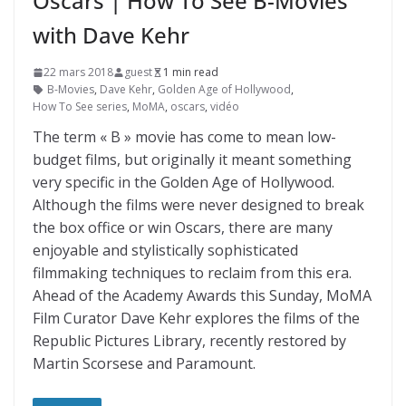
Oscars | How To See B-Movies
with Dave Kehr
22 mars 2018
guest
1 min read
B-Movies
,
Dave Kehr
,
Golden Age of Hollywood
,
How To See series
,
MoMA
,
oscars
,
vidéo
The term « B » movie has come to mean low-
budget films, but originally it meant something
very specific in the Golden Age of Hollywood.
Although the films were never designed to break
the box office or win Oscars, there are many
enjoyable and stylistically sophisticated
filmmaking techniques to reclaim from this era.
Ahead of the Academy Awards this Sunday, MoMA
Film Curator Dave Kehr explores the films of the
Republic Pictures Library, recently restored by
Martin Scorsese and Paramount.