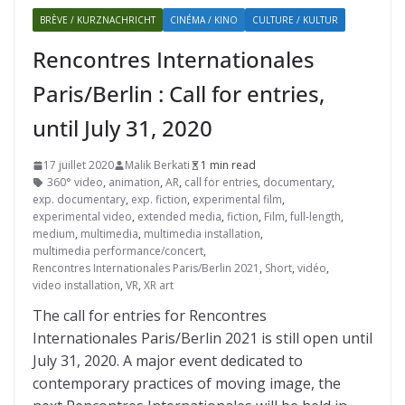
BRÈVE / KURZNACHRICHT
CINÉMA / KINO
CULTURE / KULTUR
Rencontres Internationales
Paris/Berlin : Call for entries,
until July 31, 2020
17 juillet 2020
Malik Berkati
1 min read
360° video
,
animation
,
AR
,
call for entries
,
documentary
,
exp. documentary
,
exp. fiction
,
experimental film
,
experimental video
,
extended media
,
fiction
,
Film
,
full-length
,
medium
,
multimedia
,
multimedia installation
,
multimedia performance/concert
,
Rencontres Internationales Paris/Berlin 2021
,
Short
,
vidéo
,
video installation
,
VR
,
XR art
The call for entries for Rencontres
Internationales Paris/Berlin 2021 is still open until
July 31, 2020. A major event dedicated to
contemporary practices of moving image, the