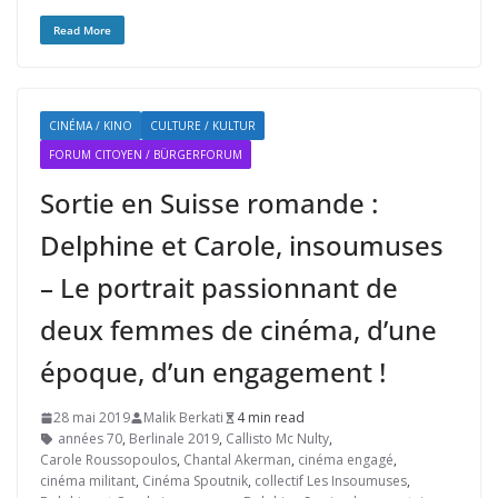
Read More
CINÉMA / KINO
CULTURE / KULTUR
FORUM CITOYEN / BÜRGERFORUM
Sortie en Suisse romande :
Delphine et Carole, insoumuses
– Le portrait passionnant de
deux femmes de cinéma, d’une
époque, d’un engagement !
28 mai 2019
Malik Berkati
4 min read
années 70
,
Berlinale 2019
,
Callisto Mc Nulty
,
Carole Roussopoulos
,
Chantal Akerman
,
cinéma engagé
,
cinéma militant
,
Cinéma Spoutnik
,
collectif Les Insoumuses
,