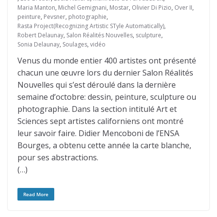
Maria Manton
,
Michel Gemignani
,
Mostar
,
Olivier Di Pizio
,
Over II
,
peinture
,
Pevsner
,
photographie
,
Rasta Project(Recognizing Artistic STyle Automatically)
,
Robert Delaunay
,
Salon Réalités Nouvelles
,
sculpture
,
Sonia Delaunay
,
Soulages
,
vidéo
Venus du monde entier 400 artistes ont présenté
chacun une œuvre lors du dernier Salon Réalités
Nouvelles qui s’est déroulé dans la dernière
semaine d’octobre: dessin, peinture, sculpture ou
photographie. Dans la section intitulé Art et
Sciences sept artistes californiens ont montré
leur savoir faire. Didier Mencoboni de l’ENSA
Bourges, a obtenu cette année la carte blanche,
pour ses abstractions.
(…)
Read More