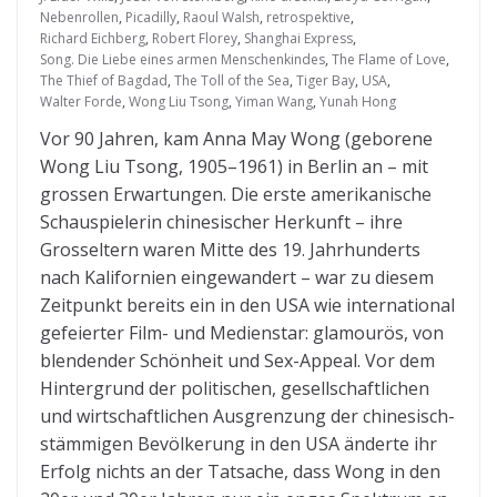
Nebenrollen
,
Picadilly
,
Raoul Walsh
,
retrospektive
,
Richard Eichberg
,
Robert Florey
,
Shanghai Express
,
Song. Die Liebe eines armen Menschenkindes
,
The Flame of Love
,
The Thief of Bagdad
,
The Toll of the Sea
,
Tiger Bay
,
USA
,
Walter Forde
,
Wong Liu Tsong
,
Yiman Wang
,
Yunah Hong
Vor 90 Jahren, kam Anna May Wong (geborene
Wong Liu Tsong, 1905–1961) in Berlin an – mit
grossen Erwartungen. Die erste amerikanische
Schauspielerin chinesischer Herkunft – ihre
Grosseltern waren Mitte des 19. Jahrhunderts
nach Kalifornien eingewandert – war zu diesem
Zeitpunkt bereits ein in den USA wie international
gefeierter Film- und Medienstar: glamourös, von
blendender Schönheit und Sex-Appeal. Vor dem
Hintergrund der politischen, gesellschaftlichen
und wirtschaftlichen Ausgrenzung der chinesisch-
stämmigen Bevölkerung in den USA änderte ihr
Erfolg nichts an der Tatsache, dass Wong in den