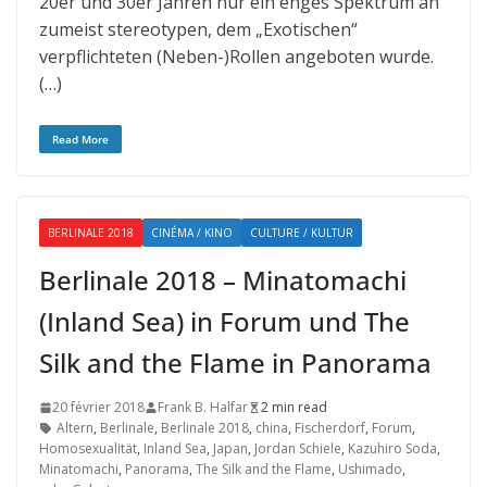
20er und 30er Jahren nur ein enges Spektrum an
zumeist stereotypen, dem „Exotischen“
verpflichteten (Neben-)Rollen angeboten wurde.
(…)
Read More
BERLINALE 2018
CINÉMA / KINO
CULTURE / KULTUR
Berlinale 2018 – Minatomachi
(Inland Sea) in Forum und The
Silk and the Flame in Panorama
20 février 2018
Frank B. Halfar
2 min read
Altern
,
Berlinale
,
Berlinale 2018
,
china
,
Fischerdorf
,
Forum
,
Homosexualität
,
Inland Sea
,
Japan
,
Jordan Schiele
,
Kazuhiro Soda
,
Minatomachi
,
Panorama
,
The Silk and the Flame
,
Ushimado
,