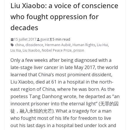
Liu Xiaobo: a voice of conscience
who fought oppression for
decades
15 juillet 2017
guest
5 min read
china
,
dissidence
,
Hermann Aubié
,
Human Rights
,
Liu Hui
,
Liu Xia
,
Liu Xiaobo
,
Nobel Peace Prize
,
prison
Only a few weeks after being diagnosed with a
late-stage liver cancer in late May 2017, the world
learned that China’s most prominent dissident,
Liu Xiaobo, died at 61 in a hospital in the north-
east region of China, where he was born. As the
poetess Tang Danhong wrote, he departed as “an
innocent prisoner into the eternal light” (无罪的囚
徒，融入永恒的光芒). What a tragedy for a man
who fought most of his life for freedom to live
out his last days in a hospital bed under lock and