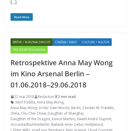
(…)
Read More
BRÈVE / KURZNACHRICHT
CINÉMA / KINO
CULTURE / KULTUR
PRESSEMITTEILUNGEN
Retrospektive Anna May Wong
im Kino Arsenal Berlin –
01.06.2018–29.06.2018
22 mai 2018
Redaction
2 min read
Abril Padilla
,
Anna May Wong
,
Anna May Wong: In Her Own Words
,
Berlin
,
Chester M. Franklin
,
china
,
Chu Chin Chow
,
Daughter of Shanghai
,
Daughter of the Dragon
,
Eunice Martins
,
Ewald André Dupont
,
Grossstadtschmetterlin. Ballade einer Liebe
,
Hollywood
,
J. Elder Wills
,
Josef von Sternberg
,
kino arsenal
,
Lloyd Corrigan
,