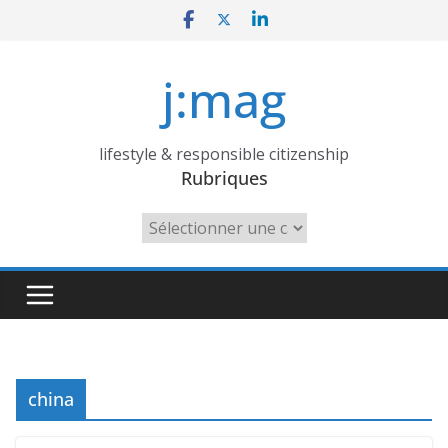
Skip
to
content
j:mag
lifestyle & responsible citizenship
Rubriques
Rubriques
china