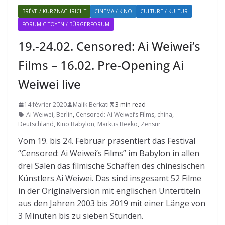
BRÈVE / KURZNACHRICHT
CINÉMA / KINO
CULTURE / KULTUR
FORUM CITOYEN / BÜRGERFORUM
19.-24.02. Censored: Ai Weiwei’s
Films – 16.02. Pre-Opening Ai
Weiwei live
14 février 2020
Malik Berkati
3 min read
Ai Weiwei
,
Berlin
,
Censored: Ai Weiwei’s Films
,
china
,
Deutschland
,
Kino Babylon
,
Markus Beeko
,
Zensur
Vom 19. bis 24. Februar präsentiert das Festival
“Censored: Ai Weiwei’s Films” im Babylon in allen
drei Sälen das filmische Schaffen des chinesischen
Künstlers Ai Weiwei. Das sind insgesamt 52 Filme
in der Originalversion mit englischen Untertiteln
aus den Jahren 2003 bis 2019 mit einer Länge von
3 Minuten bis zu sieben Stunden.